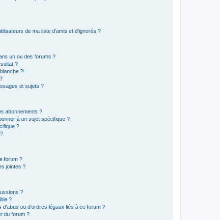
lisateurs de ma liste d’amis et d’ignorés ?
ans un ou des forums ?
sultat ?
blanche ?!
?
ssages et sujets ?
t les abonnements ?
onner à un sujet spécifique ?
ifique ?
 ?
ce forum ?
s jointes ?
cussions ?
ible ?
 d’abus ou d’ordres légaux liés à ce forum ?
r du forum ?