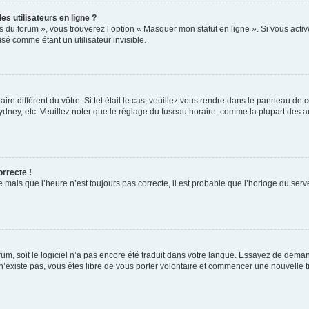
s utilisateurs en ligne ?
s du forum », vous trouverez l’option « Masquer mon statut en ligne ». Si vous activ
é comme étant un utilisateur invisible.
aire différent du vôtre. Si tel était le cas, veuillez vous rendre dans le panneau de co
ey, etc. Veuillez noter que le réglage du fuseau horaire, comme la plupart des autr
orrecte !
 mais que l’heure n’est toujours pas correcte, il est probable que l’horloge du serve
orum, soit le logiciel n’a pas encore été traduit dans votre langue. Essayez de deman
 n’existe pas, vous êtes libre de vous porter volontaire et commencer une nouvelle t