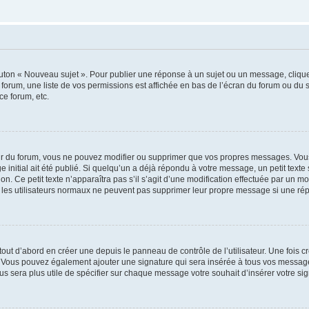
outon « Nouveau sujet ». Pour publier une réponse à un sujet ou un message, cliqu
 forum, une liste de vos permissions est affichée en bas de l’écran du forum ou du
ce forum, etc.
r du forum, vous ne pouvez modifier ou supprimer que vos propres messages. Vou
 initial ait été publié. Si quelqu’un a déjà répondu à votre message, un petit text
ion. Ce petit texte n’apparaîtra pas s’il s’agit d’une modification effectuée par un 
ue les utilisateurs normaux ne peuvent pas supprimer leur propre message si une ré
ut d’abord en créer une depuis le panneau de contrôle de l’utilisateur. Une fois c
ure. Vous pouvez également ajouter une signature qui sera insérée à tous vos mess
 vous sera plus utile de spécifier sur chaque message votre souhait d’insérer votre si