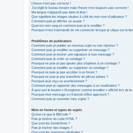
L’heure n’est pas correcte !
J’ai réglé le fuseau horaire mais l’heure n’est toujours pas correcte !
Ma langue n’apparaît pas dans la liste !
Que signifient les images situées à côté de mon nom d’utilisateur ?
Comment puis-je afficher un avatar ?
Quel est mon rang et comment puis-je le modifier ?
Pourquoi m’est-il demandé de me connecter lorsque je clique sur le lien 
Problèmes de publication
Comment puis-je publier un nouveau sujet ou une réponse ?
Comment puis-je modifier ou supprimer un message ?
Comment puis-je insérer une signature à mon message ?
Comment puis-je créer un sondage ?
Pourquoi ne puis-je pas ajouter plus d’options à un sondage ?
Comment puis-je modifier ou supprimer un sondage ?
Pourquoi ne puis-je pas accéder à un forum ?
Pourquoi ne puis-je pas transférer de pièces jointes ?
Pourquoi ai-je reçu un avertissement ?
Comment puis-je rapporter des messages à un modérateur ?
À quoi sert le bouton « Enregistrer comme brouillon » affiché lors de la 
Pourquoi mon message a-t-il besoin d’être approuvé ?
Comment puis-je remonter mes sujets ?
Mise en forme et types de sujets
Qu’est-ce que le BBCode ?
Puis-je insérer du code HTML ?
Que sont les émoticônes ?
Puis-je insérer des images ?
Que sont les annonces générales ?