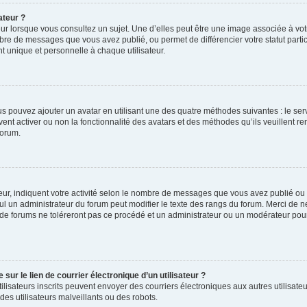
ateur ?
ur lorsque vous consultez un sujet. Une d’elles peut être une image associée à vo
mbre de messages que vous avez publié, ou permet de différencier votre statut parti
 unique et personnelle à chaque utilisateur.
ous pouvez ajouter un avatar en utilisant une des quatre méthodes suivantes : le serv
ent activer ou non la fonctionnalité des avatars et des méthodes qu’ils veuillent ren
forum.
ur, indiquent votre activité selon le nombre de messages que vous avez publié ou id
eul un administrateur du forum peut modifier le texte des rangs du forum. Merci de 
de forums ne toléreront pas ce procédé et un administrateur ou un modérateur pou
ur le lien de courrier électronique d’un utilisateur ?
s utilisateurs inscrits peuvent envoyer des courriers électroniques aux autres utili
es utilisateurs malveillants ou des robots.