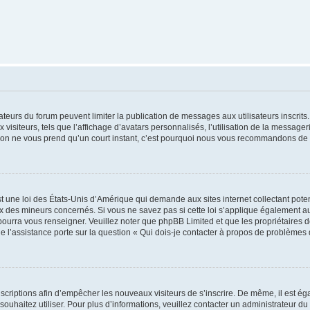
trateurs du forum peuvent limiter la publication de messages aux utilisateurs inscri
visiteurs, tels que l’affichage d’avatars personnalisés, l’utilisation de la messager
ription ne vous prend qu’un court instant, c’est pourquoi nous vous recommandons de l
t une loi des États-Unis d’Amérique qui demande aux sites internet collectant pot
 des mineurs concernés. Si vous ne savez pas si cette loi s’applique également au
 pourra vous renseigner. Veuillez noter que phpBB Limited et que les propriétaires
ue l’assistance porte sur la question « Qui dois-je contacter à propos de problèmes 
inscriptions afin d’empêcher les nouveaux visiteurs de s’inscrire. De même, il est é
s souhaitez utiliser. Pour plus d’informations, veuillez contacter un administrateur du