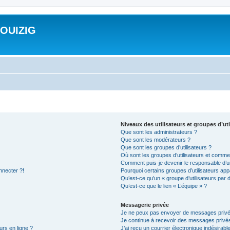
ROUIZIG
Niveaux des utilisateurs et groupes d’uti
Que sont les administrateurs ?
Que sont les modérateurs ?
Que sont les groupes d’utilisateurs ?
Où sont les groupes d’utilisateurs et commen
Comment puis-je devenir le responsable d’un
nnecter ?!
Pourquoi certains groupes d’utilisateurs app
Qu’est-ce qu’un « groupe d’utilisateurs par 
Qu’est-ce que le lien « L’équipe » ?
Messagerie privée
Je ne peux pas envoyer de messages privé
Je continue à recevoir des messages privés 
urs en ligne ?
J’ai reçu un courrier électronique indésirabl