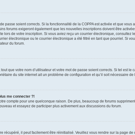
t de passe soient corrects. Si la fonctionnalité de la COPPA est activée et que vous 
ains forums exigeront également que les nouvelles inscriptions doivent être activée
te lors de votre inscription. Si vous aviez reçu un courrier électronique, consultez l
r électronique ou le courrier électronique a été filtré en tant que pourriel. Si vo
rateur du forum.
out que votre nom d’utilisateur et votre mot de passe soient corrects. Si tel est le
iétaire du site internet ait un problème de configuration et qu’il soit nécessaire de l
 plus me connecter ?!
votre compte pour une quelconque raison. De plus, beaucoup de forums suppriment pér
 nouveau et essayez de participer plus activement aux discussions du forum.
 récupéré, il peut facilement être réinitialisé. Veuillez vous rendre sur la page de