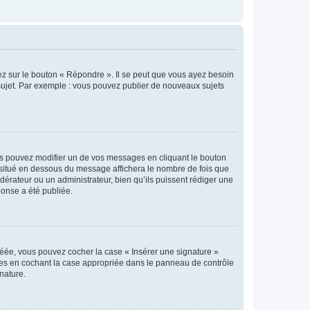
ez sur le bouton « Répondre ». Il se peut que vous ayez besoin
 sujet. Par exemple : vous pouvez publier de nouveaux sujets
s pouvez modifier un de vos messages en cliquant le bouton
e situé en dessous du message affichera le nombre de fois que
modérateur ou un administrateur, bien qu’ils puissent rédiger une
ponse a été publiée.
réée, vous pouvez cocher la case « Insérer une signature »
ages en cochant la case appropriée dans le panneau de contrôle
gnature.