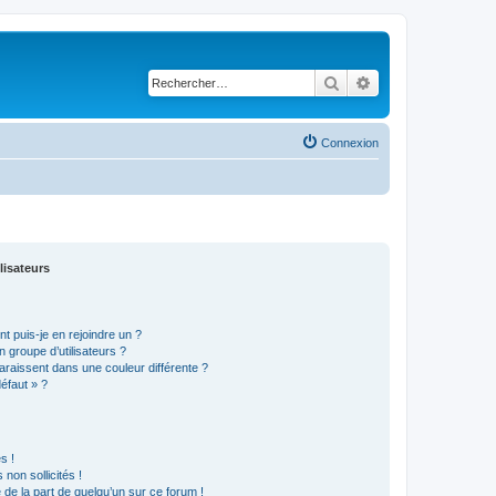
Rechercher
Recherche avancé
Connexion
lisateurs
t puis-je en rejoindre un ?
 groupe d’utilisateurs ?
araissent dans une couleur différente ?
défaut » ?
s !
non sollicités !
e de la part de quelqu’un sur ce forum !