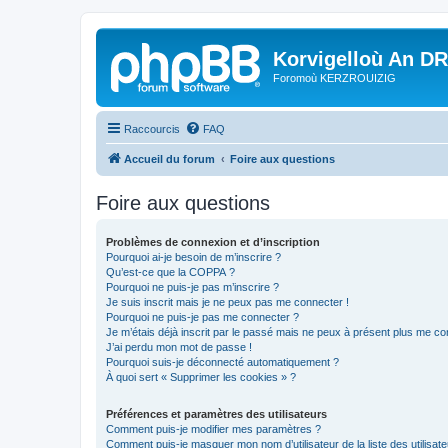
Korvigelloù An D
Foromoù KERZROUIZIG
Raccourcis
FAQ
Accueil du forum
Foire aux questions
Foire aux questions
Problèmes de connexion et d’inscription
Pourquoi ai-je besoin de m’inscrire ?
Qu’est-ce que la COPPA ?
Pourquoi ne puis-je pas m’inscrire ?
Je suis inscrit mais je ne peux pas me connecter !
Pourquoi ne puis-je pas me connecter ?
Je m’étais déjà inscrit par le passé mais ne peux à présent plus me co
J’ai perdu mon mot de passe !
Pourquoi suis-je déconnecté automatiquement ?
À quoi sert « Supprimer les cookies » ?
Préférences et paramètres des utilisateurs
Comment puis-je modifier mes paramètres ?
Comment puis-je masquer mon nom d’utilisateur de la liste des utilisate