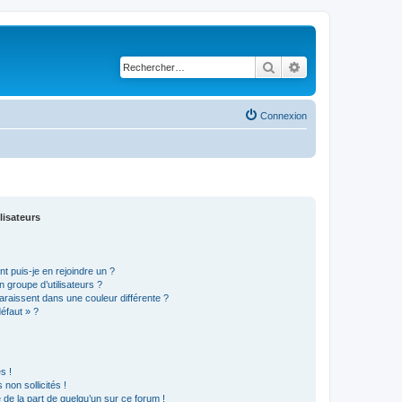
Rechercher
Recherche avancé
Connexion
lisateurs
t puis-je en rejoindre un ?
 groupe d’utilisateurs ?
araissent dans une couleur différente ?
défaut » ?
s !
non sollicités !
e de la part de quelqu’un sur ce forum !