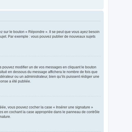
ez sur le bouton « Répondre ». Il se peut que vous ayez besoin
 sujet. Par exemple : vous pouvez publier de nouveaux sujets
s pouvez modifier un de vos messages en cliquant le bouton
e situé en dessous du message affichera le nombre de fois que
modérateur ou un administrateur, bien qu’ils puissent rédiger une
ponse a été publiée.
réée, vous pouvez cocher la case « Insérer une signature »
ages en cochant la case appropriée dans le panneau de contrôle
gnature.