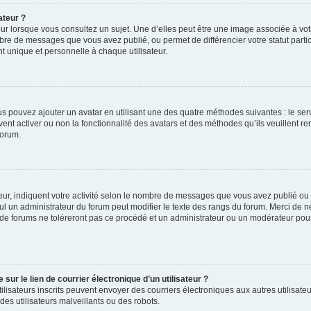
ateur ?
ur lorsque vous consultez un sujet. Une d’elles peut être une image associée à vo
mbre de messages que vous avez publié, ou permet de différencier votre statut parti
 unique et personnelle à chaque utilisateur.
ous pouvez ajouter un avatar en utilisant une des quatre méthodes suivantes : le serv
ent activer ou non la fonctionnalité des avatars et des méthodes qu’ils veuillent ren
forum.
ur, indiquent votre activité selon le nombre de messages que vous avez publié ou id
eul un administrateur du forum peut modifier le texte des rangs du forum. Merci de 
de forums ne toléreront pas ce procédé et un administrateur ou un modérateur pou
ur le lien de courrier électronique d’un utilisateur ?
s utilisateurs inscrits peuvent envoyer des courriers électroniques aux autres utili
es utilisateurs malveillants ou des robots.