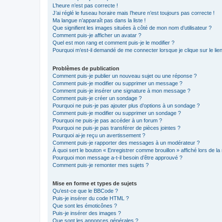
L’heure n’est pas correcte !
J’ai réglé le fuseau horaire mais l’heure n’est toujours pas correcte !
Ma langue n’apparaît pas dans la liste !
Que signifient les images situées à côté de mon nom d’utilisateur ?
Comment puis-je afficher un avatar ?
Quel est mon rang et comment puis-je le modifier ?
Pourquoi m’est-il demandé de me connecter lorsque je clique sur le lien 
Problèmes de publication
Comment puis-je publier un nouveau sujet ou une réponse ?
Comment puis-je modifier ou supprimer un message ?
Comment puis-je insérer une signature à mon message ?
Comment puis-je créer un sondage ?
Pourquoi ne puis-je pas ajouter plus d’options à un sondage ?
Comment puis-je modifier ou supprimer un sondage ?
Pourquoi ne puis-je pas accéder à un forum ?
Pourquoi ne puis-je pas transférer de pièces jointes ?
Pourquoi ai-je reçu un avertissement ?
Comment puis-je rapporter des messages à un modérateur ?
À quoi sert le bouton « Enregistrer comme brouillon » affiché lors de la 
Pourquoi mon message a-t-il besoin d’être approuvé ?
Comment puis-je remonter mes sujets ?
Mise en forme et types de sujets
Qu’est-ce que le BBCode ?
Puis-je insérer du code HTML ?
Que sont les émoticônes ?
Puis-je insérer des images ?
Que sont les annonces générales ?