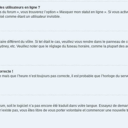
s utilisateurs en ligne ?
s du forum », vous trouverez l’option « Masquer mon statut en ligne ». Si vous activ
é comme étant un utilisateur invisible.
aire différent du vôtre. Si tel était le cas, veuillez vous rendre dans le panneau de co
ey, etc. Veuillez noter que le réglage du fuseau horaire, comme la plupart des autr
orrecte !
 mais que l’heure n’est toujours pas correcte, il est probable que l’horloge du serve
orum, soit le logiciel n’a pas encore été traduit dans votre langue. Essayez de deman
 n’existe pas, vous êtes libre de vous porter volontaire et commencer une nouvelle t