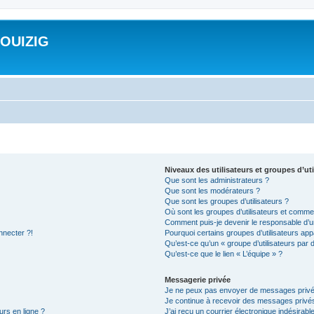
ROUIZIG
Niveaux des utilisateurs et groupes d’uti
Que sont les administrateurs ?
Que sont les modérateurs ?
Que sont les groupes d’utilisateurs ?
Où sont les groupes d’utilisateurs et commen
Comment puis-je devenir le responsable d’un
nnecter ?!
Pourquoi certains groupes d’utilisateurs app
Qu’est-ce qu’un « groupe d’utilisateurs par 
Qu’est-ce que le lien « L’équipe » ?
Messagerie privée
Je ne peux pas envoyer de messages privé
Je continue à recevoir des messages privés 
urs en ligne ?
J’ai reçu un courrier électronique indésirabl