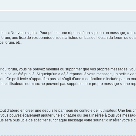
outon « Nouveau sujet ». Pour publier une réponse à un sujet ou un message, cliqu
 forum, une liste de vos permissions est affichée en bas de l’écran du forum ou du
ce forum, etc.
r du forum, vous ne pouvez modifier ou supprimer que vos propres messages. Vou
 initial ait été publié. Si quelqu’un a déjà répondu à votre message, un petit text
ion. Ce petit texte n’apparaîtra pas s’il s’agit d’une modification effectuée par un 
ue les utilisateurs normaux ne peuvent pas supprimer leur propre message si une ré
ut d’abord en créer une depuis le panneau de contrôle de l’utilisateur. Une fois c
ure. Vous pouvez également ajouter une signature qui sera insérée à tous vos mess
 vous sera plus utile de spécifier sur chaque message votre souhait d’insérer votre si