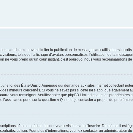
trateurs du forum peuvent limiter la publication de messages aux utilisateurs inscri
visiteurs, tels que l’affichage d’avatars personnalisés, l’utilisation de la messager
ription ne vous prend qu’un court instant, c’est pourquoi nous vous recommandons de l
t une loi des États-Unis d’Amérique qui demande aux sites internet collectant pot
 des mineurs concernés. Si vous ne savez pas si cette loi s’applique également au
 pourra vous renseigner. Veuillez noter que phpBB Limited et que les propriétaires
ue l’assistance porte sur la question « Qui dois-je contacter à propos de problèmes 
inscriptions afin d’empêcher les nouveaux visiteurs de s’inscrire. De même, il est é
s souhaitez utiliser. Pour plus d’informations, veuillez contacter un administrateur du