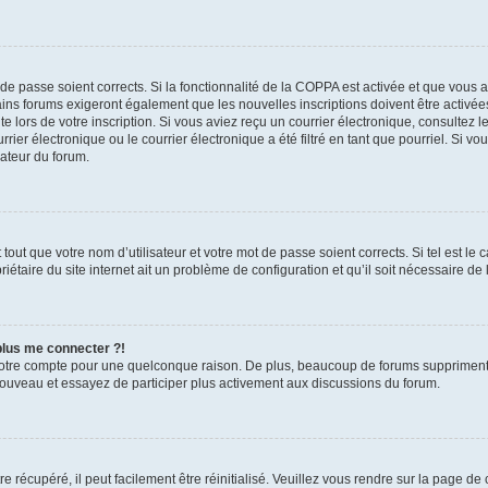
t de passe soient corrects. Si la fonctionnalité de la COPPA est activée et que vous 
ains forums exigeront également que les nouvelles inscriptions doivent être activée
te lors de votre inscription. Si vous aviez reçu un courrier électronique, consultez l
r électronique ou le courrier électronique a été filtré en tant que pourriel. Si vo
rateur du forum.
out que votre nom d’utilisateur et votre mot de passe soient corrects. Si tel est le
iétaire du site internet ait un problème de configuration et qu’il soit nécessaire de l
 plus me connecter ?!
votre compte pour une quelconque raison. De plus, beaucoup de forums suppriment pér
 nouveau et essayez de participer plus activement aux discussions du forum.
 récupéré, il peut facilement être réinitialisé. Veuillez vous rendre sur la page de