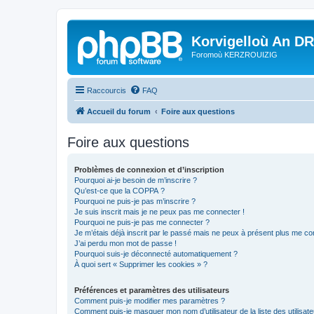
Korvigelloù An D
Foromoù KERZROUIZIG
Raccourcis
FAQ
Accueil du forum
Foire aux questions
Foire aux questions
Problèmes de connexion et d’inscription
Pourquoi ai-je besoin de m’inscrire ?
Qu’est-ce que la COPPA ?
Pourquoi ne puis-je pas m’inscrire ?
Je suis inscrit mais je ne peux pas me connecter !
Pourquoi ne puis-je pas me connecter ?
Je m’étais déjà inscrit par le passé mais ne peux à présent plus me co
J’ai perdu mon mot de passe !
Pourquoi suis-je déconnecté automatiquement ?
À quoi sert « Supprimer les cookies » ?
Préférences et paramètres des utilisateurs
Comment puis-je modifier mes paramètres ?
Comment puis-je masquer mon nom d’utilisateur de la liste des utilisate