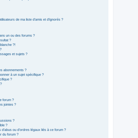
lisateurs de ma liste d’amis et d’ignorés ?
ans un ou des forums ?
sultat ?
blanche ?!
?
ssages et sujets ?
t les abonnements ?
onner à un sujet spécifique ?
ifique ?
 ?
ce forum ?
s jointes ?
cussions ?
ible ?
 d’abus ou d’ordres légaux liés à ce forum ?
r du forum ?