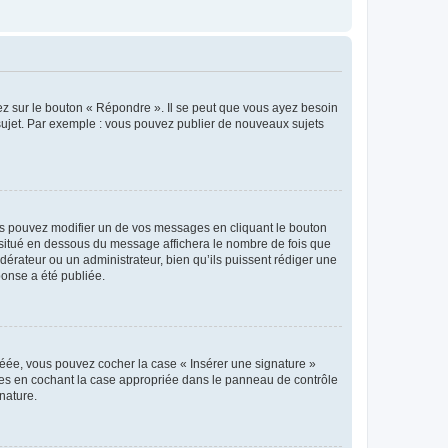
ez sur le bouton « Répondre ». Il se peut que vous ayez besoin
 sujet. Par exemple : vous pouvez publier de nouveaux sujets
s pouvez modifier un de vos messages en cliquant le bouton
e situé en dessous du message affichera le nombre de fois que
modérateur ou un administrateur, bien qu’ils puissent rédiger une
ponse a été publiée.
réée, vous pouvez cocher la case « Insérer une signature »
ages en cochant la case appropriée dans le panneau de contrôle
gnature.