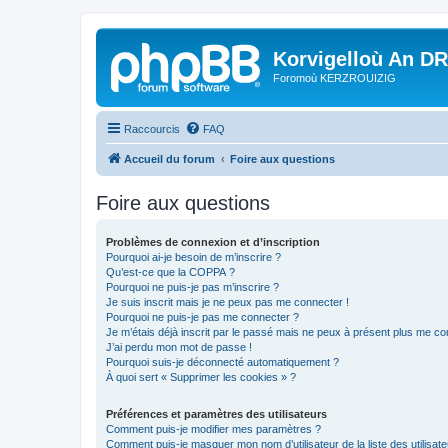
Korvigelloù An D
Foromoù KERZROUIZIG
Raccourcis
FAQ
Accueil du forum
Foire aux questions
Foire aux questions
Problèmes de connexion et d’inscription
Pourquoi ai-je besoin de m’inscrire ?
Qu’est-ce que la COPPA ?
Pourquoi ne puis-je pas m’inscrire ?
Je suis inscrit mais je ne peux pas me connecter !
Pourquoi ne puis-je pas me connecter ?
Je m’étais déjà inscrit par le passé mais ne peux à présent plus me co
J’ai perdu mon mot de passe !
Pourquoi suis-je déconnecté automatiquement ?
À quoi sert « Supprimer les cookies » ?
Préférences et paramètres des utilisateurs
Comment puis-je modifier mes paramètres ?
Comment puis-je masquer mon nom d’utilisateur de la liste des utilisate