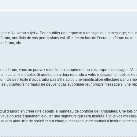
outon « Nouveau sujet ». Pour publier une réponse à un sujet ou un message, cliqu
 forum, une liste de vos permissions est affichée en bas de l’écran du forum ou du
ce forum, etc.
r du forum, vous ne pouvez modifier ou supprimer que vos propres messages. Vou
 initial ait été publié. Si quelqu’un a déjà répondu à votre message, un petit text
ion. Ce petit texte n’apparaîtra pas s’il s’agit d’une modification effectuée par un 
ue les utilisateurs normaux ne peuvent pas supprimer leur propre message si une ré
ut d’abord en créer une depuis le panneau de contrôle de l’utilisateur. Une fois c
ure. Vous pouvez également ajouter une signature qui sera insérée à tous vos mess
 vous sera plus utile de spécifier sur chaque message votre souhait d’insérer votre si