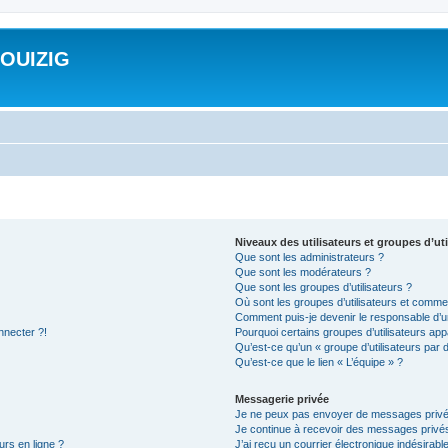
ROUIZIG
Niveaux des utilisateurs et groupes d’uti
Que sont les administrateurs ?
Que sont les modérateurs ?
Que sont les groupes d’utilisateurs ?
Où sont les groupes d’utilisateurs et commen
Comment puis-je devenir le responsable d’un
nnecter ?!
Pourquoi certains groupes d’utilisateurs app
Qu’est-ce qu’un « groupe d’utilisateurs par 
Qu’est-ce que le lien « L’équipe » ?
Messagerie privée
Je ne peux pas envoyer de messages privé
Je continue à recevoir des messages privés 
urs en ligne ?
J’ai reçu un courrier électronique indésirabl