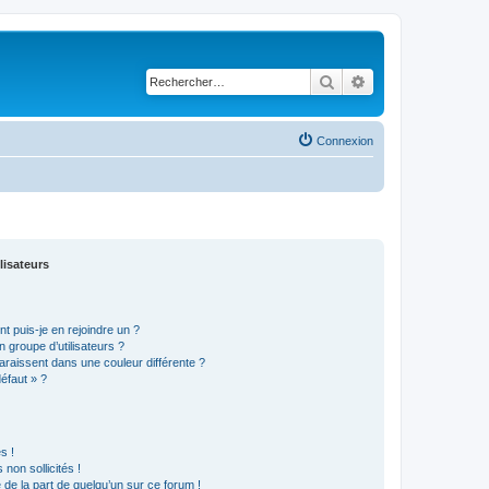
Rechercher
Recherche avancé
Connexion
lisateurs
t puis-je en rejoindre un ?
 groupe d’utilisateurs ?
araissent dans une couleur différente ?
défaut » ?
s !
non sollicités !
e de la part de quelqu’un sur ce forum !