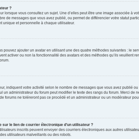
ateur ?
ur lorsque vous consultez un sujet. Une d’elles peut être une image associée à vo
mbre de messages que vous avez publié, ou permet de différencier votre statut parti
 unique et personnelle à chaque utilisateur.
ous pouvez ajouter un avatar en utilisant une des quatre méthodes suivantes : le serv
ent activer ou non la fonctionnalité des avatars et des méthodes qu’ils veuillent ren
forum.
ur, indiquent votre activité selon le nombre de messages que vous avez publié ou id
eul un administrateur du forum peut modifier le texte des rangs du forum. Merci de 
de forums ne toléreront pas ce procédé et un administrateur ou un modérateur pou
ur le lien de courrier électronique d’un utilisateur ?
s utilisateurs inscrits peuvent envoyer des courriers électroniques aux autres utili
es utilisateurs malveillants ou des robots.