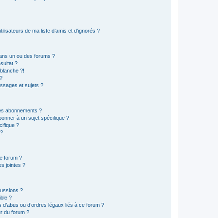
lisateurs de ma liste d’amis et d’ignorés ?
ans un ou des forums ?
sultat ?
blanche ?!
?
ssages et sujets ?
t les abonnements ?
onner à un sujet spécifique ?
ifique ?
 ?
ce forum ?
s jointes ?
cussions ?
ible ?
 d’abus ou d’ordres légaux liés à ce forum ?
r du forum ?