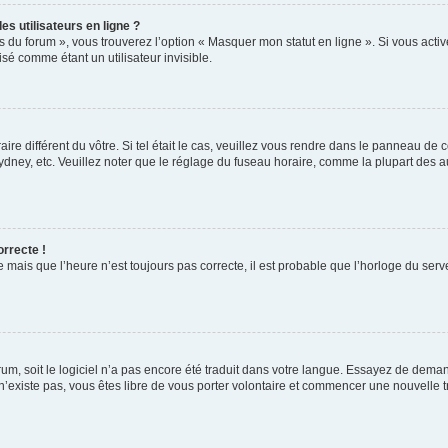
s utilisateurs en ligne ?
s du forum », vous trouverez l’option « Masquer mon statut en ligne ». Si vous activ
é comme étant un utilisateur invisible.
aire différent du vôtre. Si tel était le cas, veuillez vous rendre dans le panneau de co
ey, etc. Veuillez noter que le réglage du fuseau horaire, comme la plupart des autr
orrecte !
 mais que l’heure n’est toujours pas correcte, il est probable que l’horloge du serve
orum, soit le logiciel n’a pas encore été traduit dans votre langue. Essayez de deman
 n’existe pas, vous êtes libre de vous porter volontaire et commencer une nouvelle t