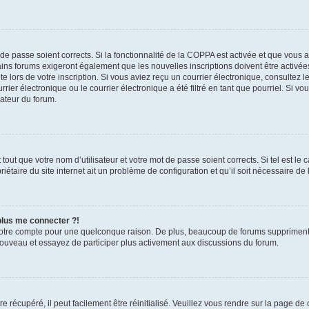
t de passe soient corrects. Si la fonctionnalité de la COPPA est activée et que vous 
ains forums exigeront également que les nouvelles inscriptions doivent être activée
te lors de votre inscription. Si vous aviez reçu un courrier électronique, consultez l
r électronique ou le courrier électronique a été filtré en tant que pourriel. Si vo
rateur du forum.
out que votre nom d’utilisateur et votre mot de passe soient corrects. Si tel est le
iétaire du site internet ait un problème de configuration et qu’il soit nécessaire de l
 plus me connecter ?!
votre compte pour une quelconque raison. De plus, beaucoup de forums suppriment pér
 nouveau et essayez de participer plus activement aux discussions du forum.
 récupéré, il peut facilement être réinitialisé. Veuillez vous rendre sur la page de