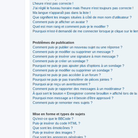
L’heure n’est pas correcte !
J’ai réglé le fuseau horaire mais l’heure n’est toujours pas correcte !
Ma langue n’apparaît pas dans la liste !
Que signifient les images situées à côté de mon nom d’utilisateur ?
Comment puis-je afficher un avatar ?
Quel est mon rang et comment puis-je le modifier ?
Pourquoi m’est-il demandé de me connecter lorsque je clique sur le lien 
Problèmes de publication
Comment puis-je publier un nouveau sujet ou une réponse ?
Comment puis-je modifier ou supprimer un message ?
Comment puis-je insérer une signature à mon message ?
Comment puis-je créer un sondage ?
Pourquoi ne puis-je pas ajouter plus d’options à un sondage ?
Comment puis-je modifier ou supprimer un sondage ?
Pourquoi ne puis-je pas accéder à un forum ?
Pourquoi ne puis-je pas transférer de pièces jointes ?
Pourquoi ai-je reçu un avertissement ?
Comment puis-je rapporter des messages à un modérateur ?
À quoi sert le bouton « Enregistrer comme brouillon » affiché lors de la 
Pourquoi mon message a-t-il besoin d’être approuvé ?
Comment puis-je remonter mes sujets ?
Mise en forme et types de sujets
Qu’est-ce que le BBCode ?
Puis-je insérer du code HTML ?
Que sont les émoticônes ?
Puis-je insérer des images ?
Que sont les annonces générales ?