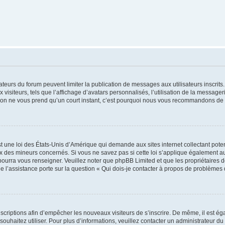
trateurs du forum peuvent limiter la publication de messages aux utilisateurs inscri
visiteurs, tels que l’affichage d’avatars personnalisés, l’utilisation de la messager
ription ne vous prend qu’un court instant, c’est pourquoi nous vous recommandons de l
t une loi des États-Unis d’Amérique qui demande aux sites internet collectant pot
 des mineurs concernés. Si vous ne savez pas si cette loi s’applique également au
 pourra vous renseigner. Veuillez noter que phpBB Limited et que les propriétaires
ue l’assistance porte sur la question « Qui dois-je contacter à propos de problèmes 
inscriptions afin d’empêcher les nouveaux visiteurs de s’inscrire. De même, il est é
s souhaitez utiliser. Pour plus d’informations, veuillez contacter un administrateur du