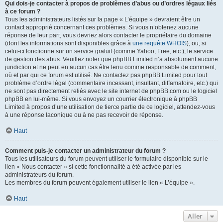
Qui dois-je contacter à propos de problèmes d’abus ou d’ordres légaux liés
à ce forum ?
Tous les administrateurs listés sur la page « L’équipe » devraient être un
contact approprié concernant ces problèmes. Si vous n’obtenez aucune
réponse de leur part, vous devriez alors contacter le propriétaire du domaine
(dont les informations sont disponibles grâce à
une requête WHOIS
), ou, si
celui-ci fonctionne sur un service gratuit (comme Yahoo, Free, etc.), le service
de gestion des abus. Veuillez noter que phpBB Limited n’a absolument aucune
juridiction et ne peut en aucun cas être tenu comme responsable de comment,
où et par qui ce forum est utilisé. Ne contactez pas phpBB Limited pour tout
problème d’ordre légal (commentaire incessant, insultant, diffamatoire, etc.) qui
ne sont pas directement reliés avec le site internet de phpBB.com ou le logiciel
phpBB en lui-même. Si vous envoyez un courrier électronique à phpBB
Limited à propos d’une utilisation de tierce partie de ce logiciel, attendez-vous
à une réponse laconique ou à ne pas recevoir de réponse.
Haut
Comment puis-je contacter un administrateur du forum ?
Tous les utilisateurs du forum peuvent utiliser le formulaire disponible sur le
lien « Nous contacter » si cette fonctionnalité a été activée par les
administrateurs du forum.
Les membres du forum peuvent également utiliser le lien « L’équipe ».
Haut
Aller