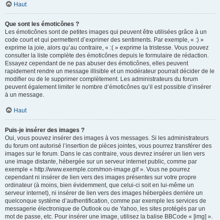
Haut
Que sont les émoticônes ?
Les émoticônes sont de petites images qui peuvent être utilisées grâce à un
code court et qui permettent d’exprimer des sentiments. Par exemple, « :) »
exprime la joie, alors qu’au contraire, « :( » exprime la tristesse. Vous pouvez
consulter la liste complète des émoticônes depuis le formulaire de rédaction.
Essayez cependant de ne pas abuser des émoticônes, elles peuvent
rapidement rendre un message illisible et un modérateur pourrait décider de le
modifier ou de le supprimer complètement. Les administrateurs du forum
peuvent également limiter le nombre d’émoticônes qu’il est possible d’insérer
à un message.
Haut
Puis-je insérer des images ?
Oui, vous pouvez insérer des images à vos messages. Si les administrateurs
du forum ont autorisé l’insertion de pièces jointes, vous pourrez transférer des
images sur le forum. Dans le cas contraire, vous devrez insérer un lien vers
une image distante, hébergée sur un serveur internet public, comme par
exemple « http://www.exemple.com/mon-image.gif ». Vous ne pourrez
cependant ni insérer de lien vers des images présentes sur votre propre
ordinateur (à moins, bien évidemment, que celui-ci soit en lui-même un
serveur internet), ni insérer de lien vers des images hébergées derrière un
quelconque système d’authentification, comme par exemple les services de
messagerie électronique de Outlook ou de Yahoo, les sites protégés par un
mot de passe, etc. Pour insérer une image, utilisez la balise BBCode « [img] ».