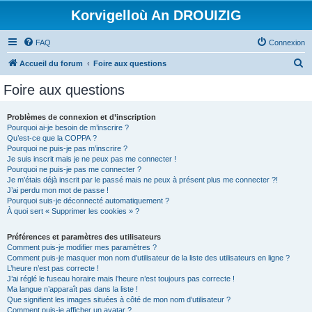
Korvigelloù An DROUIZIG
FAQ
Connexion
R
Accueil du forum
Foire aux questions
e
Foire aux questions
c
h
Problèmes de connexion et d’inscription
Pourquoi ai-je besoin de m’inscrire ?
e
Qu’est-ce que la COPPA ?
r
Pourquoi ne puis-je pas m’inscrire ?
Je suis inscrit mais je ne peux pas me connecter !
c
Pourquoi ne puis-je pas me connecter ?
Je m’étais déjà inscrit par le passé mais ne peux à présent plus me connecter ?!
h
J’ai perdu mon mot de passe !
e
Pourquoi suis-je déconnecté automatiquement ?
À quoi sert « Supprimer les cookies » ?
r
Préférences et paramètres des utilisateurs
Comment puis-je modifier mes paramètres ?
Comment puis-je masquer mon nom d’utilisateur de la liste des utilisateurs en ligne ?
L’heure n’est pas correcte !
J’ai réglé le fuseau horaire mais l’heure n’est toujours pas correcte !
Ma langue n’apparaît pas dans la liste !
Que signifient les images situées à côté de mon nom d’utilisateur ?
Comment puis-je afficher un avatar ?