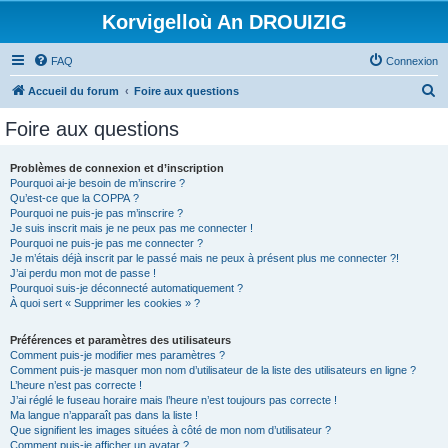
Korvigelloù An DROUIZIG
FAQ
Connexion
R
Accueil du forum
Foire aux questions
e
Foire aux questions
c
h
Problèmes de connexion et d’inscription
Pourquoi ai-je besoin de m’inscrire ?
e
Qu’est-ce que la COPPA ?
r
Pourquoi ne puis-je pas m’inscrire ?
Je suis inscrit mais je ne peux pas me connecter !
c
Pourquoi ne puis-je pas me connecter ?
Je m’étais déjà inscrit par le passé mais ne peux à présent plus me connecter ?!
h
J’ai perdu mon mot de passe !
e
Pourquoi suis-je déconnecté automatiquement ?
À quoi sert « Supprimer les cookies » ?
r
Préférences et paramètres des utilisateurs
Comment puis-je modifier mes paramètres ?
Comment puis-je masquer mon nom d’utilisateur de la liste des utilisateurs en ligne ?
L’heure n’est pas correcte !
J’ai réglé le fuseau horaire mais l’heure n’est toujours pas correcte !
Ma langue n’apparaît pas dans la liste !
Que signifient les images situées à côté de mon nom d’utilisateur ?
Comment puis-je afficher un avatar ?