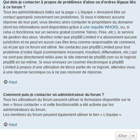
Qui dois-je contacter à propos de problèmes d’abus ou d’ordres légaux liés
à ce forum ?
Tous les administrateurs listés sur la page « L’équipe » devraient être un
contact approprié concernant ces problèmes. Si vous n’obtenez aucune
réponse de leur part, vous devriez alors contacter le propriétaire du domaine
(dont les informations sont disponibles grâce à
une requête WHOIS
), ou, si
celui-ci fonctionne sur un service gratuit (comme Yahoo, Free, etc.), le service
de gestion des abus. Veuillez noter que phpBB Limited n’a absolument aucune
juridiction et ne peut en aucun cas être tenu comme responsable de comment,
où et par qui ce forum est utilisé. Ne contactez pas phpBB Limited pour tout
problème d’ordre légal (commentaire incessant, insultant, diffamatoire, etc.) qui
ne sont pas directement reliés avec le site internet de phpBB.com ou le logiciel
phpBB en lui-même. Si vous envoyez un courrier électronique à phpBB
Limited à propos d’une utilisation de tierce partie de ce logiciel, attendez-vous
à une réponse laconique ou à ne pas recevoir de réponse.
Haut
Comment puis-je contacter un administrateur du forum ?
Tous les utilisateurs du forum peuvent utiliser le formulaire disponible sur le
lien « Nous contacter » si cette fonctionnalité a été activée par les
administrateurs du forum.
Les membres du forum peuvent également utiliser le lien « L’équipe ».
Haut
Aller