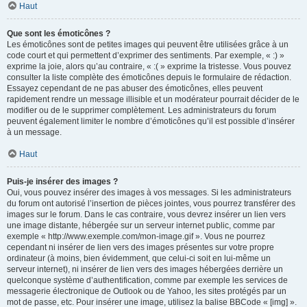
Haut
Que sont les émoticônes ?
Les émoticônes sont de petites images qui peuvent être utilisées grâce à un
code court et qui permettent d’exprimer des sentiments. Par exemple, « :) »
exprime la joie, alors qu’au contraire, « :( » exprime la tristesse. Vous pouvez
consulter la liste complète des émoticônes depuis le formulaire de rédaction.
Essayez cependant de ne pas abuser des émoticônes, elles peuvent
rapidement rendre un message illisible et un modérateur pourrait décider de le
modifier ou de le supprimer complètement. Les administrateurs du forum
peuvent également limiter le nombre d’émoticônes qu’il est possible d’insérer
à un message.
Haut
Puis-je insérer des images ?
Oui, vous pouvez insérer des images à vos messages. Si les administrateurs
du forum ont autorisé l’insertion de pièces jointes, vous pourrez transférer des
images sur le forum. Dans le cas contraire, vous devrez insérer un lien vers
une image distante, hébergée sur un serveur internet public, comme par
exemple « http://www.exemple.com/mon-image.gif ». Vous ne pourrez
cependant ni insérer de lien vers des images présentes sur votre propre
ordinateur (à moins, bien évidemment, que celui-ci soit en lui-même un
serveur internet), ni insérer de lien vers des images hébergées derrière un
quelconque système d’authentification, comme par exemple les services de
messagerie électronique de Outlook ou de Yahoo, les sites protégés par un
mot de passe, etc. Pour insérer une image, utilisez la balise BBCode « [img] ».