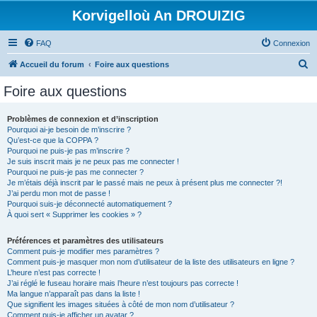
Korvigelloù An DROUIZIG
FAQ
Connexion
R
Accueil du forum
Foire aux questions
e
Foire aux questions
c
h
Problèmes de connexion et d’inscription
Pourquoi ai-je besoin de m’inscrire ?
e
Qu’est-ce que la COPPA ?
r
Pourquoi ne puis-je pas m’inscrire ?
Je suis inscrit mais je ne peux pas me connecter !
c
Pourquoi ne puis-je pas me connecter ?
Je m’étais déjà inscrit par le passé mais ne peux à présent plus me connecter ?!
h
J’ai perdu mon mot de passe !
e
Pourquoi suis-je déconnecté automatiquement ?
À quoi sert « Supprimer les cookies » ?
r
Préférences et paramètres des utilisateurs
Comment puis-je modifier mes paramètres ?
Comment puis-je masquer mon nom d’utilisateur de la liste des utilisateurs en ligne ?
L’heure n’est pas correcte !
J’ai réglé le fuseau horaire mais l’heure n’est toujours pas correcte !
Ma langue n’apparaît pas dans la liste !
Que signifient les images situées à côté de mon nom d’utilisateur ?
Comment puis-je afficher un avatar ?