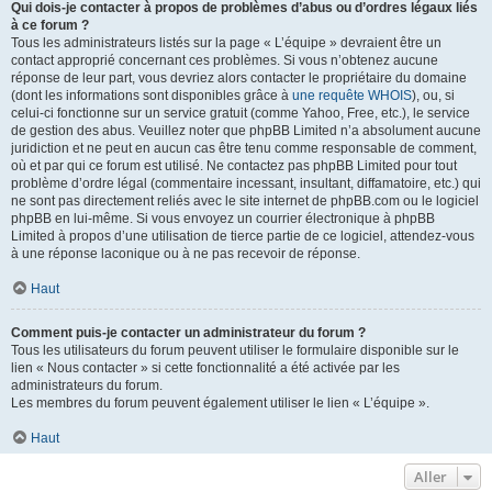
Qui dois-je contacter à propos de problèmes d’abus ou d’ordres légaux liés
à ce forum ?
Tous les administrateurs listés sur la page « L’équipe » devraient être un
contact approprié concernant ces problèmes. Si vous n’obtenez aucune
réponse de leur part, vous devriez alors contacter le propriétaire du domaine
(dont les informations sont disponibles grâce à
une requête WHOIS
), ou, si
celui-ci fonctionne sur un service gratuit (comme Yahoo, Free, etc.), le service
de gestion des abus. Veuillez noter que phpBB Limited n’a absolument aucune
juridiction et ne peut en aucun cas être tenu comme responsable de comment,
où et par qui ce forum est utilisé. Ne contactez pas phpBB Limited pour tout
problème d’ordre légal (commentaire incessant, insultant, diffamatoire, etc.) qui
ne sont pas directement reliés avec le site internet de phpBB.com ou le logiciel
phpBB en lui-même. Si vous envoyez un courrier électronique à phpBB
Limited à propos d’une utilisation de tierce partie de ce logiciel, attendez-vous
à une réponse laconique ou à ne pas recevoir de réponse.
Haut
Comment puis-je contacter un administrateur du forum ?
Tous les utilisateurs du forum peuvent utiliser le formulaire disponible sur le
lien « Nous contacter » si cette fonctionnalité a été activée par les
administrateurs du forum.
Les membres du forum peuvent également utiliser le lien « L’équipe ».
Haut
Aller