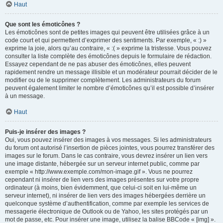
Haut
Que sont les émoticônes ?
Les émoticônes sont de petites images qui peuvent être utilisées grâce à un
code court et qui permettent d’exprimer des sentiments. Par exemple, « :) »
exprime la joie, alors qu’au contraire, « :( » exprime la tristesse. Vous pouvez
consulter la liste complète des émoticônes depuis le formulaire de rédaction.
Essayez cependant de ne pas abuser des émoticônes, elles peuvent
rapidement rendre un message illisible et un modérateur pourrait décider de le
modifier ou de le supprimer complètement. Les administrateurs du forum
peuvent également limiter le nombre d’émoticônes qu’il est possible d’insérer
à un message.
Haut
Puis-je insérer des images ?
Oui, vous pouvez insérer des images à vos messages. Si les administrateurs
du forum ont autorisé l’insertion de pièces jointes, vous pourrez transférer des
images sur le forum. Dans le cas contraire, vous devrez insérer un lien vers
une image distante, hébergée sur un serveur internet public, comme par
exemple « http://www.exemple.com/mon-image.gif ». Vous ne pourrez
cependant ni insérer de lien vers des images présentes sur votre propre
ordinateur (à moins, bien évidemment, que celui-ci soit en lui-même un
serveur internet), ni insérer de lien vers des images hébergées derrière un
quelconque système d’authentification, comme par exemple les services de
messagerie électronique de Outlook ou de Yahoo, les sites protégés par un
mot de passe, etc. Pour insérer une image, utilisez la balise BBCode « [img] ».