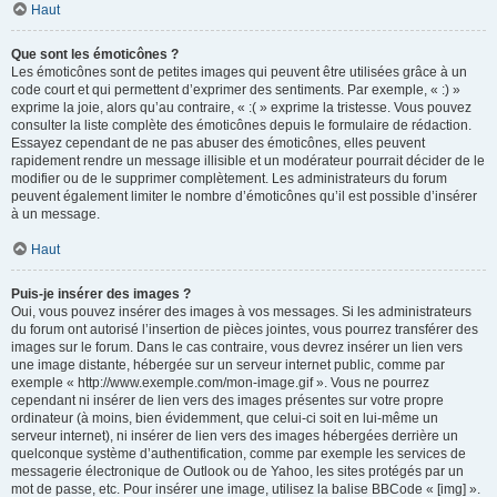
Haut
Que sont les émoticônes ?
Les émoticônes sont de petites images qui peuvent être utilisées grâce à un
code court et qui permettent d’exprimer des sentiments. Par exemple, « :) »
exprime la joie, alors qu’au contraire, « :( » exprime la tristesse. Vous pouvez
consulter la liste complète des émoticônes depuis le formulaire de rédaction.
Essayez cependant de ne pas abuser des émoticônes, elles peuvent
rapidement rendre un message illisible et un modérateur pourrait décider de le
modifier ou de le supprimer complètement. Les administrateurs du forum
peuvent également limiter le nombre d’émoticônes qu’il est possible d’insérer
à un message.
Haut
Puis-je insérer des images ?
Oui, vous pouvez insérer des images à vos messages. Si les administrateurs
du forum ont autorisé l’insertion de pièces jointes, vous pourrez transférer des
images sur le forum. Dans le cas contraire, vous devrez insérer un lien vers
une image distante, hébergée sur un serveur internet public, comme par
exemple « http://www.exemple.com/mon-image.gif ». Vous ne pourrez
cependant ni insérer de lien vers des images présentes sur votre propre
ordinateur (à moins, bien évidemment, que celui-ci soit en lui-même un
serveur internet), ni insérer de lien vers des images hébergées derrière un
quelconque système d’authentification, comme par exemple les services de
messagerie électronique de Outlook ou de Yahoo, les sites protégés par un
mot de passe, etc. Pour insérer une image, utilisez la balise BBCode « [img] ».