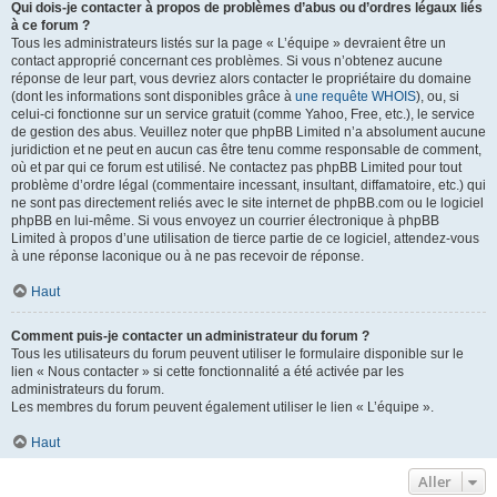
Qui dois-je contacter à propos de problèmes d’abus ou d’ordres légaux liés
à ce forum ?
Tous les administrateurs listés sur la page « L’équipe » devraient être un
contact approprié concernant ces problèmes. Si vous n’obtenez aucune
réponse de leur part, vous devriez alors contacter le propriétaire du domaine
(dont les informations sont disponibles grâce à
une requête WHOIS
), ou, si
celui-ci fonctionne sur un service gratuit (comme Yahoo, Free, etc.), le service
de gestion des abus. Veuillez noter que phpBB Limited n’a absolument aucune
juridiction et ne peut en aucun cas être tenu comme responsable de comment,
où et par qui ce forum est utilisé. Ne contactez pas phpBB Limited pour tout
problème d’ordre légal (commentaire incessant, insultant, diffamatoire, etc.) qui
ne sont pas directement reliés avec le site internet de phpBB.com ou le logiciel
phpBB en lui-même. Si vous envoyez un courrier électronique à phpBB
Limited à propos d’une utilisation de tierce partie de ce logiciel, attendez-vous
à une réponse laconique ou à ne pas recevoir de réponse.
Haut
Comment puis-je contacter un administrateur du forum ?
Tous les utilisateurs du forum peuvent utiliser le formulaire disponible sur le
lien « Nous contacter » si cette fonctionnalité a été activée par les
administrateurs du forum.
Les membres du forum peuvent également utiliser le lien « L’équipe ».
Haut
Aller