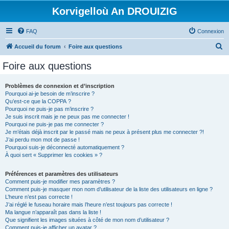
Korvigelloù An DROUIZIG
FAQ
Connexion
R
Accueil du forum
Foire aux questions
e
Foire aux questions
c
h
Problèmes de connexion et d’inscription
Pourquoi ai-je besoin de m’inscrire ?
e
Qu’est-ce que la COPPA ?
r
Pourquoi ne puis-je pas m’inscrire ?
Je suis inscrit mais je ne peux pas me connecter !
c
Pourquoi ne puis-je pas me connecter ?
Je m’étais déjà inscrit par le passé mais ne peux à présent plus me connecter ?!
h
J’ai perdu mon mot de passe !
e
Pourquoi suis-je déconnecté automatiquement ?
À quoi sert « Supprimer les cookies » ?
r
Préférences et paramètres des utilisateurs
Comment puis-je modifier mes paramètres ?
Comment puis-je masquer mon nom d’utilisateur de la liste des utilisateurs en ligne ?
L’heure n’est pas correcte !
J’ai réglé le fuseau horaire mais l’heure n’est toujours pas correcte !
Ma langue n’apparaît pas dans la liste !
Que signifient les images situées à côté de mon nom d’utilisateur ?
Comment puis-je afficher un avatar ?