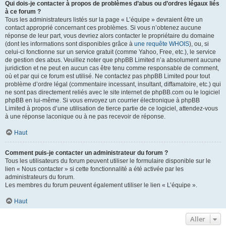
Qui dois-je contacter à propos de problèmes d’abus ou d’ordres légaux liés
à ce forum ?
Tous les administrateurs listés sur la page « L’équipe » devraient être un
contact approprié concernant ces problèmes. Si vous n’obtenez aucune
réponse de leur part, vous devriez alors contacter le propriétaire du domaine
(dont les informations sont disponibles grâce à
une requête WHOIS
), ou, si
celui-ci fonctionne sur un service gratuit (comme Yahoo, Free, etc.), le service
de gestion des abus. Veuillez noter que phpBB Limited n’a absolument aucune
juridiction et ne peut en aucun cas être tenu comme responsable de comment,
où et par qui ce forum est utilisé. Ne contactez pas phpBB Limited pour tout
problème d’ordre légal (commentaire incessant, insultant, diffamatoire, etc.) qui
ne sont pas directement reliés avec le site internet de phpBB.com ou le logiciel
phpBB en lui-même. Si vous envoyez un courrier électronique à phpBB
Limited à propos d’une utilisation de tierce partie de ce logiciel, attendez-vous
à une réponse laconique ou à ne pas recevoir de réponse.
Haut
Comment puis-je contacter un administrateur du forum ?
Tous les utilisateurs du forum peuvent utiliser le formulaire disponible sur le
lien « Nous contacter » si cette fonctionnalité a été activée par les
administrateurs du forum.
Les membres du forum peuvent également utiliser le lien « L’équipe ».
Haut
Aller