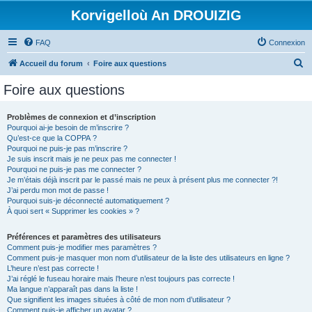
Korvigelloù An DROUIZIG
FAQ
Connexion
R
Accueil du forum
Foire aux questions
e
Foire aux questions
c
h
Problèmes de connexion et d’inscription
Pourquoi ai-je besoin de m’inscrire ?
e
Qu’est-ce que la COPPA ?
r
Pourquoi ne puis-je pas m’inscrire ?
Je suis inscrit mais je ne peux pas me connecter !
c
Pourquoi ne puis-je pas me connecter ?
Je m’étais déjà inscrit par le passé mais ne peux à présent plus me connecter ?!
h
J’ai perdu mon mot de passe !
e
Pourquoi suis-je déconnecté automatiquement ?
À quoi sert « Supprimer les cookies » ?
r
Préférences et paramètres des utilisateurs
Comment puis-je modifier mes paramètres ?
Comment puis-je masquer mon nom d’utilisateur de la liste des utilisateurs en ligne ?
L’heure n’est pas correcte !
J’ai réglé le fuseau horaire mais l’heure n’est toujours pas correcte !
Ma langue n’apparaît pas dans la liste !
Que signifient les images situées à côté de mon nom d’utilisateur ?
Comment puis-je afficher un avatar ?