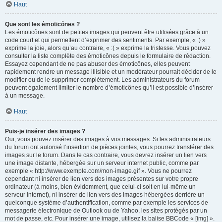
Haut
Que sont les émoticônes ?
Les émoticônes sont de petites images qui peuvent être utilisées grâce à un
code court et qui permettent d’exprimer des sentiments. Par exemple, « :) »
exprime la joie, alors qu’au contraire, « :( » exprime la tristesse. Vous pouvez
consulter la liste complète des émoticônes depuis le formulaire de rédaction.
Essayez cependant de ne pas abuser des émoticônes, elles peuvent
rapidement rendre un message illisible et un modérateur pourrait décider de le
modifier ou de le supprimer complètement. Les administrateurs du forum
peuvent également limiter le nombre d’émoticônes qu’il est possible d’insérer
à un message.
Haut
Puis-je insérer des images ?
Oui, vous pouvez insérer des images à vos messages. Si les administrateurs
du forum ont autorisé l’insertion de pièces jointes, vous pourrez transférer des
images sur le forum. Dans le cas contraire, vous devrez insérer un lien vers
une image distante, hébergée sur un serveur internet public, comme par
exemple « http://www.exemple.com/mon-image.gif ». Vous ne pourrez
cependant ni insérer de lien vers des images présentes sur votre propre
ordinateur (à moins, bien évidemment, que celui-ci soit en lui-même un
serveur internet), ni insérer de lien vers des images hébergées derrière un
quelconque système d’authentification, comme par exemple les services de
messagerie électronique de Outlook ou de Yahoo, les sites protégés par un
mot de passe, etc. Pour insérer une image, utilisez la balise BBCode « [img] ».