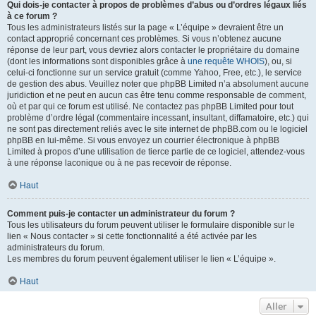
Qui dois-je contacter à propos de problèmes d’abus ou d’ordres légaux liés
à ce forum ?
Tous les administrateurs listés sur la page « L’équipe » devraient être un
contact approprié concernant ces problèmes. Si vous n’obtenez aucune
réponse de leur part, vous devriez alors contacter le propriétaire du domaine
(dont les informations sont disponibles grâce à
une requête WHOIS
), ou, si
celui-ci fonctionne sur un service gratuit (comme Yahoo, Free, etc.), le service
de gestion des abus. Veuillez noter que phpBB Limited n’a absolument aucune
juridiction et ne peut en aucun cas être tenu comme responsable de comment,
où et par qui ce forum est utilisé. Ne contactez pas phpBB Limited pour tout
problème d’ordre légal (commentaire incessant, insultant, diffamatoire, etc.) qui
ne sont pas directement reliés avec le site internet de phpBB.com ou le logiciel
phpBB en lui-même. Si vous envoyez un courrier électronique à phpBB
Limited à propos d’une utilisation de tierce partie de ce logiciel, attendez-vous
à une réponse laconique ou à ne pas recevoir de réponse.
Haut
Comment puis-je contacter un administrateur du forum ?
Tous les utilisateurs du forum peuvent utiliser le formulaire disponible sur le
lien « Nous contacter » si cette fonctionnalité a été activée par les
administrateurs du forum.
Les membres du forum peuvent également utiliser le lien « L’équipe ».
Haut
Aller