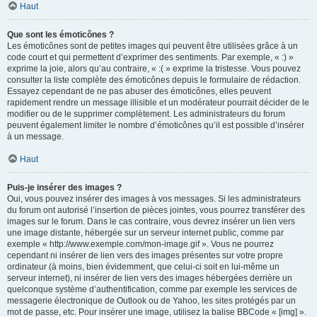
Haut
Que sont les émoticônes ?
Les émoticônes sont de petites images qui peuvent être utilisées grâce à un
code court et qui permettent d’exprimer des sentiments. Par exemple, « :) »
exprime la joie, alors qu’au contraire, « :( » exprime la tristesse. Vous pouvez
consulter la liste complète des émoticônes depuis le formulaire de rédaction.
Essayez cependant de ne pas abuser des émoticônes, elles peuvent
rapidement rendre un message illisible et un modérateur pourrait décider de le
modifier ou de le supprimer complètement. Les administrateurs du forum
peuvent également limiter le nombre d’émoticônes qu’il est possible d’insérer
à un message.
Haut
Puis-je insérer des images ?
Oui, vous pouvez insérer des images à vos messages. Si les administrateurs
du forum ont autorisé l’insertion de pièces jointes, vous pourrez transférer des
images sur le forum. Dans le cas contraire, vous devrez insérer un lien vers
une image distante, hébergée sur un serveur internet public, comme par
exemple « http://www.exemple.com/mon-image.gif ». Vous ne pourrez
cependant ni insérer de lien vers des images présentes sur votre propre
ordinateur (à moins, bien évidemment, que celui-ci soit en lui-même un
serveur internet), ni insérer de lien vers des images hébergées derrière un
quelconque système d’authentification, comme par exemple les services de
messagerie électronique de Outlook ou de Yahoo, les sites protégés par un
mot de passe, etc. Pour insérer une image, utilisez la balise BBCode « [img] ».