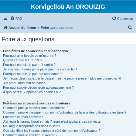
Korvigelloù An DROUIZIG
FAQ
Connexion
R
Accueil du forum
Foire aux questions
e
Foire aux questions
c
h
Problèmes de connexion et d’inscription
Pourquoi ai-je besoin de m’inscrire ?
e
Qu’est-ce que la COPPA ?
r
Pourquoi ne puis-je pas m’inscrire ?
Je suis inscrit mais je ne peux pas me connecter !
c
Pourquoi ne puis-je pas me connecter ?
Je m’étais déjà inscrit par le passé mais ne peux à présent plus me connecter ?!
h
J’ai perdu mon mot de passe !
e
Pourquoi suis-je déconnecté automatiquement ?
À quoi sert « Supprimer les cookies » ?
r
Préférences et paramètres des utilisateurs
Comment puis-je modifier mes paramètres ?
Comment puis-je masquer mon nom d’utilisateur de la liste des utilisateurs en ligne ?
L’heure n’est pas correcte !
J’ai réglé le fuseau horaire mais l’heure n’est toujours pas correcte !
Ma langue n’apparaît pas dans la liste !
Que signifient les images situées à côté de mon nom d’utilisateur ?
Comment puis-je afficher un avatar ?