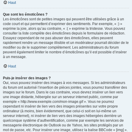
Haut
Que sont les émoticônes ?
Les émoticônes sont de petites images qui peuvent être utilisées grâce à un
code court et qui permettent d’exprimer des sentiments. Par exemple, « :) »
exprime la joie, alors qu’au contraire, « :( » exprime la tristesse. Vous pouvez
consulter la liste complète des émoticônes depuis le formulaire de rédaction.
Essayez cependant de ne pas abuser des émoticônes, elles peuvent
rapidement rendre un message illisible et un modérateur pourrait décider de le
modifier ou de le supprimer complètement. Les administrateurs du forum
peuvent également limiter le nombre d’émoticônes qu’il est possible d’insérer
à un message.
Haut
Puis-je insérer des images ?
Oui, vous pouvez insérer des images à vos messages. Si les administrateurs
du forum ont autorisé l’insertion de pièces jointes, vous pourrez transférer des
images sur le forum. Dans le cas contraire, vous devrez insérer un lien vers
une image distante, hébergée sur un serveur internet public, comme par
exemple « http://www.exemple.com/mon-image.gif ». Vous ne pourrez
cependant ni insérer de lien vers des images présentes sur votre propre
ordinateur (à moins, bien évidemment, que celui-ci soit en lui-même un
serveur internet), ni insérer de lien vers des images hébergées derrière un
quelconque système d’authentification, comme par exemple les services de
messagerie électronique de Outlook ou de Yahoo, les sites protégés par un
mot de passe, etc. Pour insérer une image, utilisez la balise BBCode « [img] ».