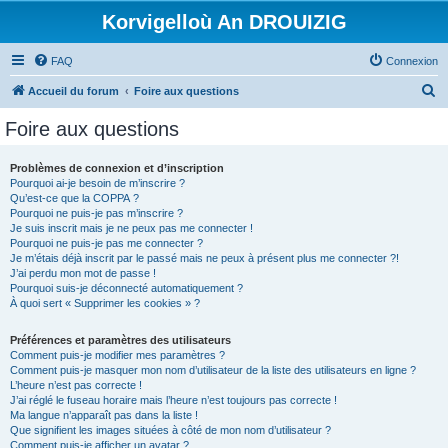
Korvigelloù An DROUIZIG
FAQ
Connexion
R
Accueil du forum
Foire aux questions
e
Foire aux questions
c
h
Problèmes de connexion et d’inscription
Pourquoi ai-je besoin de m’inscrire ?
e
Qu’est-ce que la COPPA ?
r
Pourquoi ne puis-je pas m’inscrire ?
Je suis inscrit mais je ne peux pas me connecter !
c
Pourquoi ne puis-je pas me connecter ?
Je m’étais déjà inscrit par le passé mais ne peux à présent plus me connecter ?!
h
J’ai perdu mon mot de passe !
e
Pourquoi suis-je déconnecté automatiquement ?
À quoi sert « Supprimer les cookies » ?
r
Préférences et paramètres des utilisateurs
Comment puis-je modifier mes paramètres ?
Comment puis-je masquer mon nom d’utilisateur de la liste des utilisateurs en ligne ?
L’heure n’est pas correcte !
J’ai réglé le fuseau horaire mais l’heure n’est toujours pas correcte !
Ma langue n’apparaît pas dans la liste !
Que signifient les images situées à côté de mon nom d’utilisateur ?
Comment puis-je afficher un avatar ?