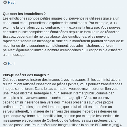
Haut
Que sont les émoticônes ?
Les émoticônes sont de petites images qui peuvent être utilisées grâce à un
code court et qui permettent d’exprimer des sentiments. Par exemple, « :) »
exprime la joie, alors qu’au contraire, « :( » exprime la tristesse. Vous pouvez
consulter la liste complète des émoticônes depuis le formulaire de rédaction.
Essayez cependant de ne pas abuser des émoticônes, elles peuvent
rapidement rendre un message illisible et un modérateur pourrait décider de le
modifier ou de le supprimer complètement. Les administrateurs du forum
peuvent également limiter le nombre d’émoticônes qu’il est possible d’insérer
à un message.
Haut
Puis-je insérer des images ?
Oui, vous pouvez insérer des images à vos messages. Si les administrateurs
du forum ont autorisé l’insertion de pièces jointes, vous pourrez transférer des
images sur le forum. Dans le cas contraire, vous devrez insérer un lien vers
une image distante, hébergée sur un serveur internet public, comme par
exemple « http://www.exemple.com/mon-image.gif ». Vous ne pourrez
cependant ni insérer de lien vers des images présentes sur votre propre
ordinateur (à moins, bien évidemment, que celui-ci soit en lui-même un
serveur internet), ni insérer de lien vers des images hébergées derrière un
quelconque système d’authentification, comme par exemple les services de
messagerie électronique de Outlook ou de Yahoo, les sites protégés par un
mot de passe, etc. Pour insérer une image, utilisez la balise BBCode « [img] ».