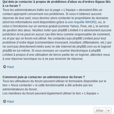
Qui dois-je contacter à propos de problèmes d’abus ou d’ordres légaux liés
à ce forum ?
Tous les administrateurs listés sur la page « L’équipe » devraient être un
contact approprié concernant ces problèmes. Si vous n’obtenez aucune
réponse de leur part, vous devriez alors contacter le propriétaire du domaine
(dont les informations sont disponibles grâce à
une requête WHOIS
), ou, si
celui-ci fonctionne sur un service gratuit (comme Yahoo, Free, etc.), le service
de gestion des abus. Veuillez noter que phpBB Limited n’a absolument aucune
juridiction et ne peut en aucun cas être tenu comme responsable de comment,
où et par qui ce forum est utilisé. Ne contactez pas phpBB Limited pour tout
problème d’ordre légal (commentaire incessant, insultant, diffamatoire, etc.) qui
ne sont pas directement reliés avec le site internet de phpBB.com ou le logiciel
phpBB en lui-même. Si vous envoyez un courrier électronique à phpBB
Limited à propos d’une utilisation de tierce partie de ce logiciel, attendez-vous
à une réponse laconique ou à ne pas recevoir de réponse.
Haut
Comment puis-je contacter un administrateur du forum ?
Tous les utilisateurs du forum peuvent utiliser le formulaire disponible sur le
lien « Nous contacter » si cette fonctionnalité a été activée par les
administrateurs du forum.
Les membres du forum peuvent également utiliser le lien « L’équipe ».
Haut
Aller