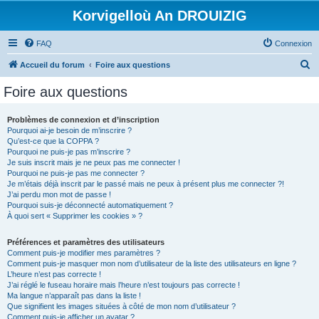
Korvigelloù An DROUIZIG
FAQ
Connexion
R
Accueil du forum
Foire aux questions
e
Foire aux questions
c
h
Problèmes de connexion et d’inscription
Pourquoi ai-je besoin de m’inscrire ?
e
Qu’est-ce que la COPPA ?
r
Pourquoi ne puis-je pas m’inscrire ?
Je suis inscrit mais je ne peux pas me connecter !
c
Pourquoi ne puis-je pas me connecter ?
Je m’étais déjà inscrit par le passé mais ne peux à présent plus me connecter ?!
h
J’ai perdu mon mot de passe !
e
Pourquoi suis-je déconnecté automatiquement ?
À quoi sert « Supprimer les cookies » ?
r
Préférences et paramètres des utilisateurs
Comment puis-je modifier mes paramètres ?
Comment puis-je masquer mon nom d’utilisateur de la liste des utilisateurs en ligne ?
L’heure n’est pas correcte !
J’ai réglé le fuseau horaire mais l’heure n’est toujours pas correcte !
Ma langue n’apparaît pas dans la liste !
Que signifient les images situées à côté de mon nom d’utilisateur ?
Comment puis-je afficher un avatar ?