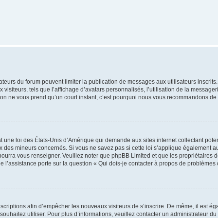
trateurs du forum peuvent limiter la publication de messages aux utilisateurs inscri
visiteurs, tels que l’affichage d’avatars personnalisés, l’utilisation de la messager
ription ne vous prend qu’un court instant, c’est pourquoi nous vous recommandons de l
t une loi des États-Unis d’Amérique qui demande aux sites internet collectant pot
 des mineurs concernés. Si vous ne savez pas si cette loi s’applique également au
 pourra vous renseigner. Veuillez noter que phpBB Limited et que les propriétaires
ue l’assistance porte sur la question « Qui dois-je contacter à propos de problèmes 
inscriptions afin d’empêcher les nouveaux visiteurs de s’inscrire. De même, il est é
s souhaitez utiliser. Pour plus d’informations, veuillez contacter un administrateur du