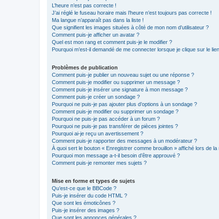
L’heure n’est pas correcte !
J’ai réglé le fuseau horaire mais l’heure n’est toujours pas correcte !
Ma langue n’apparaît pas dans la liste !
Que signifient les images situées à côté de mon nom d’utilisateur ?
Comment puis-je afficher un avatar ?
Quel est mon rang et comment puis-je le modifier ?
Pourquoi m’est-il demandé de me connecter lorsque je clique sur le lien 
Problèmes de publication
Comment puis-je publier un nouveau sujet ou une réponse ?
Comment puis-je modifier ou supprimer un message ?
Comment puis-je insérer une signature à mon message ?
Comment puis-je créer un sondage ?
Pourquoi ne puis-je pas ajouter plus d’options à un sondage ?
Comment puis-je modifier ou supprimer un sondage ?
Pourquoi ne puis-je pas accéder à un forum ?
Pourquoi ne puis-je pas transférer de pièces jointes ?
Pourquoi ai-je reçu un avertissement ?
Comment puis-je rapporter des messages à un modérateur ?
À quoi sert le bouton « Enregistrer comme brouillon » affiché lors de la 
Pourquoi mon message a-t-il besoin d’être approuvé ?
Comment puis-je remonter mes sujets ?
Mise en forme et types de sujets
Qu’est-ce que le BBCode ?
Puis-je insérer du code HTML ?
Que sont les émoticônes ?
Puis-je insérer des images ?
Que sont les annonces générales ?