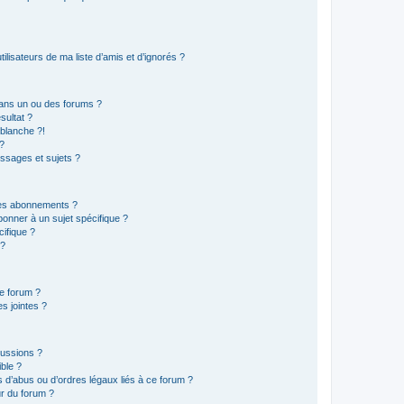
lisateurs de ma liste d’amis et d’ignorés ?
ans un ou des forums ?
sultat ?
blanche ?!
?
ssages et sujets ?
t les abonnements ?
onner à un sujet spécifique ?
ifique ?
 ?
ce forum ?
s jointes ?
cussions ?
ible ?
 d’abus ou d’ordres légaux liés à ce forum ?
r du forum ?