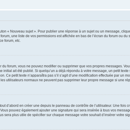
outon « Nouveau sujet ». Pour publier une réponse à un sujet ou un message, cliqu
 forum, une liste de vos permissions est affichée en bas de l’écran du forum ou du
ce forum, etc.
r du forum, vous ne pouvez modifier ou supprimer que vos propres messages. Vou
 initial ait été publié. Si quelqu’un a déjà répondu à votre message, un petit text
ion. Ce petit texte n’apparaîtra pas s’il s’agit d’une modification effectuée par un 
ue les utilisateurs normaux ne peuvent pas supprimer leur propre message si une ré
ut d’abord en créer une depuis le panneau de contrôle de l’utilisateur. Une fois c
ure. Vous pouvez également ajouter une signature qui sera insérée à tous vos mess
 vous sera plus utile de spécifier sur chaque message votre souhait d’insérer votre si