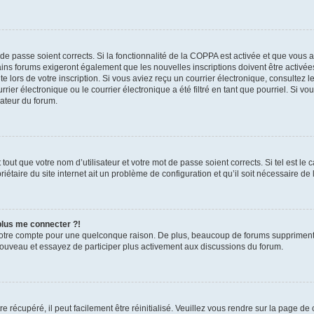
t de passe soient corrects. Si la fonctionnalité de la COPPA est activée et que vous 
ains forums exigeront également que les nouvelles inscriptions doivent être activée
te lors de votre inscription. Si vous aviez reçu un courrier électronique, consultez l
r électronique ou le courrier électronique a été filtré en tant que pourriel. Si vo
rateur du forum.
out que votre nom d’utilisateur et votre mot de passe soient corrects. Si tel est le
iétaire du site internet ait un problème de configuration et qu’il soit nécessaire de l
 plus me connecter ?!
votre compte pour une quelconque raison. De plus, beaucoup de forums suppriment pér
 nouveau et essayez de participer plus activement aux discussions du forum.
 récupéré, il peut facilement être réinitialisé. Veuillez vous rendre sur la page de