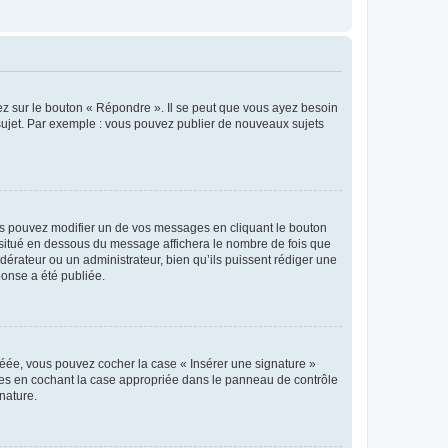
ez sur le bouton « Répondre ». Il se peut que vous ayez besoin
 sujet. Par exemple : vous pouvez publier de nouveaux sujets
s pouvez modifier un de vos messages en cliquant le bouton
e situé en dessous du message affichera le nombre de fois que
modérateur ou un administrateur, bien qu’ils puissent rédiger une
ponse a été publiée.
réée, vous pouvez cocher la case « Insérer une signature »
ages en cochant la case appropriée dans le panneau de contrôle
gnature.