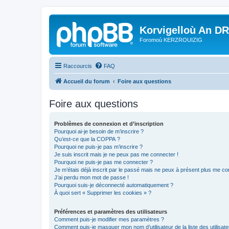
Korvigelloù An D
Foromoù KERZROUIZIG
Raccourcis
FAQ
Accueil du forum
Foire aux questions
Foire aux questions
Problèmes de connexion et d’inscription
Pourquoi ai-je besoin de m’inscrire ?
Qu’est-ce que la COPPA ?
Pourquoi ne puis-je pas m’inscrire ?
Je suis inscrit mais je ne peux pas me connecter !
Pourquoi ne puis-je pas me connecter ?
Je m’étais déjà inscrit par le passé mais ne peux à présent plus me co
J’ai perdu mon mot de passe !
Pourquoi suis-je déconnecté automatiquement ?
À quoi sert « Supprimer les cookies » ?
Préférences et paramètres des utilisateurs
Comment puis-je modifier mes paramètres ?
Comment puis-je masquer mon nom d’utilisateur de la liste des utilisate