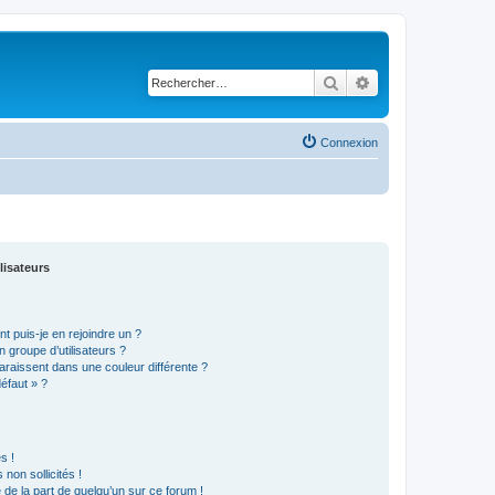
Rechercher
Recherche avancé
Connexion
lisateurs
t puis-je en rejoindre un ?
 groupe d’utilisateurs ?
araissent dans une couleur différente ?
défaut » ?
s !
non sollicités !
e de la part de quelqu’un sur ce forum !