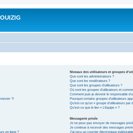
ROUIZIG
Niveaux des utilisateurs et groupes d’uti
Que sont les administrateurs ?
Que sont les modérateurs ?
Que sont les groupes d’utilisateurs ?
Où sont les groupes d’utilisateurs et commen
Comment puis-je devenir le responsable d’un
nnecter ?!
Pourquoi certains groupes d’utilisateurs app
Qu’est-ce qu’un « groupe d’utilisateurs par 
Qu’est-ce que le lien « L’équipe » ?
Messagerie privée
Je ne peux pas envoyer de messages privé
Je continue à recevoir des messages privés 
urs en ligne ?
J’ai reçu un courrier électronique indésirabl