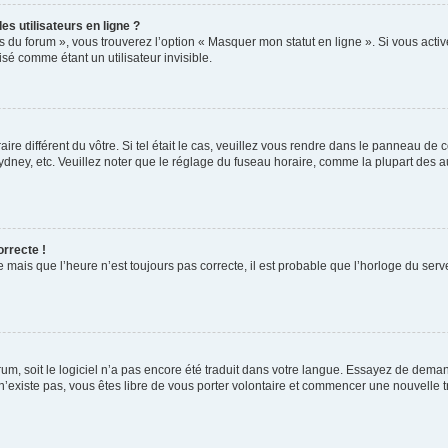
s utilisateurs en ligne ?
s du forum », vous trouverez l’option « Masquer mon statut en ligne ». Si vous activ
é comme étant un utilisateur invisible.
aire différent du vôtre. Si tel était le cas, veuillez vous rendre dans le panneau de co
ey, etc. Veuillez noter que le réglage du fuseau horaire, comme la plupart des autr
orrecte !
 mais que l’heure n’est toujours pas correcte, il est probable que l’horloge du serve
orum, soit le logiciel n’a pas encore été traduit dans votre langue. Essayez de deman
 n’existe pas, vous êtes libre de vous porter volontaire et commencer une nouvelle t