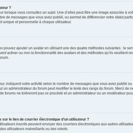
ateur ?
ur lorsque vous consultez un sujet. Une d’elles peut être une image associée à vo
mbre de messages que vous avez publié, ou permet de différencier votre statut parti
 unique et personnelle à chaque utilisateur.
ous pouvez ajouter un avatar en utilisant une des quatre méthodes suivantes : le serv
ent activer ou non la fonctionnalité des avatars et des méthodes qu’ils veuillent ren
forum.
ur, indiquent votre activité selon le nombre de messages que vous avez publié ou id
eul un administrateur du forum peut modifier le texte des rangs du forum. Merci de 
de forums ne toléreront pas ce procédé et un administrateur ou un modérateur pou
ur le lien de courrier électronique d’un utilisateur ?
s utilisateurs inscrits peuvent envoyer des courriers électroniques aux autres utili
es utilisateurs malveillants ou des robots.