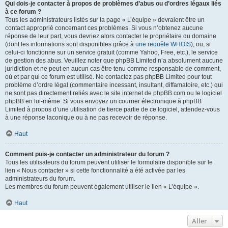
Qui dois-je contacter à propos de problèmes d’abus ou d’ordres légaux liés
à ce forum ?
Tous les administrateurs listés sur la page « L’équipe » devraient être un
contact approprié concernant ces problèmes. Si vous n’obtenez aucune
réponse de leur part, vous devriez alors contacter le propriétaire du domaine
(dont les informations sont disponibles grâce à
une requête WHOIS
), ou, si
celui-ci fonctionne sur un service gratuit (comme Yahoo, Free, etc.), le service
de gestion des abus. Veuillez noter que phpBB Limited n’a absolument aucune
juridiction et ne peut en aucun cas être tenu comme responsable de comment,
où et par qui ce forum est utilisé. Ne contactez pas phpBB Limited pour tout
problème d’ordre légal (commentaire incessant, insultant, diffamatoire, etc.) qui
ne sont pas directement reliés avec le site internet de phpBB.com ou le logiciel
phpBB en lui-même. Si vous envoyez un courrier électronique à phpBB
Limited à propos d’une utilisation de tierce partie de ce logiciel, attendez-vous
à une réponse laconique ou à ne pas recevoir de réponse.
Haut
Comment puis-je contacter un administrateur du forum ?
Tous les utilisateurs du forum peuvent utiliser le formulaire disponible sur le
lien « Nous contacter » si cette fonctionnalité a été activée par les
administrateurs du forum.
Les membres du forum peuvent également utiliser le lien « L’équipe ».
Haut
Aller