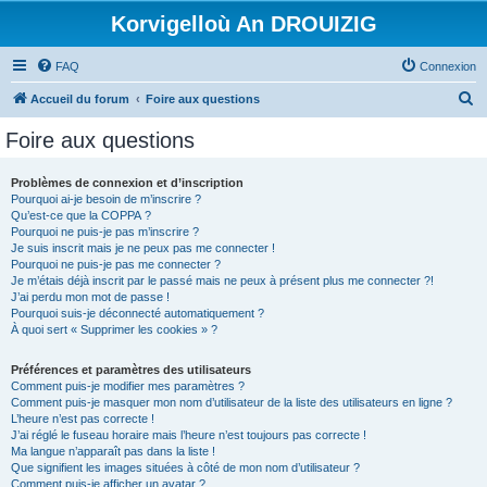
Korvigelloù An DROUIZIG
FAQ
Connexion
R
Accueil du forum
Foire aux questions
e
Foire aux questions
c
h
Problèmes de connexion et d’inscription
Pourquoi ai-je besoin de m’inscrire ?
e
Qu’est-ce que la COPPA ?
r
Pourquoi ne puis-je pas m’inscrire ?
Je suis inscrit mais je ne peux pas me connecter !
c
Pourquoi ne puis-je pas me connecter ?
Je m’étais déjà inscrit par le passé mais ne peux à présent plus me connecter ?!
h
J’ai perdu mon mot de passe !
e
Pourquoi suis-je déconnecté automatiquement ?
À quoi sert « Supprimer les cookies » ?
r
Préférences et paramètres des utilisateurs
Comment puis-je modifier mes paramètres ?
Comment puis-je masquer mon nom d’utilisateur de la liste des utilisateurs en ligne ?
L’heure n’est pas correcte !
J’ai réglé le fuseau horaire mais l’heure n’est toujours pas correcte !
Ma langue n’apparaît pas dans la liste !
Que signifient les images situées à côté de mon nom d’utilisateur ?
Comment puis-je afficher un avatar ?