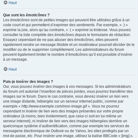
Haut
Que sont les émoticônes ?
Les émoticônes sont de petites images qui peuvent être utilisées grâce à un
code court et qui permettent d’exprimer des sentiments. Par exemple, « :) »
exprime la joie, alors qu’au contraire, « :( » exprime la tristesse. Vous pouvez
consulter la liste complète des émoticônes depuis le formulaire de rédaction.
Essayez cependant de ne pas abuser des émoticônes, elles peuvent
rapidement rendre un message illisible et un modérateur pourrait décider de le
modifier ou de le supprimer complètement. Les administrateurs du forum
peuvent également limiter le nombre d’émoticônes qu’il est possible d’insérer
à un message.
Haut
Puis-je insérer des images ?
Oui, vous pouvez insérer des images à vos messages. Si les administrateurs
du forum ont autorisé l’insertion de pièces jointes, vous pourrez transférer des
images sur le forum. Dans le cas contraire, vous devrez insérer un lien vers
une image distante, hébergée sur un serveur internet public, comme par
exemple « http://www.exemple.com/mon-image.gif ». Vous ne pourrez
cependant ni insérer de lien vers des images présentes sur votre propre
ordinateur (à moins, bien évidemment, que celui-ci soit en lui-même un
serveur internet), ni insérer de lien vers des images hébergées derrière un
quelconque système d’authentification, comme par exemple les services de
messagerie électronique de Outlook ou de Yahoo, les sites protégés par un
mot de passe, etc. Pour insérer une image, utilisez la balise BBCode « [img] ».