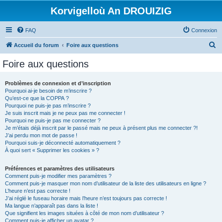
Korvigelloù An DROUIZIG
FAQ
Connexion
R
Accueil du forum
Foire aux questions
e
Foire aux questions
c
h
Problèmes de connexion et d’inscription
Pourquoi ai-je besoin de m’inscrire ?
e
Qu’est-ce que la COPPA ?
r
Pourquoi ne puis-je pas m’inscrire ?
Je suis inscrit mais je ne peux pas me connecter !
c
Pourquoi ne puis-je pas me connecter ?
Je m’étais déjà inscrit par le passé mais ne peux à présent plus me connecter ?!
h
J’ai perdu mon mot de passe !
e
Pourquoi suis-je déconnecté automatiquement ?
À quoi sert « Supprimer les cookies » ?
r
Préférences et paramètres des utilisateurs
Comment puis-je modifier mes paramètres ?
Comment puis-je masquer mon nom d’utilisateur de la liste des utilisateurs en ligne ?
L’heure n’est pas correcte !
J’ai réglé le fuseau horaire mais l’heure n’est toujours pas correcte !
Ma langue n’apparaît pas dans la liste !
Que signifient les images situées à côté de mon nom d’utilisateur ?
Comment puis-je afficher un avatar ?