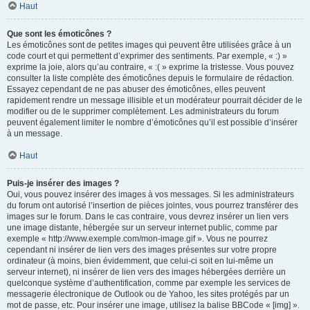
Haut
Que sont les émoticônes ?
Les émoticônes sont de petites images qui peuvent être utilisées grâce à un
code court et qui permettent d’exprimer des sentiments. Par exemple, « :) »
exprime la joie, alors qu’au contraire, « :( » exprime la tristesse. Vous pouvez
consulter la liste complète des émoticônes depuis le formulaire de rédaction.
Essayez cependant de ne pas abuser des émoticônes, elles peuvent
rapidement rendre un message illisible et un modérateur pourrait décider de le
modifier ou de le supprimer complètement. Les administrateurs du forum
peuvent également limiter le nombre d’émoticônes qu’il est possible d’insérer
à un message.
Haut
Puis-je insérer des images ?
Oui, vous pouvez insérer des images à vos messages. Si les administrateurs
du forum ont autorisé l’insertion de pièces jointes, vous pourrez transférer des
images sur le forum. Dans le cas contraire, vous devrez insérer un lien vers
une image distante, hébergée sur un serveur internet public, comme par
exemple « http://www.exemple.com/mon-image.gif ». Vous ne pourrez
cependant ni insérer de lien vers des images présentes sur votre propre
ordinateur (à moins, bien évidemment, que celui-ci soit en lui-même un
serveur internet), ni insérer de lien vers des images hébergées derrière un
quelconque système d’authentification, comme par exemple les services de
messagerie électronique de Outlook ou de Yahoo, les sites protégés par un
mot de passe, etc. Pour insérer une image, utilisez la balise BBCode « [img] ».