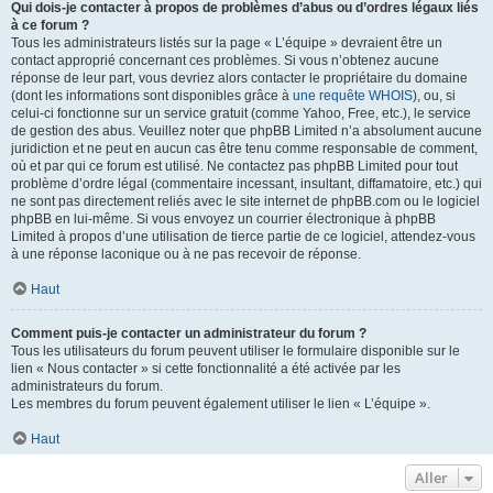
Qui dois-je contacter à propos de problèmes d’abus ou d’ordres légaux liés
à ce forum ?
Tous les administrateurs listés sur la page « L’équipe » devraient être un
contact approprié concernant ces problèmes. Si vous n’obtenez aucune
réponse de leur part, vous devriez alors contacter le propriétaire du domaine
(dont les informations sont disponibles grâce à
une requête WHOIS
), ou, si
celui-ci fonctionne sur un service gratuit (comme Yahoo, Free, etc.), le service
de gestion des abus. Veuillez noter que phpBB Limited n’a absolument aucune
juridiction et ne peut en aucun cas être tenu comme responsable de comment,
où et par qui ce forum est utilisé. Ne contactez pas phpBB Limited pour tout
problème d’ordre légal (commentaire incessant, insultant, diffamatoire, etc.) qui
ne sont pas directement reliés avec le site internet de phpBB.com ou le logiciel
phpBB en lui-même. Si vous envoyez un courrier électronique à phpBB
Limited à propos d’une utilisation de tierce partie de ce logiciel, attendez-vous
à une réponse laconique ou à ne pas recevoir de réponse.
Haut
Comment puis-je contacter un administrateur du forum ?
Tous les utilisateurs du forum peuvent utiliser le formulaire disponible sur le
lien « Nous contacter » si cette fonctionnalité a été activée par les
administrateurs du forum.
Les membres du forum peuvent également utiliser le lien « L’équipe ».
Haut
Aller