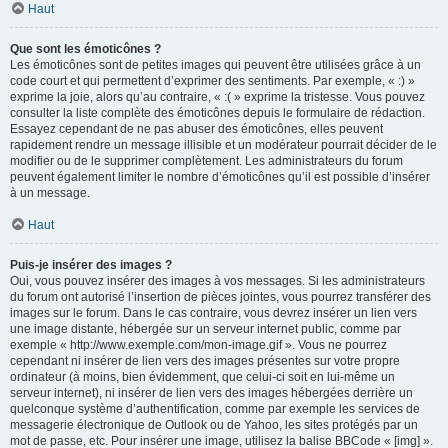
Haut
Que sont les émoticônes ?
Les émoticônes sont de petites images qui peuvent être utilisées grâce à un
code court et qui permettent d’exprimer des sentiments. Par exemple, « :) »
exprime la joie, alors qu’au contraire, « :( » exprime la tristesse. Vous pouvez
consulter la liste complète des émoticônes depuis le formulaire de rédaction.
Essayez cependant de ne pas abuser des émoticônes, elles peuvent
rapidement rendre un message illisible et un modérateur pourrait décider de le
modifier ou de le supprimer complètement. Les administrateurs du forum
peuvent également limiter le nombre d’émoticônes qu’il est possible d’insérer
à un message.
Haut
Puis-je insérer des images ?
Oui, vous pouvez insérer des images à vos messages. Si les administrateurs
du forum ont autorisé l’insertion de pièces jointes, vous pourrez transférer des
images sur le forum. Dans le cas contraire, vous devrez insérer un lien vers
une image distante, hébergée sur un serveur internet public, comme par
exemple « http://www.exemple.com/mon-image.gif ». Vous ne pourrez
cependant ni insérer de lien vers des images présentes sur votre propre
ordinateur (à moins, bien évidemment, que celui-ci soit en lui-même un
serveur internet), ni insérer de lien vers des images hébergées derrière un
quelconque système d’authentification, comme par exemple les services de
messagerie électronique de Outlook ou de Yahoo, les sites protégés par un
mot de passe, etc. Pour insérer une image, utilisez la balise BBCode « [img] ».