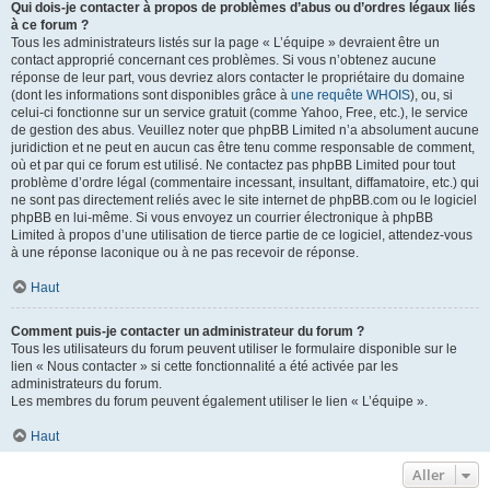
Qui dois-je contacter à propos de problèmes d’abus ou d’ordres légaux liés
à ce forum ?
Tous les administrateurs listés sur la page « L’équipe » devraient être un
contact approprié concernant ces problèmes. Si vous n’obtenez aucune
réponse de leur part, vous devriez alors contacter le propriétaire du domaine
(dont les informations sont disponibles grâce à
une requête WHOIS
), ou, si
celui-ci fonctionne sur un service gratuit (comme Yahoo, Free, etc.), le service
de gestion des abus. Veuillez noter que phpBB Limited n’a absolument aucune
juridiction et ne peut en aucun cas être tenu comme responsable de comment,
où et par qui ce forum est utilisé. Ne contactez pas phpBB Limited pour tout
problème d’ordre légal (commentaire incessant, insultant, diffamatoire, etc.) qui
ne sont pas directement reliés avec le site internet de phpBB.com ou le logiciel
phpBB en lui-même. Si vous envoyez un courrier électronique à phpBB
Limited à propos d’une utilisation de tierce partie de ce logiciel, attendez-vous
à une réponse laconique ou à ne pas recevoir de réponse.
Haut
Comment puis-je contacter un administrateur du forum ?
Tous les utilisateurs du forum peuvent utiliser le formulaire disponible sur le
lien « Nous contacter » si cette fonctionnalité a été activée par les
administrateurs du forum.
Les membres du forum peuvent également utiliser le lien « L’équipe ».
Haut
Aller