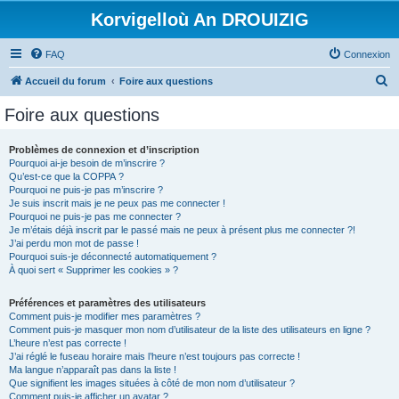
Korvigelloù An DROUIZIG
FAQ
Connexion
R
Accueil du forum
Foire aux questions
e
Foire aux questions
c
h
Problèmes de connexion et d’inscription
Pourquoi ai-je besoin de m’inscrire ?
e
Qu’est-ce que la COPPA ?
r
Pourquoi ne puis-je pas m’inscrire ?
Je suis inscrit mais je ne peux pas me connecter !
c
Pourquoi ne puis-je pas me connecter ?
Je m’étais déjà inscrit par le passé mais ne peux à présent plus me connecter ?!
h
J’ai perdu mon mot de passe !
e
Pourquoi suis-je déconnecté automatiquement ?
À quoi sert « Supprimer les cookies » ?
r
Préférences et paramètres des utilisateurs
Comment puis-je modifier mes paramètres ?
Comment puis-je masquer mon nom d’utilisateur de la liste des utilisateurs en ligne ?
L’heure n’est pas correcte !
J’ai réglé le fuseau horaire mais l’heure n’est toujours pas correcte !
Ma langue n’apparaît pas dans la liste !
Que signifient les images situées à côté de mon nom d’utilisateur ?
Comment puis-je afficher un avatar ?