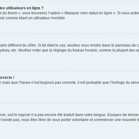
s utilisateurs en ligne ?
s du forum », vous trouverez l’option « Masquer mon statut en ligne ». Si vous activ
é comme étant un utilisateur invisible.
aire différent du vôtre. Si tel était le cas, veuillez vous rendre dans le panneau de co
ey, etc. Veuillez noter que le réglage du fuseau horaire, comme la plupart des autr
orrecte !
 mais que l’heure n’est toujours pas correcte, il est probable que l’horloge du serve
orum, soit le logiciel n’a pas encore été traduit dans votre langue. Essayez de deman
 n’existe pas, vous êtes libre de vous porter volontaire et commencer une nouvelle t