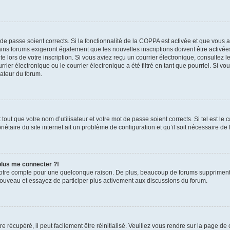
t de passe soient corrects. Si la fonctionnalité de la COPPA est activée et que vous 
ains forums exigeront également que les nouvelles inscriptions doivent être activée
te lors de votre inscription. Si vous aviez reçu un courrier électronique, consultez l
r électronique ou le courrier électronique a été filtré en tant que pourriel. Si vo
rateur du forum.
out que votre nom d’utilisateur et votre mot de passe soient corrects. Si tel est le
iétaire du site internet ait un problème de configuration et qu’il soit nécessaire de l
 plus me connecter ?!
votre compte pour une quelconque raison. De plus, beaucoup de forums suppriment pér
 nouveau et essayez de participer plus activement aux discussions du forum.
 récupéré, il peut facilement être réinitialisé. Veuillez vous rendre sur la page de