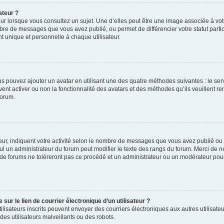
ateur ?
ur lorsque vous consultez un sujet. Une d’elles peut être une image associée à vo
mbre de messages que vous avez publié, ou permet de différencier votre statut parti
 unique et personnelle à chaque utilisateur.
ous pouvez ajouter un avatar en utilisant une des quatre méthodes suivantes : le serv
ent activer ou non la fonctionnalité des avatars et des méthodes qu’ils veuillent ren
forum.
ur, indiquent votre activité selon le nombre de messages que vous avez publié ou id
eul un administrateur du forum peut modifier le texte des rangs du forum. Merci de 
de forums ne toléreront pas ce procédé et un administrateur ou un modérateur pou
ur le lien de courrier électronique d’un utilisateur ?
s utilisateurs inscrits peuvent envoyer des courriers électroniques aux autres utili
es utilisateurs malveillants ou des robots.