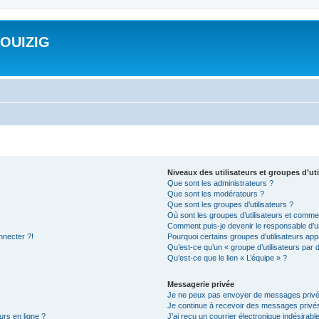
ROUIZIG
Niveaux des utilisateurs et groupes d’uti
Que sont les administrateurs ?
Que sont les modérateurs ?
Que sont les groupes d’utilisateurs ?
Où sont les groupes d’utilisateurs et commen
Comment puis-je devenir le responsable d’un
nnecter ?!
Pourquoi certains groupes d’utilisateurs app
Qu’est-ce qu’un « groupe d’utilisateurs par 
Qu’est-ce que le lien « L’équipe » ?
Messagerie privée
Je ne peux pas envoyer de messages privé
Je continue à recevoir des messages privés 
urs en ligne ?
J’ai reçu un courrier électronique indésirabl