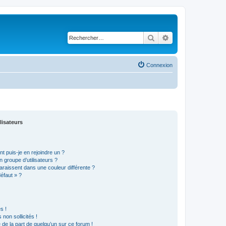
Rechercher
Recherche avancé
Connexion
lisateurs
t puis-je en rejoindre un ?
 groupe d’utilisateurs ?
araissent dans une couleur différente ?
défaut » ?
s !
non sollicités !
e de la part de quelqu’un sur ce forum !