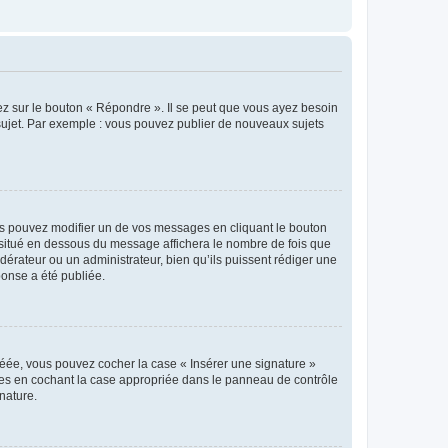
ez sur le bouton « Répondre ». Il se peut que vous ayez besoin
 sujet. Par exemple : vous pouvez publier de nouveaux sujets
s pouvez modifier un de vos messages en cliquant le bouton
e situé en dessous du message affichera le nombre de fois que
modérateur ou un administrateur, bien qu’ils puissent rédiger une
ponse a été publiée.
réée, vous pouvez cocher la case « Insérer une signature »
ages en cochant la case appropriée dans le panneau de contrôle
gnature.