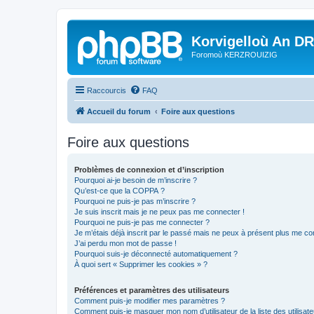
Korvigelloù An D
Foromoù KERZROUIZIG
Raccourcis
FAQ
Accueil du forum
Foire aux questions
Foire aux questions
Problèmes de connexion et d’inscription
Pourquoi ai-je besoin de m’inscrire ?
Qu’est-ce que la COPPA ?
Pourquoi ne puis-je pas m’inscrire ?
Je suis inscrit mais je ne peux pas me connecter !
Pourquoi ne puis-je pas me connecter ?
Je m’étais déjà inscrit par le passé mais ne peux à présent plus me co
J’ai perdu mon mot de passe !
Pourquoi suis-je déconnecté automatiquement ?
À quoi sert « Supprimer les cookies » ?
Préférences et paramètres des utilisateurs
Comment puis-je modifier mes paramètres ?
Comment puis-je masquer mon nom d’utilisateur de la liste des utilisate