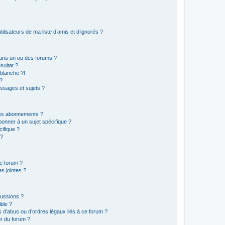
lisateurs de ma liste d’amis et d’ignorés ?
ans un ou des forums ?
sultat ?
blanche ?!
?
ssages et sujets ?
t les abonnements ?
onner à un sujet spécifique ?
ifique ?
 ?
ce forum ?
s jointes ?
cussions ?
ible ?
 d’abus ou d’ordres légaux liés à ce forum ?
r du forum ?