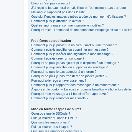
L’heure n’est pas correcte !
J’ai réglé le fuseau horaire mais l’heure n’est toujours pas correcte !
Ma langue n’apparaît pas dans la liste !
Que signifient les images situées à côté de mon nom d’utilisateur ?
Comment puis-je afficher un avatar ?
Quel est mon rang et comment puis-je le modifier ?
Pourquoi m’est-il demandé de me connecter lorsque je clique sur le lien 
Problèmes de publication
Comment puis-je publier un nouveau sujet ou une réponse ?
Comment puis-je modifier ou supprimer un message ?
Comment puis-je insérer une signature à mon message ?
Comment puis-je créer un sondage ?
Pourquoi ne puis-je pas ajouter plus d’options à un sondage ?
Comment puis-je modifier ou supprimer un sondage ?
Pourquoi ne puis-je pas accéder à un forum ?
Pourquoi ne puis-je pas transférer de pièces jointes ?
Pourquoi ai-je reçu un avertissement ?
Comment puis-je rapporter des messages à un modérateur ?
À quoi sert le bouton « Enregistrer comme brouillon » affiché lors de la 
Pourquoi mon message a-t-il besoin d’être approuvé ?
Comment puis-je remonter mes sujets ?
Mise en forme et types de sujets
Qu’est-ce que le BBCode ?
Puis-je insérer du code HTML ?
Que sont les émoticônes ?
Puis-je insérer des images ?
Que sont les annonces générales ?