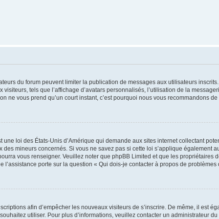
trateurs du forum peuvent limiter la publication de messages aux utilisateurs inscri
visiteurs, tels que l’affichage d’avatars personnalisés, l’utilisation de la messager
ription ne vous prend qu’un court instant, c’est pourquoi nous vous recommandons de l
t une loi des États-Unis d’Amérique qui demande aux sites internet collectant pot
 des mineurs concernés. Si vous ne savez pas si cette loi s’applique également au
 pourra vous renseigner. Veuillez noter que phpBB Limited et que les propriétaires
ue l’assistance porte sur la question « Qui dois-je contacter à propos de problèmes 
inscriptions afin d’empêcher les nouveaux visiteurs de s’inscrire. De même, il est é
s souhaitez utiliser. Pour plus d’informations, veuillez contacter un administrateur du