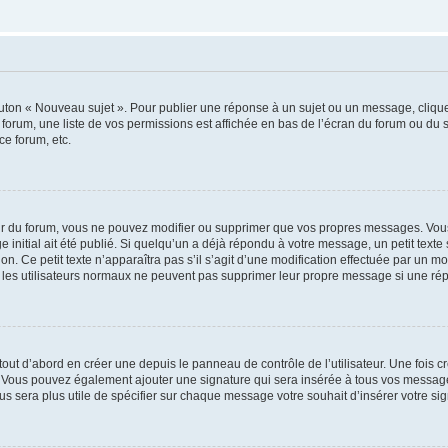
outon « Nouveau sujet ». Pour publier une réponse à un sujet ou un message, cliqu
 forum, une liste de vos permissions est affichée en bas de l’écran du forum ou du
ce forum, etc.
r du forum, vous ne pouvez modifier ou supprimer que vos propres messages. Vou
 initial ait été publié. Si quelqu’un a déjà répondu à votre message, un petit text
ion. Ce petit texte n’apparaîtra pas s’il s’agit d’une modification effectuée par un 
ue les utilisateurs normaux ne peuvent pas supprimer leur propre message si une ré
ut d’abord en créer une depuis le panneau de contrôle de l’utilisateur. Une fois c
ure. Vous pouvez également ajouter une signature qui sera insérée à tous vos mess
 vous sera plus utile de spécifier sur chaque message votre souhait d’insérer votre si