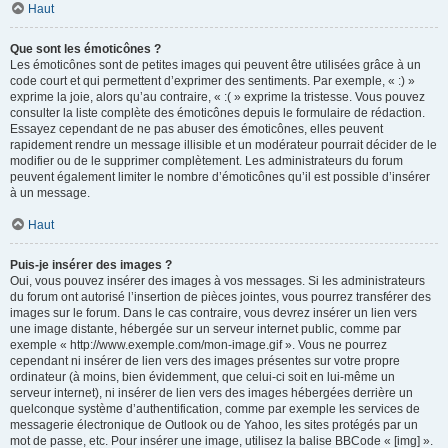
Haut
Que sont les émoticônes ?
Les émoticônes sont de petites images qui peuvent être utilisées grâce à un
code court et qui permettent d’exprimer des sentiments. Par exemple, « :) »
exprime la joie, alors qu’au contraire, « :( » exprime la tristesse. Vous pouvez
consulter la liste complète des émoticônes depuis le formulaire de rédaction.
Essayez cependant de ne pas abuser des émoticônes, elles peuvent
rapidement rendre un message illisible et un modérateur pourrait décider de le
modifier ou de le supprimer complètement. Les administrateurs du forum
peuvent également limiter le nombre d’émoticônes qu’il est possible d’insérer
à un message.
Haut
Puis-je insérer des images ?
Oui, vous pouvez insérer des images à vos messages. Si les administrateurs
du forum ont autorisé l’insertion de pièces jointes, vous pourrez transférer des
images sur le forum. Dans le cas contraire, vous devrez insérer un lien vers
une image distante, hébergée sur un serveur internet public, comme par
exemple « http://www.exemple.com/mon-image.gif ». Vous ne pourrez
cependant ni insérer de lien vers des images présentes sur votre propre
ordinateur (à moins, bien évidemment, que celui-ci soit en lui-même un
serveur internet), ni insérer de lien vers des images hébergées derrière un
quelconque système d’authentification, comme par exemple les services de
messagerie électronique de Outlook ou de Yahoo, les sites protégés par un
mot de passe, etc. Pour insérer une image, utilisez la balise BBCode « [img] ».