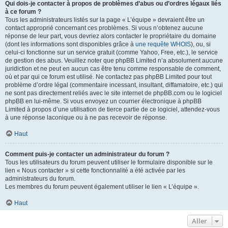
Qui dois-je contacter à propos de problèmes d’abus ou d’ordres légaux liés
à ce forum ?
Tous les administrateurs listés sur la page « L’équipe » devraient être un
contact approprié concernant ces problèmes. Si vous n’obtenez aucune
réponse de leur part, vous devriez alors contacter le propriétaire du domaine
(dont les informations sont disponibles grâce à
une requête WHOIS
), ou, si
celui-ci fonctionne sur un service gratuit (comme Yahoo, Free, etc.), le service
de gestion des abus. Veuillez noter que phpBB Limited n’a absolument aucune
juridiction et ne peut en aucun cas être tenu comme responsable de comment,
où et par qui ce forum est utilisé. Ne contactez pas phpBB Limited pour tout
problème d’ordre légal (commentaire incessant, insultant, diffamatoire, etc.) qui
ne sont pas directement reliés avec le site internet de phpBB.com ou le logiciel
phpBB en lui-même. Si vous envoyez un courrier électronique à phpBB
Limited à propos d’une utilisation de tierce partie de ce logiciel, attendez-vous
à une réponse laconique ou à ne pas recevoir de réponse.
Haut
Comment puis-je contacter un administrateur du forum ?
Tous les utilisateurs du forum peuvent utiliser le formulaire disponible sur le
lien « Nous contacter » si cette fonctionnalité a été activée par les
administrateurs du forum.
Les membres du forum peuvent également utiliser le lien « L’équipe ».
Haut
Aller