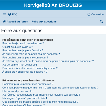
Korvigelloù An DROUIZIG
FAQ
Connexion
R
Accueil du forum
Foire aux questions
e
Foire aux questions
c
h
Problèmes de connexion et d’inscription
Pourquoi ai-je besoin de m’inscrire ?
e
Qu’est-ce que la COPPA ?
r
Pourquoi ne puis-je pas m’inscrire ?
Je suis inscrit mais je ne peux pas me connecter !
c
Pourquoi ne puis-je pas me connecter ?
Je m’étais déjà inscrit par le passé mais ne peux à présent plus me connecter ?!
h
J’ai perdu mon mot de passe !
e
Pourquoi suis-je déconnecté automatiquement ?
À quoi sert « Supprimer les cookies » ?
r
Préférences et paramètres des utilisateurs
Comment puis-je modifier mes paramètres ?
Comment puis-je masquer mon nom d’utilisateur de la liste des utilisateurs en ligne ?
L’heure n’est pas correcte !
J’ai réglé le fuseau horaire mais l’heure n’est toujours pas correcte !
Ma langue n’apparaît pas dans la liste !
Que signifient les images situées à côté de mon nom d’utilisateur ?
Comment puis-je afficher un avatar ?