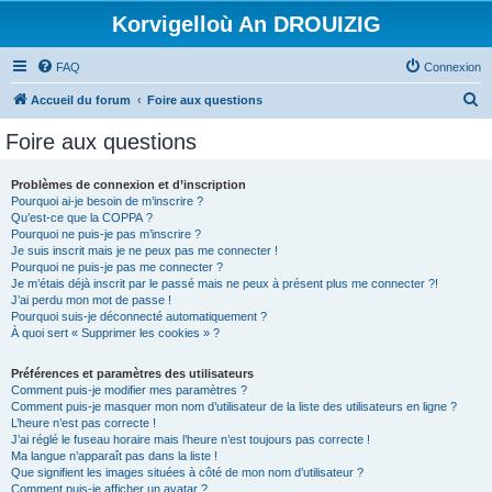
Korvigelloù An DROUIZIG
FAQ
Connexion
R
Accueil du forum
Foire aux questions
e
Foire aux questions
c
h
Problèmes de connexion et d’inscription
Pourquoi ai-je besoin de m’inscrire ?
e
Qu’est-ce que la COPPA ?
r
Pourquoi ne puis-je pas m’inscrire ?
Je suis inscrit mais je ne peux pas me connecter !
c
Pourquoi ne puis-je pas me connecter ?
Je m’étais déjà inscrit par le passé mais ne peux à présent plus me connecter ?!
h
J’ai perdu mon mot de passe !
e
Pourquoi suis-je déconnecté automatiquement ?
À quoi sert « Supprimer les cookies » ?
r
Préférences et paramètres des utilisateurs
Comment puis-je modifier mes paramètres ?
Comment puis-je masquer mon nom d’utilisateur de la liste des utilisateurs en ligne ?
L’heure n’est pas correcte !
J’ai réglé le fuseau horaire mais l’heure n’est toujours pas correcte !
Ma langue n’apparaît pas dans la liste !
Que signifient les images situées à côté de mon nom d’utilisateur ?
Comment puis-je afficher un avatar ?