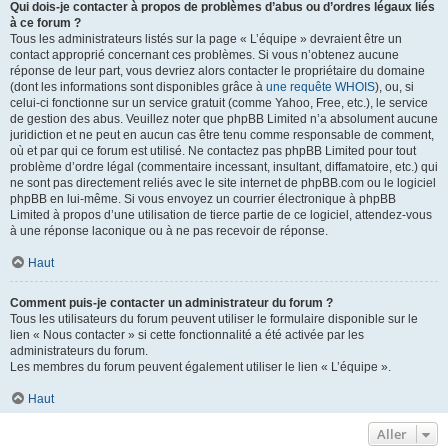
Qui dois-je contacter à propos de problèmes d’abus ou d’ordres légaux liés
à ce forum ?
Tous les administrateurs listés sur la page « L’équipe » devraient être un
contact approprié concernant ces problèmes. Si vous n’obtenez aucune
réponse de leur part, vous devriez alors contacter le propriétaire du domaine
(dont les informations sont disponibles grâce à
une requête WHOIS
), ou, si
celui-ci fonctionne sur un service gratuit (comme Yahoo, Free, etc.), le service
de gestion des abus. Veuillez noter que phpBB Limited n’a absolument aucune
juridiction et ne peut en aucun cas être tenu comme responsable de comment,
où et par qui ce forum est utilisé. Ne contactez pas phpBB Limited pour tout
problème d’ordre légal (commentaire incessant, insultant, diffamatoire, etc.) qui
ne sont pas directement reliés avec le site internet de phpBB.com ou le logiciel
phpBB en lui-même. Si vous envoyez un courrier électronique à phpBB
Limited à propos d’une utilisation de tierce partie de ce logiciel, attendez-vous
à une réponse laconique ou à ne pas recevoir de réponse.
Haut
Comment puis-je contacter un administrateur du forum ?
Tous les utilisateurs du forum peuvent utiliser le formulaire disponible sur le
lien « Nous contacter » si cette fonctionnalité a été activée par les
administrateurs du forum.
Les membres du forum peuvent également utiliser le lien « L’équipe ».
Haut
Aller