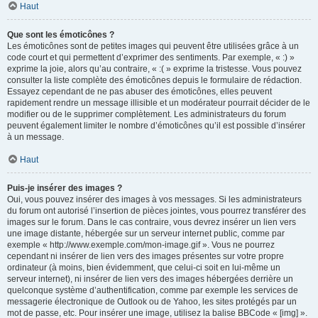
Haut
Que sont les émoticônes ?
Les émoticônes sont de petites images qui peuvent être utilisées grâce à un
code court et qui permettent d’exprimer des sentiments. Par exemple, « :) »
exprime la joie, alors qu’au contraire, « :( » exprime la tristesse. Vous pouvez
consulter la liste complète des émoticônes depuis le formulaire de rédaction.
Essayez cependant de ne pas abuser des émoticônes, elles peuvent
rapidement rendre un message illisible et un modérateur pourrait décider de le
modifier ou de le supprimer complètement. Les administrateurs du forum
peuvent également limiter le nombre d’émoticônes qu’il est possible d’insérer
à un message.
Haut
Puis-je insérer des images ?
Oui, vous pouvez insérer des images à vos messages. Si les administrateurs
du forum ont autorisé l’insertion de pièces jointes, vous pourrez transférer des
images sur le forum. Dans le cas contraire, vous devrez insérer un lien vers
une image distante, hébergée sur un serveur internet public, comme par
exemple « http://www.exemple.com/mon-image.gif ». Vous ne pourrez
cependant ni insérer de lien vers des images présentes sur votre propre
ordinateur (à moins, bien évidemment, que celui-ci soit en lui-même un
serveur internet), ni insérer de lien vers des images hébergées derrière un
quelconque système d’authentification, comme par exemple les services de
messagerie électronique de Outlook ou de Yahoo, les sites protégés par un
mot de passe, etc. Pour insérer une image, utilisez la balise BBCode « [img] ».