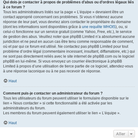
Qui dois-je contacter à propos de problèmes d’abus ou d’ordres légaux liés
à ce forum ?
Tous les administrateurs listés sur la page « L’équipe » devraient être un
contact approprié concernant ces problèmes. Si vous n’obtenez aucune
réponse de leur part, vous devriez alors contacter le propriétaire du domaine
(dont les informations sont disponibles grâce à
une requête WHOIS
), ou, si
celui-ci fonctionne sur un service gratuit (comme Yahoo, Free, etc.), le service
de gestion des abus. Veuillez noter que phpBB Limited n’a absolument aucune
juridiction et ne peut en aucun cas être tenu comme responsable de comment,
où et par qui ce forum est utilisé. Ne contactez pas phpBB Limited pour tout
problème d’ordre légal (commentaire incessant, insultant, diffamatoire, etc.) qui
ne sont pas directement reliés avec le site internet de phpBB.com ou le logiciel
phpBB en lui-même. Si vous envoyez un courrier électronique à phpBB
Limited à propos d’une utilisation de tierce partie de ce logiciel, attendez-vous
à une réponse laconique ou à ne pas recevoir de réponse.
Haut
Comment puis-je contacter un administrateur du forum ?
Tous les utilisateurs du forum peuvent utiliser le formulaire disponible sur le
lien « Nous contacter » si cette fonctionnalité a été activée par les
administrateurs du forum.
Les membres du forum peuvent également utiliser le lien « L’équipe ».
Haut
Aller