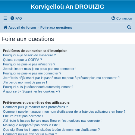
Korvigelloù An DROUIZIG
FAQ
Connexion
R
Accueil du forum
Foire aux questions
e
Foire aux questions
c
h
Problèmes de connexion et d’inscription
Pourquoi ai-je besoin de m’inscrire ?
e
Qu’est-ce que la COPPA ?
r
Pourquoi ne puis-je pas m’inscrire ?
Je suis inscrit mais je ne peux pas me connecter !
c
Pourquoi ne puis-je pas me connecter ?
Je m’étais déjà inscrit par le passé mais ne peux à présent plus me connecter ?!
h
J’ai perdu mon mot de passe !
e
Pourquoi suis-je déconnecté automatiquement ?
À quoi sert « Supprimer les cookies » ?
r
Préférences et paramètres des utilisateurs
Comment puis-je modifier mes paramètres ?
Comment puis-je masquer mon nom d’utilisateur de la liste des utilisateurs en ligne ?
L’heure n’est pas correcte !
J’ai réglé le fuseau horaire mais l’heure n’est toujours pas correcte !
Ma langue n’apparaît pas dans la liste !
Que signifient les images situées à côté de mon nom d’utilisateur ?
Comment puis-je afficher un avatar ?