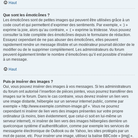
Haut
Que sont les émoticônes ?
Les émoticônes sont de petites images qui peuvent être utilisées grâce à un
code court et qui permettent d’exprimer des sentiments. Par exemple, « :) »
exprime la joie, alors qu’au contraire, « :( » exprime la tristesse. Vous pouvez
consulter la liste complète des émoticônes depuis le formulaire de rédaction.
Essayez cependant de ne pas abuser des émoticônes, elles peuvent
rapidement rendre un message illisible et un modérateur pourrait décider de le
modifier ou de le supprimer complètement. Les administrateurs du forum
peuvent également limiter le nombre d’émoticônes qu’il est possible d’insérer
à un message.
Haut
Puis-je insérer des images ?
Oui, vous pouvez insérer des images à vos messages. Si les administrateurs
du forum ont autorisé l’insertion de pièces jointes, vous pourrez transférer des
images sur le forum. Dans le cas contraire, vous devrez insérer un lien vers
une image distante, hébergée sur un serveur internet public, comme par
exemple « http://www.exemple.com/mon-image.gif ». Vous ne pourrez
cependant ni insérer de lien vers des images présentes sur votre propre
ordinateur (à moins, bien évidemment, que celui-ci soit en lui-même un
serveur internet), ni insérer de lien vers des images hébergées derrière un
quelconque système d’authentification, comme par exemple les services de
messagerie électronique de Outlook ou de Yahoo, les sites protégés par un
mot de passe, etc. Pour insérer une image, utilisez la balise BBCode « [img] ».