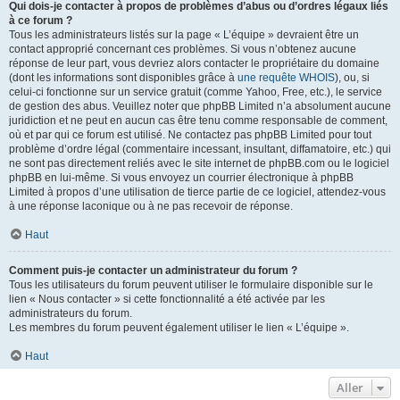
Qui dois-je contacter à propos de problèmes d’abus ou d’ordres légaux liés
à ce forum ?
Tous les administrateurs listés sur la page « L’équipe » devraient être un
contact approprié concernant ces problèmes. Si vous n’obtenez aucune
réponse de leur part, vous devriez alors contacter le propriétaire du domaine
(dont les informations sont disponibles grâce à
une requête WHOIS
), ou, si
celui-ci fonctionne sur un service gratuit (comme Yahoo, Free, etc.), le service
de gestion des abus. Veuillez noter que phpBB Limited n’a absolument aucune
juridiction et ne peut en aucun cas être tenu comme responsable de comment,
où et par qui ce forum est utilisé. Ne contactez pas phpBB Limited pour tout
problème d’ordre légal (commentaire incessant, insultant, diffamatoire, etc.) qui
ne sont pas directement reliés avec le site internet de phpBB.com ou le logiciel
phpBB en lui-même. Si vous envoyez un courrier électronique à phpBB
Limited à propos d’une utilisation de tierce partie de ce logiciel, attendez-vous
à une réponse laconique ou à ne pas recevoir de réponse.
Haut
Comment puis-je contacter un administrateur du forum ?
Tous les utilisateurs du forum peuvent utiliser le formulaire disponible sur le
lien « Nous contacter » si cette fonctionnalité a été activée par les
administrateurs du forum.
Les membres du forum peuvent également utiliser le lien « L’équipe ».
Haut
Aller