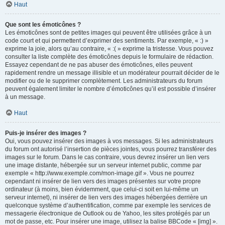
Haut
Que sont les émoticônes ?
Les émoticônes sont de petites images qui peuvent être utilisées grâce à un
code court et qui permettent d’exprimer des sentiments. Par exemple, « :) »
exprime la joie, alors qu’au contraire, « :( » exprime la tristesse. Vous pouvez
consulter la liste complète des émoticônes depuis le formulaire de rédaction.
Essayez cependant de ne pas abuser des émoticônes, elles peuvent
rapidement rendre un message illisible et un modérateur pourrait décider de le
modifier ou de le supprimer complètement. Les administrateurs du forum
peuvent également limiter le nombre d’émoticônes qu’il est possible d’insérer
à un message.
Haut
Puis-je insérer des images ?
Oui, vous pouvez insérer des images à vos messages. Si les administrateurs
du forum ont autorisé l’insertion de pièces jointes, vous pourrez transférer des
images sur le forum. Dans le cas contraire, vous devrez insérer un lien vers
une image distante, hébergée sur un serveur internet public, comme par
exemple « http://www.exemple.com/mon-image.gif ». Vous ne pourrez
cependant ni insérer de lien vers des images présentes sur votre propre
ordinateur (à moins, bien évidemment, que celui-ci soit en lui-même un
serveur internet), ni insérer de lien vers des images hébergées derrière un
quelconque système d’authentification, comme par exemple les services de
messagerie électronique de Outlook ou de Yahoo, les sites protégés par un
mot de passe, etc. Pour insérer une image, utilisez la balise BBCode « [img] ».