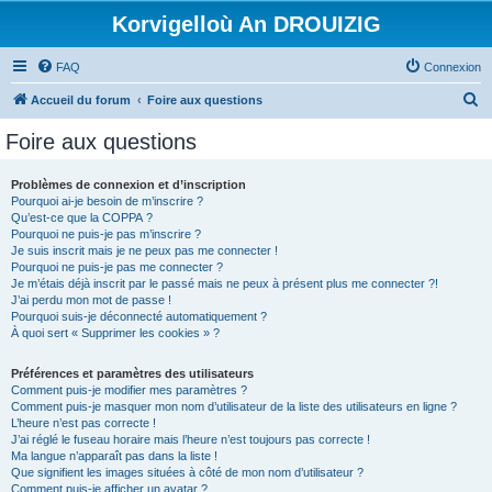
Korvigelloù An DROUIZIG
FAQ
Connexion
R
Accueil du forum
Foire aux questions
e
Foire aux questions
c
h
Problèmes de connexion et d’inscription
Pourquoi ai-je besoin de m’inscrire ?
e
Qu’est-ce que la COPPA ?
r
Pourquoi ne puis-je pas m’inscrire ?
Je suis inscrit mais je ne peux pas me connecter !
c
Pourquoi ne puis-je pas me connecter ?
Je m’étais déjà inscrit par le passé mais ne peux à présent plus me connecter ?!
h
J’ai perdu mon mot de passe !
e
Pourquoi suis-je déconnecté automatiquement ?
À quoi sert « Supprimer les cookies » ?
r
Préférences et paramètres des utilisateurs
Comment puis-je modifier mes paramètres ?
Comment puis-je masquer mon nom d’utilisateur de la liste des utilisateurs en ligne ?
L’heure n’est pas correcte !
J’ai réglé le fuseau horaire mais l’heure n’est toujours pas correcte !
Ma langue n’apparaît pas dans la liste !
Que signifient les images situées à côté de mon nom d’utilisateur ?
Comment puis-je afficher un avatar ?