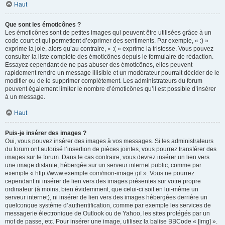
Haut
Que sont les émoticônes ?
Les émoticônes sont de petites images qui peuvent être utilisées grâce à un
code court et qui permettent d’exprimer des sentiments. Par exemple, « :) »
exprime la joie, alors qu’au contraire, « :( » exprime la tristesse. Vous pouvez
consulter la liste complète des émoticônes depuis le formulaire de rédaction.
Essayez cependant de ne pas abuser des émoticônes, elles peuvent
rapidement rendre un message illisible et un modérateur pourrait décider de le
modifier ou de le supprimer complètement. Les administrateurs du forum
peuvent également limiter le nombre d’émoticônes qu’il est possible d’insérer
à un message.
Haut
Puis-je insérer des images ?
Oui, vous pouvez insérer des images à vos messages. Si les administrateurs
du forum ont autorisé l’insertion de pièces jointes, vous pourrez transférer des
images sur le forum. Dans le cas contraire, vous devrez insérer un lien vers
une image distante, hébergée sur un serveur internet public, comme par
exemple « http://www.exemple.com/mon-image.gif ». Vous ne pourrez
cependant ni insérer de lien vers des images présentes sur votre propre
ordinateur (à moins, bien évidemment, que celui-ci soit en lui-même un
serveur internet), ni insérer de lien vers des images hébergées derrière un
quelconque système d’authentification, comme par exemple les services de
messagerie électronique de Outlook ou de Yahoo, les sites protégés par un
mot de passe, etc. Pour insérer une image, utilisez la balise BBCode « [img] ».