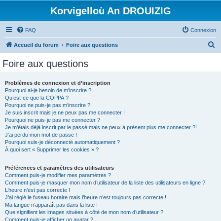
Korvigelloù An DROUIZIG
FAQ
Connexion
R
Accueil du forum
Foire aux questions
e
Foire aux questions
c
h
Problèmes de connexion et d’inscription
Pourquoi ai-je besoin de m’inscrire ?
e
Qu’est-ce que la COPPA ?
r
Pourquoi ne puis-je pas m’inscrire ?
Je suis inscrit mais je ne peux pas me connecter !
c
Pourquoi ne puis-je pas me connecter ?
Je m’étais déjà inscrit par le passé mais ne peux à présent plus me connecter ?!
h
J’ai perdu mon mot de passe !
e
Pourquoi suis-je déconnecté automatiquement ?
À quoi sert « Supprimer les cookies » ?
r
Préférences et paramètres des utilisateurs
Comment puis-je modifier mes paramètres ?
Comment puis-je masquer mon nom d’utilisateur de la liste des utilisateurs en ligne ?
L’heure n’est pas correcte !
J’ai réglé le fuseau horaire mais l’heure n’est toujours pas correcte !
Ma langue n’apparaît pas dans la liste !
Que signifient les images situées à côté de mon nom d’utilisateur ?
Comment puis-je afficher un avatar ?