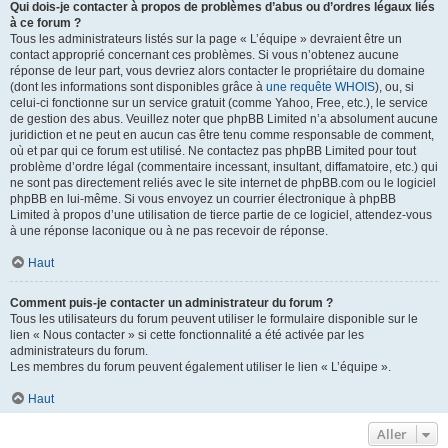
Qui dois-je contacter à propos de problèmes d’abus ou d’ordres légaux liés
à ce forum ?
Tous les administrateurs listés sur la page « L’équipe » devraient être un
contact approprié concernant ces problèmes. Si vous n’obtenez aucune
réponse de leur part, vous devriez alors contacter le propriétaire du domaine
(dont les informations sont disponibles grâce à
une requête WHOIS
), ou, si
celui-ci fonctionne sur un service gratuit (comme Yahoo, Free, etc.), le service
de gestion des abus. Veuillez noter que phpBB Limited n’a absolument aucune
juridiction et ne peut en aucun cas être tenu comme responsable de comment,
où et par qui ce forum est utilisé. Ne contactez pas phpBB Limited pour tout
problème d’ordre légal (commentaire incessant, insultant, diffamatoire, etc.) qui
ne sont pas directement reliés avec le site internet de phpBB.com ou le logiciel
phpBB en lui-même. Si vous envoyez un courrier électronique à phpBB
Limited à propos d’une utilisation de tierce partie de ce logiciel, attendez-vous
à une réponse laconique ou à ne pas recevoir de réponse.
Haut
Comment puis-je contacter un administrateur du forum ?
Tous les utilisateurs du forum peuvent utiliser le formulaire disponible sur le
lien « Nous contacter » si cette fonctionnalité a été activée par les
administrateurs du forum.
Les membres du forum peuvent également utiliser le lien « L’équipe ».
Haut
Aller