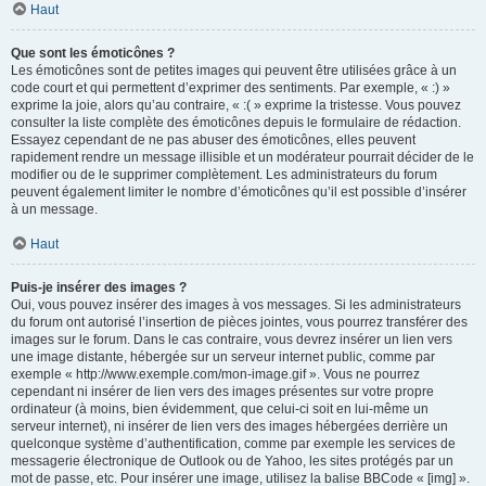
Haut
Que sont les émoticônes ?
Les émoticônes sont de petites images qui peuvent être utilisées grâce à un
code court et qui permettent d’exprimer des sentiments. Par exemple, « :) »
exprime la joie, alors qu’au contraire, « :( » exprime la tristesse. Vous pouvez
consulter la liste complète des émoticônes depuis le formulaire de rédaction.
Essayez cependant de ne pas abuser des émoticônes, elles peuvent
rapidement rendre un message illisible et un modérateur pourrait décider de le
modifier ou de le supprimer complètement. Les administrateurs du forum
peuvent également limiter le nombre d’émoticônes qu’il est possible d’insérer
à un message.
Haut
Puis-je insérer des images ?
Oui, vous pouvez insérer des images à vos messages. Si les administrateurs
du forum ont autorisé l’insertion de pièces jointes, vous pourrez transférer des
images sur le forum. Dans le cas contraire, vous devrez insérer un lien vers
une image distante, hébergée sur un serveur internet public, comme par
exemple « http://www.exemple.com/mon-image.gif ». Vous ne pourrez
cependant ni insérer de lien vers des images présentes sur votre propre
ordinateur (à moins, bien évidemment, que celui-ci soit en lui-même un
serveur internet), ni insérer de lien vers des images hébergées derrière un
quelconque système d’authentification, comme par exemple les services de
messagerie électronique de Outlook ou de Yahoo, les sites protégés par un
mot de passe, etc. Pour insérer une image, utilisez la balise BBCode « [img] ».