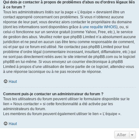
Qui dois-je contacter à propos de problèmes d’abus ou d’ordres légaux liés
à ce forum ?
Tous les administrateurs listés sur la page « L’équipe » devraient être un
contact approprié concernant ces problèmes. Si vous n’obtenez aucune
réponse de leur part, vous devriez alors contacter le propriétaire du domaine
(dont les informations sont disponibles grâce à
une requête WHOIS
), ou, si
celui-ci fonctionne sur un service gratuit (comme Yahoo, Free, etc.), le service
de gestion des abus. Veuillez noter que phpBB Limited n’a absolument aucune
juridiction et ne peut en aucun cas être tenu comme responsable de comment,
où et par qui ce forum est utilisé. Ne contactez pas phpBB Limited pour tout
problème d’ordre légal (commentaire incessant, insultant, diffamatoire, etc.) qui
ne sont pas directement reliés avec le site internet de phpBB.com ou le logiciel
phpBB en lui-même. Si vous envoyez un courrier électronique à phpBB
Limited à propos d’une utilisation de tierce partie de ce logiciel, attendez-vous
à une réponse laconique ou à ne pas recevoir de réponse.
Haut
Comment puis-je contacter un administrateur du forum ?
Tous les utilisateurs du forum peuvent utiliser le formulaire disponible sur le
lien « Nous contacter » si cette fonctionnalité a été activée par les
administrateurs du forum.
Les membres du forum peuvent également utiliser le lien « L’équipe ».
Haut
Aller