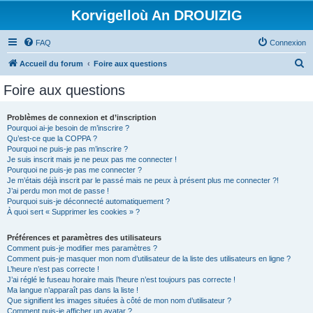
Korvigelloù An DROUIZIG
FAQ
Connexion
R
Accueil du forum
Foire aux questions
e
Foire aux questions
c
h
Problèmes de connexion et d’inscription
Pourquoi ai-je besoin de m’inscrire ?
e
Qu’est-ce que la COPPA ?
r
Pourquoi ne puis-je pas m’inscrire ?
Je suis inscrit mais je ne peux pas me connecter !
c
Pourquoi ne puis-je pas me connecter ?
Je m’étais déjà inscrit par le passé mais ne peux à présent plus me connecter ?!
h
J’ai perdu mon mot de passe !
e
Pourquoi suis-je déconnecté automatiquement ?
À quoi sert « Supprimer les cookies » ?
r
Préférences et paramètres des utilisateurs
Comment puis-je modifier mes paramètres ?
Comment puis-je masquer mon nom d’utilisateur de la liste des utilisateurs en ligne ?
L’heure n’est pas correcte !
J’ai réglé le fuseau horaire mais l’heure n’est toujours pas correcte !
Ma langue n’apparaît pas dans la liste !
Que signifient les images situées à côté de mon nom d’utilisateur ?
Comment puis-je afficher un avatar ?