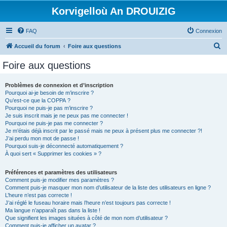
Korvigelloù An DROUIZIG
FAQ
Connexion
R
Accueil du forum
Foire aux questions
e
Foire aux questions
c
h
Problèmes de connexion et d’inscription
Pourquoi ai-je besoin de m’inscrire ?
e
Qu’est-ce que la COPPA ?
r
Pourquoi ne puis-je pas m’inscrire ?
Je suis inscrit mais je ne peux pas me connecter !
c
Pourquoi ne puis-je pas me connecter ?
Je m’étais déjà inscrit par le passé mais ne peux à présent plus me connecter ?!
h
J’ai perdu mon mot de passe !
e
Pourquoi suis-je déconnecté automatiquement ?
À quoi sert « Supprimer les cookies » ?
r
Préférences et paramètres des utilisateurs
Comment puis-je modifier mes paramètres ?
Comment puis-je masquer mon nom d’utilisateur de la liste des utilisateurs en ligne ?
L’heure n’est pas correcte !
J’ai réglé le fuseau horaire mais l’heure n’est toujours pas correcte !
Ma langue n’apparaît pas dans la liste !
Que signifient les images situées à côté de mon nom d’utilisateur ?
Comment puis-je afficher un avatar ?