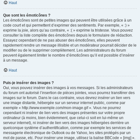
Haut
Que sont les émoticônes ?
Les émoticônes sont de petites images qui peuvent être utilisées grâce à un
code court et qui permettent d’exprimer des sentiments. Par exemple, « :) »
exprime la joie, alors qu’au contraire, « :( » exprime la tristesse. Vous pouvez
consulter la liste complète des émoticônes depuis le formulaire de rédaction.
Essayez cependant de ne pas abuser des émoticônes, elles peuvent
rapidement rendre un message illisible et un modérateur pourrait décider de le
modifier ou de le supprimer complètement. Les administrateurs du forum
peuvent également limiter le nombre d’émoticônes qu’il est possible d’insérer
à un message.
Haut
Puis-je insérer des images ?
Oui, vous pouvez insérer des images à vos messages. Si les administrateurs
du forum ont autorisé l’insertion de pièces jointes, vous pourrez transférer des
images sur le forum. Dans le cas contraire, vous devrez insérer un lien vers
une image distante, hébergée sur un serveur internet public, comme par
exemple « http://www.exemple.com/mon-image.gif ». Vous ne pourrez
cependant ni insérer de lien vers des images présentes sur votre propre
ordinateur (à moins, bien évidemment, que celui-ci soit en lui-même un
serveur internet), ni insérer de lien vers des images hébergées derrière un
quelconque système d’authentification, comme par exemple les services de
messagerie électronique de Outlook ou de Yahoo, les sites protégés par un
mot de passe, etc. Pour insérer une image, utilisez la balise BBCode « [img] ».