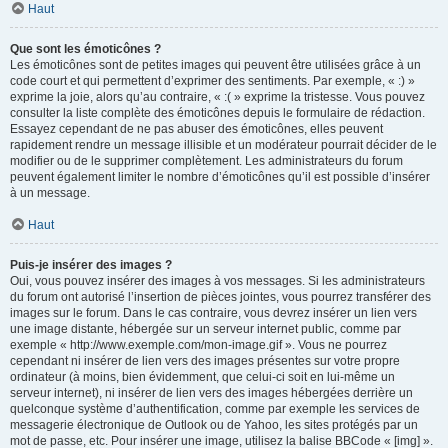
Haut
Que sont les émoticônes ?
Les émoticônes sont de petites images qui peuvent être utilisées grâce à un
code court et qui permettent d’exprimer des sentiments. Par exemple, « :) »
exprime la joie, alors qu’au contraire, « :( » exprime la tristesse. Vous pouvez
consulter la liste complète des émoticônes depuis le formulaire de rédaction.
Essayez cependant de ne pas abuser des émoticônes, elles peuvent
rapidement rendre un message illisible et un modérateur pourrait décider de le
modifier ou de le supprimer complètement. Les administrateurs du forum
peuvent également limiter le nombre d’émoticônes qu’il est possible d’insérer
à un message.
Haut
Puis-je insérer des images ?
Oui, vous pouvez insérer des images à vos messages. Si les administrateurs
du forum ont autorisé l’insertion de pièces jointes, vous pourrez transférer des
images sur le forum. Dans le cas contraire, vous devrez insérer un lien vers
une image distante, hébergée sur un serveur internet public, comme par
exemple « http://www.exemple.com/mon-image.gif ». Vous ne pourrez
cependant ni insérer de lien vers des images présentes sur votre propre
ordinateur (à moins, bien évidemment, que celui-ci soit en lui-même un
serveur internet), ni insérer de lien vers des images hébergées derrière un
quelconque système d’authentification, comme par exemple les services de
messagerie électronique de Outlook ou de Yahoo, les sites protégés par un
mot de passe, etc. Pour insérer une image, utilisez la balise BBCode « [img] ».