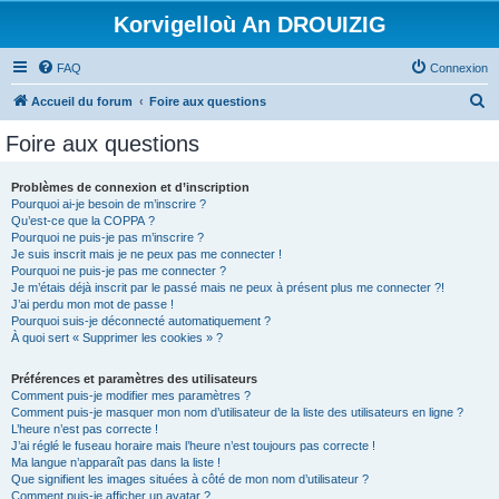
Korvigelloù An DROUIZIG
FAQ
Connexion
R
Accueil du forum
Foire aux questions
e
Foire aux questions
c
h
Problèmes de connexion et d’inscription
Pourquoi ai-je besoin de m’inscrire ?
e
Qu’est-ce que la COPPA ?
r
Pourquoi ne puis-je pas m’inscrire ?
Je suis inscrit mais je ne peux pas me connecter !
c
Pourquoi ne puis-je pas me connecter ?
Je m’étais déjà inscrit par le passé mais ne peux à présent plus me connecter ?!
h
J’ai perdu mon mot de passe !
e
Pourquoi suis-je déconnecté automatiquement ?
À quoi sert « Supprimer les cookies » ?
r
Préférences et paramètres des utilisateurs
Comment puis-je modifier mes paramètres ?
Comment puis-je masquer mon nom d’utilisateur de la liste des utilisateurs en ligne ?
L’heure n’est pas correcte !
J’ai réglé le fuseau horaire mais l’heure n’est toujours pas correcte !
Ma langue n’apparaît pas dans la liste !
Que signifient les images situées à côté de mon nom d’utilisateur ?
Comment puis-je afficher un avatar ?