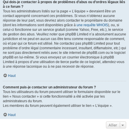
Qui dois-je contacter à propos de problèmes d’abus ou d’ordres légaux liés
à ce forum ?
Tous les administrateurs listés sur la page « L’équipe » devraient être un
contact approprié concernant ces problèmes. Si vous n’obtenez aucune
réponse de leur part, vous devriez alors contacter le propriétaire du domaine
(dont les informations sont disponibles grâce à
une requête WHOIS
), ou, si
celui-ci fonctionne sur un service gratuit (comme Yahoo, Free, etc.), le service
de gestion des abus. Veuillez noter que phpBB Limited n’a absolument aucune
juridiction et ne peut en aucun cas être tenu comme responsable de comment,
où et par qui ce forum est utilisé. Ne contactez pas phpBB Limited pour tout
problème d’ordre légal (commentaire incessant, insultant, diffamatoire, etc.) qui
ne sont pas directement reliés avec le site internet de phpBB.com ou le logiciel
phpBB en lui-même. Si vous envoyez un courrier électronique à phpBB
Limited à propos d’une utilisation de tierce partie de ce logiciel, attendez-vous
à une réponse laconique ou à ne pas recevoir de réponse.
Haut
Comment puis-je contacter un administrateur du forum ?
Tous les utilisateurs du forum peuvent utiliser le formulaire disponible sur le
lien « Nous contacter » si cette fonctionnalité a été activée par les
administrateurs du forum.
Les membres du forum peuvent également utiliser le lien « L’équipe ».
Haut
Aller