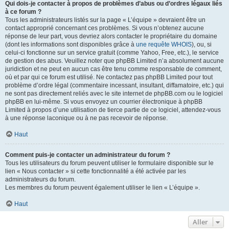
Qui dois-je contacter à propos de problèmes d’abus ou d’ordres légaux liés
à ce forum ?
Tous les administrateurs listés sur la page « L’équipe » devraient être un
contact approprié concernant ces problèmes. Si vous n’obtenez aucune
réponse de leur part, vous devriez alors contacter le propriétaire du domaine
(dont les informations sont disponibles grâce à
une requête WHOIS
), ou, si
celui-ci fonctionne sur un service gratuit (comme Yahoo, Free, etc.), le service
de gestion des abus. Veuillez noter que phpBB Limited n’a absolument aucune
juridiction et ne peut en aucun cas être tenu comme responsable de comment,
où et par qui ce forum est utilisé. Ne contactez pas phpBB Limited pour tout
problème d’ordre légal (commentaire incessant, insultant, diffamatoire, etc.) qui
ne sont pas directement reliés avec le site internet de phpBB.com ou le logiciel
phpBB en lui-même. Si vous envoyez un courrier électronique à phpBB
Limited à propos d’une utilisation de tierce partie de ce logiciel, attendez-vous
à une réponse laconique ou à ne pas recevoir de réponse.
Haut
Comment puis-je contacter un administrateur du forum ?
Tous les utilisateurs du forum peuvent utiliser le formulaire disponible sur le
lien « Nous contacter » si cette fonctionnalité a été activée par les
administrateurs du forum.
Les membres du forum peuvent également utiliser le lien « L’équipe ».
Haut
Aller