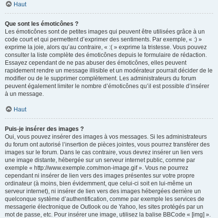
Haut
Que sont les émoticônes ?
Les émoticônes sont de petites images qui peuvent être utilisées grâce à un
code court et qui permettent d’exprimer des sentiments. Par exemple, « :) »
exprime la joie, alors qu’au contraire, « :( » exprime la tristesse. Vous pouvez
consulter la liste complète des émoticônes depuis le formulaire de rédaction.
Essayez cependant de ne pas abuser des émoticônes, elles peuvent
rapidement rendre un message illisible et un modérateur pourrait décider de le
modifier ou de le supprimer complètement. Les administrateurs du forum
peuvent également limiter le nombre d’émoticônes qu’il est possible d’insérer
à un message.
Haut
Puis-je insérer des images ?
Oui, vous pouvez insérer des images à vos messages. Si les administrateurs
du forum ont autorisé l’insertion de pièces jointes, vous pourrez transférer des
images sur le forum. Dans le cas contraire, vous devrez insérer un lien vers
une image distante, hébergée sur un serveur internet public, comme par
exemple « http://www.exemple.com/mon-image.gif ». Vous ne pourrez
cependant ni insérer de lien vers des images présentes sur votre propre
ordinateur (à moins, bien évidemment, que celui-ci soit en lui-même un
serveur internet), ni insérer de lien vers des images hébergées derrière un
quelconque système d’authentification, comme par exemple les services de
messagerie électronique de Outlook ou de Yahoo, les sites protégés par un
mot de passe, etc. Pour insérer une image, utilisez la balise BBCode « [img] ».