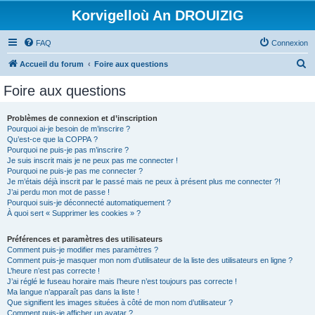
Korvigelloù An DROUIZIG
FAQ
Connexion
R
Accueil du forum
Foire aux questions
e
Foire aux questions
c
h
Problèmes de connexion et d’inscription
Pourquoi ai-je besoin de m’inscrire ?
e
Qu’est-ce que la COPPA ?
r
Pourquoi ne puis-je pas m’inscrire ?
Je suis inscrit mais je ne peux pas me connecter !
c
Pourquoi ne puis-je pas me connecter ?
Je m’étais déjà inscrit par le passé mais ne peux à présent plus me connecter ?!
h
J’ai perdu mon mot de passe !
e
Pourquoi suis-je déconnecté automatiquement ?
À quoi sert « Supprimer les cookies » ?
r
Préférences et paramètres des utilisateurs
Comment puis-je modifier mes paramètres ?
Comment puis-je masquer mon nom d’utilisateur de la liste des utilisateurs en ligne ?
L’heure n’est pas correcte !
J’ai réglé le fuseau horaire mais l’heure n’est toujours pas correcte !
Ma langue n’apparaît pas dans la liste !
Que signifient les images situées à côté de mon nom d’utilisateur ?
Comment puis-je afficher un avatar ?