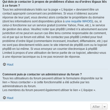
Qui dois-je contacter à propos de problèmes d’abus ou d’ordres légaux liés
à ce forum ?
Tous les administrateurs listés sur la page « L’équipe » devraient être un
contact approprié concernant ces problèmes. Si vous n’obtenez aucune
réponse de leur part, vous devriez alors contacter le propriétaire du domaine
(dont les informations sont disponibles grâce à
une requête WHOIS
), ou, si
celui-ci fonctionne sur un service gratuit (comme Yahoo, Free, etc.), le service
de gestion des abus. Veuillez noter que phpBB Limited n’a absolument aucune
juridiction et ne peut en aucun cas être tenu comme responsable de comment,
où et par qui ce forum est utilisé. Ne contactez pas phpBB Limited pour tout
problème d’ordre légal (commentaire incessant, insultant, diffamatoire, etc.) qui
ne sont pas directement reliés avec le site internet de phpBB.com ou le logiciel
phpBB en lui-même. Si vous envoyez un courrier électronique à phpBB
Limited à propos d’une utilisation de tierce partie de ce logiciel, attendez-vous
à une réponse laconique ou à ne pas recevoir de réponse.
Haut
Comment puis-je contacter un administrateur du forum ?
Tous les utilisateurs du forum peuvent utiliser le formulaire disponible sur le
lien « Nous contacter » si cette fonctionnalité a été activée par les
administrateurs du forum.
Les membres du forum peuvent également utiliser le lien « L’équipe ».
Haut
Aller