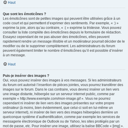
Haut
Que sont les émoticônes ?
Les émoticônes sont de petites images qui peuvent être utilisées grâce à un
code court et qui permettent d’exprimer des sentiments. Par exemple, « :) »
exprime la joie, alors qu’au contraire, « :( » exprime la tristesse. Vous pouvez
consulter la liste complète des émoticônes depuis le formulaire de rédaction.
Essayez cependant de ne pas abuser des émoticônes, elles peuvent
rapidement rendre un message illisible et un modérateur pourrait décider de le
modifier ou de le supprimer complètement. Les administrateurs du forum
peuvent également limiter le nombre d’émoticônes qu’il est possible d’insérer
à un message.
Haut
Puis-je insérer des images ?
Oui, vous pouvez insérer des images à vos messages. Si les administrateurs
du forum ont autorisé l’insertion de pièces jointes, vous pourrez transférer des
images sur le forum. Dans le cas contraire, vous devrez insérer un lien vers
une image distante, hébergée sur un serveur internet public, comme par
exemple « http://www.exemple.com/mon-image.gif ». Vous ne pourrez
cependant ni insérer de lien vers des images présentes sur votre propre
ordinateur (à moins, bien évidemment, que celui-ci soit en lui-même un
serveur internet), ni insérer de lien vers des images hébergées derrière un
quelconque système d’authentification, comme par exemple les services de
messagerie électronique de Outlook ou de Yahoo, les sites protégés par un
mot de passe, etc. Pour insérer une image, utilisez la balise BBCode « [img] ».