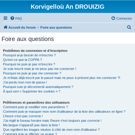
Korvigelloù An DROUIZIG
FAQ
Connexion
R
Accueil du forum
Foire aux questions
e
Foire aux questions
c
h
Problèmes de connexion et d’inscription
Pourquoi ai-je besoin de m’inscrire ?
e
Qu’est-ce que la COPPA ?
r
Pourquoi ne puis-je pas m’inscrire ?
Je suis inscrit mais je ne peux pas me connecter !
c
Pourquoi ne puis-je pas me connecter ?
Je m’étais déjà inscrit par le passé mais ne peux à présent plus me connecter ?!
h
J’ai perdu mon mot de passe !
e
Pourquoi suis-je déconnecté automatiquement ?
À quoi sert « Supprimer les cookies » ?
r
Préférences et paramètres des utilisateurs
Comment puis-je modifier mes paramètres ?
Comment puis-je masquer mon nom d’utilisateur de la liste des utilisateurs en ligne ?
L’heure n’est pas correcte !
J’ai réglé le fuseau horaire mais l’heure n’est toujours pas correcte !
Ma langue n’apparaît pas dans la liste !
Que signifient les images situées à côté de mon nom d’utilisateur ?
Comment puis-je afficher un avatar ?