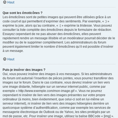
Haut
Que sont les émoticônes ?
Les émoticônes sont de petites images qui peuvent être utilisées grâce à un
code court et qui permettent d’exprimer des sentiments. Par exemple, « :) »
exprime la joie, alors qu’au contraire, « :( » exprime la tristesse. Vous pouvez
consulter la liste complète des émoticônes depuis le formulaire de rédaction.
Essayez cependant de ne pas abuser des émoticônes, elles peuvent
rapidement rendre un message illisible et un modérateur pourrait décider de le
modifier ou de le supprimer complètement. Les administrateurs du forum
peuvent également limiter le nombre d’émoticônes qu’il est possible d’insérer
à un message.
Haut
Puis-je insérer des images ?
Oui, vous pouvez insérer des images à vos messages. Si les administrateurs
du forum ont autorisé l’insertion de pièces jointes, vous pourrez transférer des
images sur le forum. Dans le cas contraire, vous devrez insérer un lien vers
une image distante, hébergée sur un serveur internet public, comme par
exemple « http://www.exemple.com/mon-image.gif ». Vous ne pourrez
cependant ni insérer de lien vers des images présentes sur votre propre
ordinateur (à moins, bien évidemment, que celui-ci soit en lui-même un
serveur internet), ni insérer de lien vers des images hébergées derrière un
quelconque système d’authentification, comme par exemple les services de
messagerie électronique de Outlook ou de Yahoo, les sites protégés par un
mot de passe, etc. Pour insérer une image, utilisez la balise BBCode « [img] ».