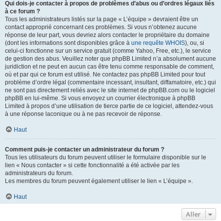
Qui dois-je contacter à propos de problèmes d’abus ou d’ordres légaux liés
à ce forum ?
Tous les administrateurs listés sur la page « L’équipe » devraient être un
contact approprié concernant ces problèmes. Si vous n’obtenez aucune
réponse de leur part, vous devriez alors contacter le propriétaire du domaine
(dont les informations sont disponibles grâce à
une requête WHOIS
), ou, si
celui-ci fonctionne sur un service gratuit (comme Yahoo, Free, etc.), le service
de gestion des abus. Veuillez noter que phpBB Limited n’a absolument aucune
juridiction et ne peut en aucun cas être tenu comme responsable de comment,
où et par qui ce forum est utilisé. Ne contactez pas phpBB Limited pour tout
problème d’ordre légal (commentaire incessant, insultant, diffamatoire, etc.) qui
ne sont pas directement reliés avec le site internet de phpBB.com ou le logiciel
phpBB en lui-même. Si vous envoyez un courrier électronique à phpBB
Limited à propos d’une utilisation de tierce partie de ce logiciel, attendez-vous
à une réponse laconique ou à ne pas recevoir de réponse.
Haut
Comment puis-je contacter un administrateur du forum ?
Tous les utilisateurs du forum peuvent utiliser le formulaire disponible sur le
lien « Nous contacter » si cette fonctionnalité a été activée par les
administrateurs du forum.
Les membres du forum peuvent également utiliser le lien « L’équipe ».
Haut
Aller