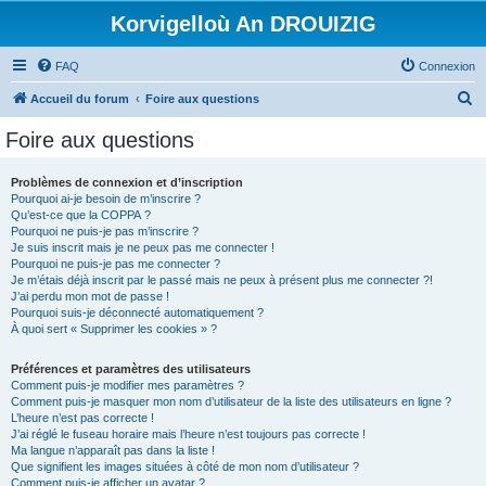
Korvigelloù An DROUIZIG
FAQ
Connexion
R
Accueil du forum
Foire aux questions
e
Foire aux questions
c
h
Problèmes de connexion et d’inscription
Pourquoi ai-je besoin de m’inscrire ?
e
Qu’est-ce que la COPPA ?
r
Pourquoi ne puis-je pas m’inscrire ?
Je suis inscrit mais je ne peux pas me connecter !
c
Pourquoi ne puis-je pas me connecter ?
Je m’étais déjà inscrit par le passé mais ne peux à présent plus me connecter ?!
h
J’ai perdu mon mot de passe !
e
Pourquoi suis-je déconnecté automatiquement ?
À quoi sert « Supprimer les cookies » ?
r
Préférences et paramètres des utilisateurs
Comment puis-je modifier mes paramètres ?
Comment puis-je masquer mon nom d’utilisateur de la liste des utilisateurs en ligne ?
L’heure n’est pas correcte !
J’ai réglé le fuseau horaire mais l’heure n’est toujours pas correcte !
Ma langue n’apparaît pas dans la liste !
Que signifient les images situées à côté de mon nom d’utilisateur ?
Comment puis-je afficher un avatar ?