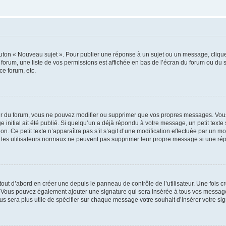
outon « Nouveau sujet ». Pour publier une réponse à un sujet ou un message, cliqu
 forum, une liste de vos permissions est affichée en bas de l’écran du forum ou du
ce forum, etc.
r du forum, vous ne pouvez modifier ou supprimer que vos propres messages. Vou
 initial ait été publié. Si quelqu’un a déjà répondu à votre message, un petit text
ion. Ce petit texte n’apparaîtra pas s’il s’agit d’une modification effectuée par un 
ue les utilisateurs normaux ne peuvent pas supprimer leur propre message si une ré
ut d’abord en créer une depuis le panneau de contrôle de l’utilisateur. Une fois c
ure. Vous pouvez également ajouter une signature qui sera insérée à tous vos mess
 vous sera plus utile de spécifier sur chaque message votre souhait d’insérer votre si