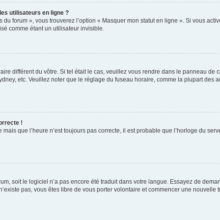
s utilisateurs en ligne ?
s du forum », vous trouverez l’option « Masquer mon statut en ligne ». Si vous activ
é comme étant un utilisateur invisible.
aire différent du vôtre. Si tel était le cas, veuillez vous rendre dans le panneau de co
ey, etc. Veuillez noter que le réglage du fuseau horaire, comme la plupart des autr
orrecte !
 mais que l’heure n’est toujours pas correcte, il est probable que l’horloge du serve
orum, soit le logiciel n’a pas encore été traduit dans votre langue. Essayez de deman
 n’existe pas, vous êtes libre de vous porter volontaire et commencer une nouvelle t