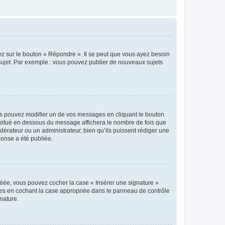
ez sur le bouton « Répondre ». Il se peut que vous ayez besoin
 sujet. Par exemple : vous pouvez publier de nouveaux sujets
s pouvez modifier un de vos messages en cliquant le bouton
e situé en dessous du message affichera le nombre de fois que
modérateur ou un administrateur, bien qu’ils puissent rédiger une
ponse a été publiée.
réée, vous pouvez cocher la case « Insérer une signature »
ages en cochant la case appropriée dans le panneau de contrôle
gnature.