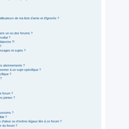
lisateurs de ma liste d’amis et d’ignorés ?
ans un ou des forums ?
sultat ?
blanche ?!
?
ssages et sujets ?
t les abonnements ?
onner à un sujet spécifique ?
ifique ?
 ?
ce forum ?
s jointes ?
cussions ?
ible ?
 d’abus ou d’ordres légaux liés à ce forum ?
r du forum ?