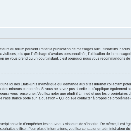
trateurs du forum peuvent limiter la publication de messages aux utilisateurs inscri
visiteurs, tels que l’affichage d’avatars personnalisés, l’utilisation de la messager
ription ne vous prend qu’un court instant, c’est pourquoi nous vous recommandons de l
t une loi des États-Unis d’Amérique qui demande aux sites internet collectant pot
 des mineurs concernés. Si vous ne savez pas si cette loi s’applique également au
 pourra vous renseigner. Veuillez noter que phpBB Limited et que les propriétaires
ue l’assistance porte sur la question « Qui dois-je contacter à propos de problèmes 
inscriptions afin d’empêcher les nouveaux visiteurs de s’inscrire. De même, il est é
s souhaitez utiliser. Pour plus d’informations, veuillez contacter un administrateur du