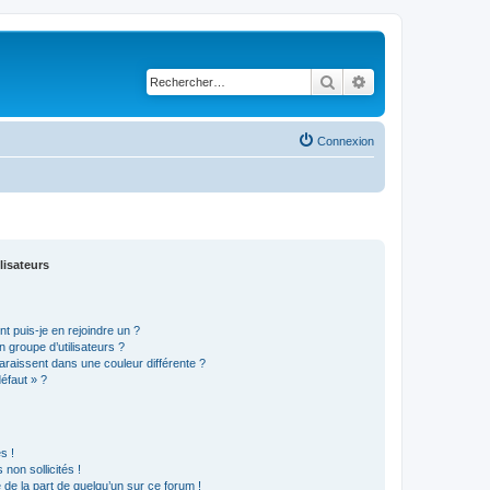
Rechercher
Recherche avancé
Connexion
lisateurs
t puis-je en rejoindre un ?
 groupe d’utilisateurs ?
araissent dans une couleur différente ?
défaut » ?
s !
non sollicités !
e de la part de quelqu’un sur ce forum !