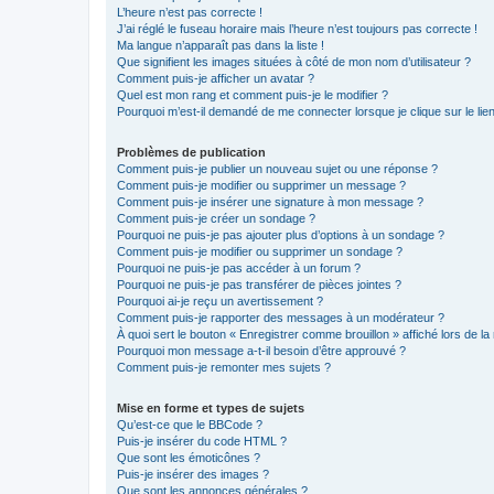
L’heure n’est pas correcte !
J’ai réglé le fuseau horaire mais l’heure n’est toujours pas correcte !
Ma langue n’apparaît pas dans la liste !
Que signifient les images situées à côté de mon nom d’utilisateur ?
Comment puis-je afficher un avatar ?
Quel est mon rang et comment puis-je le modifier ?
Pourquoi m’est-il demandé de me connecter lorsque je clique sur le lien 
Problèmes de publication
Comment puis-je publier un nouveau sujet ou une réponse ?
Comment puis-je modifier ou supprimer un message ?
Comment puis-je insérer une signature à mon message ?
Comment puis-je créer un sondage ?
Pourquoi ne puis-je pas ajouter plus d’options à un sondage ?
Comment puis-je modifier ou supprimer un sondage ?
Pourquoi ne puis-je pas accéder à un forum ?
Pourquoi ne puis-je pas transférer de pièces jointes ?
Pourquoi ai-je reçu un avertissement ?
Comment puis-je rapporter des messages à un modérateur ?
À quoi sert le bouton « Enregistrer comme brouillon » affiché lors de la 
Pourquoi mon message a-t-il besoin d’être approuvé ?
Comment puis-je remonter mes sujets ?
Mise en forme et types de sujets
Qu’est-ce que le BBCode ?
Puis-je insérer du code HTML ?
Que sont les émoticônes ?
Puis-je insérer des images ?
Que sont les annonces générales ?