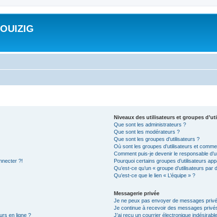
ROUIZIG
Niveaux des utilisateurs et groupes d’uti
Que sont les administrateurs ?
Que sont les modérateurs ?
Que sont les groupes d’utilisateurs ?
Où sont les groupes d’utilisateurs et commen
Comment puis-je devenir le responsable d’un
nnecter ?!
Pourquoi certains groupes d’utilisateurs app
Qu’est-ce qu’un « groupe d’utilisateurs par 
Qu’est-ce que le lien « L’équipe » ?
Messagerie privée
Je ne peux pas envoyer de messages privé
Je continue à recevoir des messages privés 
urs en ligne ?
J’ai reçu un courrier électronique indésirabl