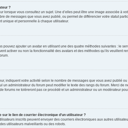
ateur ?
ur lorsque vous consultez un sujet. Une d’elles peut être une image associée à vo
mbre de messages que vous avez publié, ou permet de différencier votre statut parti
 unique et personnelle à chaque utilisateur.
ous pouvez ajouter un avatar en utilisant une des quatre méthodes suivantes : le serv
ent activer ou non la fonctionnalité des avatars et des méthodes qu’ils veuillent ren
forum.
ur, indiquent votre activité selon le nombre de messages que vous avez publié ou id
eul un administrateur du forum peut modifier le texte des rangs du forum. Merci de 
de forums ne toléreront pas ce procédé et un administrateur ou un modérateur pou
ur le lien de courrier électronique d’un utilisateur ?
s utilisateurs inscrits peuvent envoyer des courriers électroniques aux autres utili
es utilisateurs malveillants ou des robots.