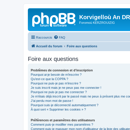
Korvigelloù An D
Foromoù KERZROUIZIG
Raccourcis
FAQ
Accueil du forum
Foire aux questions
Foire aux questions
Problèmes de connexion et d’inscription
Pourquoi ai-je besoin de m’inscrire ?
Qu’est-ce que la COPPA ?
Pourquoi ne puis-je pas m’inscrire ?
Je suis inscrit mais je ne peux pas me connecter !
Pourquoi ne puis-je pas me connecter ?
Je m’étais déjà inscrit par le passé mais ne peux à présent plus me co
J’ai perdu mon mot de passe !
Pourquoi suis-je déconnecté automatiquement ?
À quoi sert « Supprimer les cookies » ?
Préférences et paramètres des utilisateurs
Comment puis-je modifier mes paramètres ?
Comment puis-je masquer mon nom d’utilisateur de la liste des utilisate