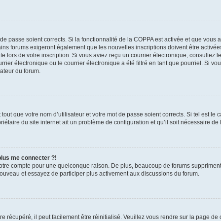
t de passe soient corrects. Si la fonctionnalité de la COPPA est activée et que vous 
ains forums exigeront également que les nouvelles inscriptions doivent être activée
te lors de votre inscription. Si vous aviez reçu un courrier électronique, consultez l
r électronique ou le courrier électronique a été filtré en tant que pourriel. Si vo
rateur du forum.
out que votre nom d’utilisateur et votre mot de passe soient corrects. Si tel est le
iétaire du site internet ait un problème de configuration et qu’il soit nécessaire de l
 plus me connecter ?!
votre compte pour une quelconque raison. De plus, beaucoup de forums suppriment pér
 nouveau et essayez de participer plus activement aux discussions du forum.
 récupéré, il peut facilement être réinitialisé. Veuillez vous rendre sur la page de