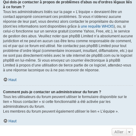
Qui dois-je contacter à propos de problèmes d’abus ou d’ordres légaux liés
à ce forum ?
Tous les administrateurs listés sur la page « L’équipe » devraient être un
contact approprié concernant ces problèmes. Si vous n’obtenez aucune
réponse de leur part, vous devriez alors contacter le propriétaire du domaine
(dont les informations sont disponibles grâce à
une requête WHOIS
), ou, si
celui-ci fonctionne sur un service gratuit (comme Yahoo, Free, etc.), le service
de gestion des abus. Veuillez noter que phpBB Limited n’a absolument aucune
juridiction et ne peut en aucun cas être tenu comme responsable de comment,
où et par qui ce forum est utilisé. Ne contactez pas phpBB Limited pour tout
problème d’ordre légal (commentaire incessant, insultant, diffamatoire, etc.) qui
ne sont pas directement reliés avec le site internet de phpBB.com ou le logiciel
phpBB en lui-même. Si vous envoyez un courrier électronique à phpBB
Limited à propos d’une utilisation de tierce partie de ce logiciel, attendez-vous
à une réponse laconique ou à ne pas recevoir de réponse.
Haut
Comment puis-je contacter un administrateur du forum ?
Tous les utilisateurs du forum peuvent utiliser le formulaire disponible sur le
lien « Nous contacter » si cette fonctionnalité a été activée par les
administrateurs du forum.
Les membres du forum peuvent également utiliser le lien « L’équipe ».
Haut
Aller