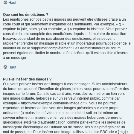
Haut
Que sont les émoticônes ?
Les émoticônes sont de petites images qui peuvent être utilisées grâce à un
code court et qui permettent d’exprimer des sentiments. Par exemple, « :) »
exprime la joie, alors qu’au contraire, « :( » exprime la tristesse. Vous pouvez
consulter la liste complète des émoticônes depuis le formulaire de rédaction.
Essayez cependant de ne pas abuser des émoticônes, elles peuvent
rapidement rendre un message illisible et un modérateur pourrait décider de le
modifier ou de le supprimer complètement. Les administrateurs du forum
peuvent également limiter le nombre d’émoticônes qu’il est possible d’insérer
à un message.
Haut
Puis-je insérer des images ?
Oui, vous pouvez insérer des images à vos messages. Si les administrateurs
du forum ont autorisé l’insertion de pièces jointes, vous pourrez transférer des
images sur le forum. Dans le cas contraire, vous devrez insérer un lien vers
une image distante, hébergée sur un serveur internet public, comme par
exemple « http://www.exemple.com/mon-image.gif ». Vous ne pourrez
cependant ni insérer de lien vers des images présentes sur votre propre
ordinateur (à moins, bien évidemment, que celui-ci soit en lui-même un
serveur internet), ni insérer de lien vers des images hébergées derrière un
quelconque système d’authentification, comme par exemple les services de
messagerie électronique de Outlook ou de Yahoo, les sites protégés par un
mot de passe, etc. Pour insérer une image, utilisez la balise BBCode « [img] ».