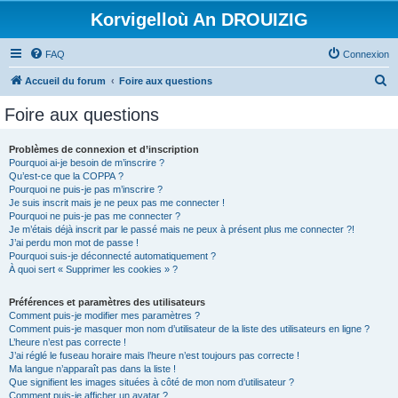
Korvigelloù An DROUIZIG
FAQ
Connexion
R
Accueil du forum
Foire aux questions
e
Foire aux questions
c
h
Problèmes de connexion et d’inscription
Pourquoi ai-je besoin de m’inscrire ?
e
Qu’est-ce que la COPPA ?
r
Pourquoi ne puis-je pas m’inscrire ?
Je suis inscrit mais je ne peux pas me connecter !
c
Pourquoi ne puis-je pas me connecter ?
Je m’étais déjà inscrit par le passé mais ne peux à présent plus me connecter ?!
h
J’ai perdu mon mot de passe !
e
Pourquoi suis-je déconnecté automatiquement ?
À quoi sert « Supprimer les cookies » ?
r
Préférences et paramètres des utilisateurs
Comment puis-je modifier mes paramètres ?
Comment puis-je masquer mon nom d’utilisateur de la liste des utilisateurs en ligne ?
L’heure n’est pas correcte !
J’ai réglé le fuseau horaire mais l’heure n’est toujours pas correcte !
Ma langue n’apparaît pas dans la liste !
Que signifient les images situées à côté de mon nom d’utilisateur ?
Comment puis-je afficher un avatar ?