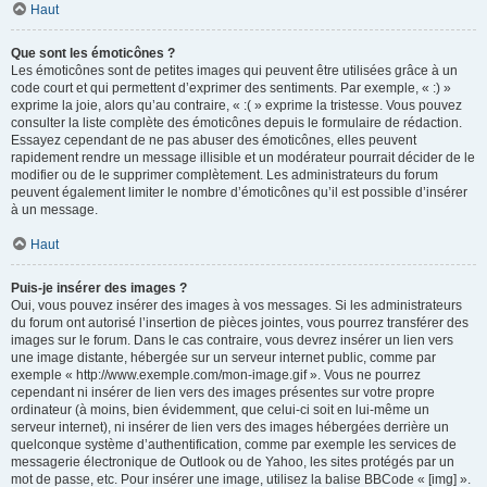
Haut
Que sont les émoticônes ?
Les émoticônes sont de petites images qui peuvent être utilisées grâce à un
code court et qui permettent d’exprimer des sentiments. Par exemple, « :) »
exprime la joie, alors qu’au contraire, « :( » exprime la tristesse. Vous pouvez
consulter la liste complète des émoticônes depuis le formulaire de rédaction.
Essayez cependant de ne pas abuser des émoticônes, elles peuvent
rapidement rendre un message illisible et un modérateur pourrait décider de le
modifier ou de le supprimer complètement. Les administrateurs du forum
peuvent également limiter le nombre d’émoticônes qu’il est possible d’insérer
à un message.
Haut
Puis-je insérer des images ?
Oui, vous pouvez insérer des images à vos messages. Si les administrateurs
du forum ont autorisé l’insertion de pièces jointes, vous pourrez transférer des
images sur le forum. Dans le cas contraire, vous devrez insérer un lien vers
une image distante, hébergée sur un serveur internet public, comme par
exemple « http://www.exemple.com/mon-image.gif ». Vous ne pourrez
cependant ni insérer de lien vers des images présentes sur votre propre
ordinateur (à moins, bien évidemment, que celui-ci soit en lui-même un
serveur internet), ni insérer de lien vers des images hébergées derrière un
quelconque système d’authentification, comme par exemple les services de
messagerie électronique de Outlook ou de Yahoo, les sites protégés par un
mot de passe, etc. Pour insérer une image, utilisez la balise BBCode « [img] ».