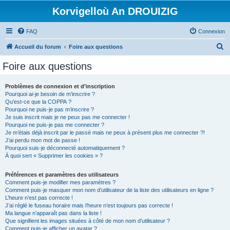
Korvigelloù An DROUIZIG
FAQ
Connexion
R
Accueil du forum
Foire aux questions
e
Foire aux questions
c
h
Problèmes de connexion et d’inscription
Pourquoi ai-je besoin de m’inscrire ?
e
Qu’est-ce que la COPPA ?
r
Pourquoi ne puis-je pas m’inscrire ?
Je suis inscrit mais je ne peux pas me connecter !
c
Pourquoi ne puis-je pas me connecter ?
Je m’étais déjà inscrit par le passé mais ne peux à présent plus me connecter ?!
h
J’ai perdu mon mot de passe !
e
Pourquoi suis-je déconnecté automatiquement ?
À quoi sert « Supprimer les cookies » ?
r
Préférences et paramètres des utilisateurs
Comment puis-je modifier mes paramètres ?
Comment puis-je masquer mon nom d’utilisateur de la liste des utilisateurs en ligne ?
L’heure n’est pas correcte !
J’ai réglé le fuseau horaire mais l’heure n’est toujours pas correcte !
Ma langue n’apparaît pas dans la liste !
Que signifient les images situées à côté de mon nom d’utilisateur ?
Comment puis-je afficher un avatar ?