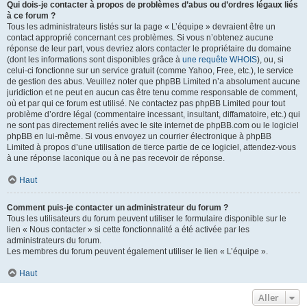
Qui dois-je contacter à propos de problèmes d’abus ou d’ordres légaux liés
à ce forum ?
Tous les administrateurs listés sur la page « L’équipe » devraient être un
contact approprié concernant ces problèmes. Si vous n’obtenez aucune
réponse de leur part, vous devriez alors contacter le propriétaire du domaine
(dont les informations sont disponibles grâce à
une requête WHOIS
), ou, si
celui-ci fonctionne sur un service gratuit (comme Yahoo, Free, etc.), le service
de gestion des abus. Veuillez noter que phpBB Limited n’a absolument aucune
juridiction et ne peut en aucun cas être tenu comme responsable de comment,
où et par qui ce forum est utilisé. Ne contactez pas phpBB Limited pour tout
problème d’ordre légal (commentaire incessant, insultant, diffamatoire, etc.) qui
ne sont pas directement reliés avec le site internet de phpBB.com ou le logiciel
phpBB en lui-même. Si vous envoyez un courrier électronique à phpBB
Limited à propos d’une utilisation de tierce partie de ce logiciel, attendez-vous
à une réponse laconique ou à ne pas recevoir de réponse.
Haut
Comment puis-je contacter un administrateur du forum ?
Tous les utilisateurs du forum peuvent utiliser le formulaire disponible sur le
lien « Nous contacter » si cette fonctionnalité a été activée par les
administrateurs du forum.
Les membres du forum peuvent également utiliser le lien « L’équipe ».
Haut
Aller