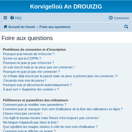
Korvigelloù An DROUIZIG
FAQ
Connexion
R
Accueil du forum
Foire aux questions
e
Foire aux questions
c
h
Problèmes de connexion et d’inscription
Pourquoi ai-je besoin de m’inscrire ?
e
Qu’est-ce que la COPPA ?
r
Pourquoi ne puis-je pas m’inscrire ?
Je suis inscrit mais je ne peux pas me connecter !
c
Pourquoi ne puis-je pas me connecter ?
Je m’étais déjà inscrit par le passé mais ne peux à présent plus me connecter ?!
h
J’ai perdu mon mot de passe !
e
Pourquoi suis-je déconnecté automatiquement ?
À quoi sert « Supprimer les cookies » ?
r
Préférences et paramètres des utilisateurs
Comment puis-je modifier mes paramètres ?
Comment puis-je masquer mon nom d’utilisateur de la liste des utilisateurs en ligne ?
L’heure n’est pas correcte !
J’ai réglé le fuseau horaire mais l’heure n’est toujours pas correcte !
Ma langue n’apparaît pas dans la liste !
Que signifient les images situées à côté de mon nom d’utilisateur ?
Comment puis-je afficher un avatar ?