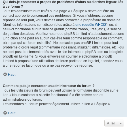
Qui dois-je contacter à propos de problèmes d’abus ou d’ordres légaux liés
à ce forum ?
Tous les administrateurs listés sur la page « L’équipe » devraient être un
contact approprié concernant ces problèmes. Si vous n’obtenez aucune
réponse de leur part, vous devriez alors contacter le propriétaire du domaine
(dont les informations sont disponibles grâce à
une requête WHOIS
), ou, si
celui-ci fonctionne sur un service gratuit (comme Yahoo, Free, etc.), le service
de gestion des abus. Veuillez noter que phpBB Limited n’a absolument aucune
juridiction et ne peut en aucun cas être tenu comme responsable de comment,
où et par qui ce forum est utilisé. Ne contactez pas phpBB Limited pour tout
problème d’ordre légal (commentaire incessant, insultant, diffamatoire, etc.) qui
ne sont pas directement reliés avec le site internet de phpBB.com ou le logiciel
phpBB en lui-même. Si vous envoyez un courrier électronique à phpBB
Limited à propos d’une utilisation de tierce partie de ce logiciel, attendez-vous
à une réponse laconique ou à ne pas recevoir de réponse.
Haut
Comment puis-je contacter un administrateur du forum ?
Tous les utilisateurs du forum peuvent utiliser le formulaire disponible sur le
lien « Nous contacter » si cette fonctionnalité a été activée par les
administrateurs du forum.
Les membres du forum peuvent également utiliser le lien « L’équipe ».
Haut
Aller