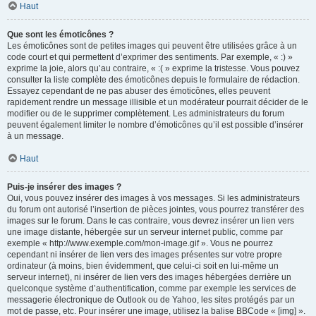
Haut
Que sont les émoticônes ?
Les émoticônes sont de petites images qui peuvent être utilisées grâce à un
code court et qui permettent d’exprimer des sentiments. Par exemple, « :) »
exprime la joie, alors qu’au contraire, « :( » exprime la tristesse. Vous pouvez
consulter la liste complète des émoticônes depuis le formulaire de rédaction.
Essayez cependant de ne pas abuser des émoticônes, elles peuvent
rapidement rendre un message illisible et un modérateur pourrait décider de le
modifier ou de le supprimer complètement. Les administrateurs du forum
peuvent également limiter le nombre d’émoticônes qu’il est possible d’insérer
à un message.
Haut
Puis-je insérer des images ?
Oui, vous pouvez insérer des images à vos messages. Si les administrateurs
du forum ont autorisé l’insertion de pièces jointes, vous pourrez transférer des
images sur le forum. Dans le cas contraire, vous devrez insérer un lien vers
une image distante, hébergée sur un serveur internet public, comme par
exemple « http://www.exemple.com/mon-image.gif ». Vous ne pourrez
cependant ni insérer de lien vers des images présentes sur votre propre
ordinateur (à moins, bien évidemment, que celui-ci soit en lui-même un
serveur internet), ni insérer de lien vers des images hébergées derrière un
quelconque système d’authentification, comme par exemple les services de
messagerie électronique de Outlook ou de Yahoo, les sites protégés par un
mot de passe, etc. Pour insérer une image, utilisez la balise BBCode « [img] ».