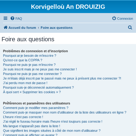
Korvigelloù An DROUIZIG
FAQ
Connexion
R
Accueil du forum
Foire aux questions
e
Foire aux questions
c
h
Problèmes de connexion et d’inscription
Pourquoi ai-je besoin de m’inscrire ?
e
Qu’est-ce que la COPPA ?
r
Pourquoi ne puis-je pas m’inscrire ?
Je suis inscrit mais je ne peux pas me connecter !
c
Pourquoi ne puis-je pas me connecter ?
Je m’étais déjà inscrit par le passé mais ne peux à présent plus me connecter ?!
h
J’ai perdu mon mot de passe !
e
Pourquoi suis-je déconnecté automatiquement ?
À quoi sert « Supprimer les cookies » ?
r
Préférences et paramètres des utilisateurs
Comment puis-je modifier mes paramètres ?
Comment puis-je masquer mon nom d’utilisateur de la liste des utilisateurs en ligne ?
L’heure n’est pas correcte !
J’ai réglé le fuseau horaire mais l’heure n’est toujours pas correcte !
Ma langue n’apparaît pas dans la liste !
Que signifient les images situées à côté de mon nom d’utilisateur ?
Comment puis-je afficher un avatar ?