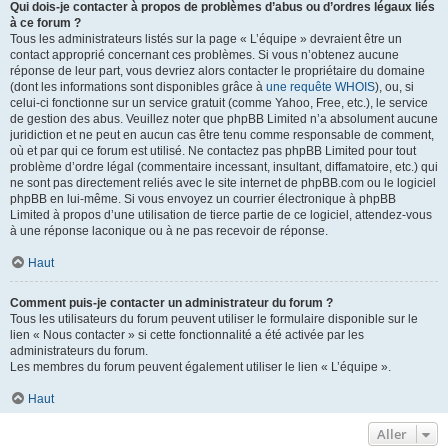
Qui dois-je contacter à propos de problèmes d’abus ou d’ordres légaux liés
à ce forum ?
Tous les administrateurs listés sur la page « L’équipe » devraient être un
contact approprié concernant ces problèmes. Si vous n’obtenez aucune
réponse de leur part, vous devriez alors contacter le propriétaire du domaine
(dont les informations sont disponibles grâce à
une requête WHOIS
), ou, si
celui-ci fonctionne sur un service gratuit (comme Yahoo, Free, etc.), le service
de gestion des abus. Veuillez noter que phpBB Limited n’a absolument aucune
juridiction et ne peut en aucun cas être tenu comme responsable de comment,
où et par qui ce forum est utilisé. Ne contactez pas phpBB Limited pour tout
problème d’ordre légal (commentaire incessant, insultant, diffamatoire, etc.) qui
ne sont pas directement reliés avec le site internet de phpBB.com ou le logiciel
phpBB en lui-même. Si vous envoyez un courrier électronique à phpBB
Limited à propos d’une utilisation de tierce partie de ce logiciel, attendez-vous
à une réponse laconique ou à ne pas recevoir de réponse.
Haut
Comment puis-je contacter un administrateur du forum ?
Tous les utilisateurs du forum peuvent utiliser le formulaire disponible sur le
lien « Nous contacter » si cette fonctionnalité a été activée par les
administrateurs du forum.
Les membres du forum peuvent également utiliser le lien « L’équipe ».
Haut
Aller