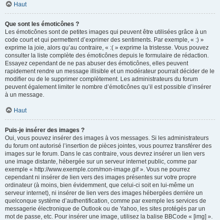
Haut
Que sont les émoticônes ?
Les émoticônes sont de petites images qui peuvent être utilisées grâce à un
code court et qui permettent d’exprimer des sentiments. Par exemple, « :) »
exprime la joie, alors qu’au contraire, « :( » exprime la tristesse. Vous pouvez
consulter la liste complète des émoticônes depuis le formulaire de rédaction.
Essayez cependant de ne pas abuser des émoticônes, elles peuvent
rapidement rendre un message illisible et un modérateur pourrait décider de le
modifier ou de le supprimer complètement. Les administrateurs du forum
peuvent également limiter le nombre d’émoticônes qu’il est possible d’insérer
à un message.
Haut
Puis-je insérer des images ?
Oui, vous pouvez insérer des images à vos messages. Si les administrateurs
du forum ont autorisé l’insertion de pièces jointes, vous pourrez transférer des
images sur le forum. Dans le cas contraire, vous devrez insérer un lien vers
une image distante, hébergée sur un serveur internet public, comme par
exemple « http://www.exemple.com/mon-image.gif ». Vous ne pourrez
cependant ni insérer de lien vers des images présentes sur votre propre
ordinateur (à moins, bien évidemment, que celui-ci soit en lui-même un
serveur internet), ni insérer de lien vers des images hébergées derrière un
quelconque système d’authentification, comme par exemple les services de
messagerie électronique de Outlook ou de Yahoo, les sites protégés par un
mot de passe, etc. Pour insérer une image, utilisez la balise BBCode « [img] ».