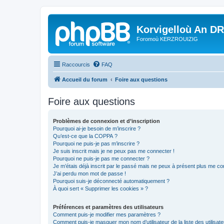
Korvigelloù An D
Foromoù KERZROUIZIG
Raccourcis
FAQ
Accueil du forum
Foire aux questions
Foire aux questions
Problèmes de connexion et d’inscription
Pourquoi ai-je besoin de m’inscrire ?
Qu’est-ce que la COPPA ?
Pourquoi ne puis-je pas m’inscrire ?
Je suis inscrit mais je ne peux pas me connecter !
Pourquoi ne puis-je pas me connecter ?
Je m’étais déjà inscrit par le passé mais ne peux à présent plus me co
J’ai perdu mon mot de passe !
Pourquoi suis-je déconnecté automatiquement ?
À quoi sert « Supprimer les cookies » ?
Préférences et paramètres des utilisateurs
Comment puis-je modifier mes paramètres ?
Comment puis-je masquer mon nom d’utilisateur de la liste des utilisate