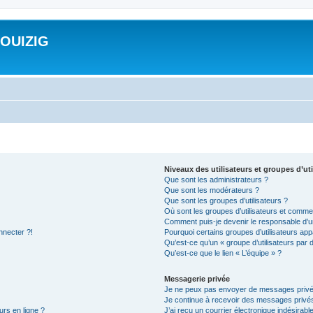
ROUIZIG
Niveaux des utilisateurs et groupes d’uti
Que sont les administrateurs ?
Que sont les modérateurs ?
Que sont les groupes d’utilisateurs ?
Où sont les groupes d’utilisateurs et commen
Comment puis-je devenir le responsable d’un
nnecter ?!
Pourquoi certains groupes d’utilisateurs app
Qu’est-ce qu’un « groupe d’utilisateurs par 
Qu’est-ce que le lien « L’équipe » ?
Messagerie privée
Je ne peux pas envoyer de messages privé
Je continue à recevoir des messages privés 
urs en ligne ?
J’ai reçu un courrier électronique indésirabl