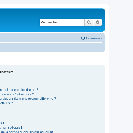
Rechercher
Recherche avancé
Connexion
lisateurs
t puis-je en rejoindre un ?
 groupe d’utilisateurs ?
araissent dans une couleur différente ?
défaut » ?
s !
non sollicités !
e de la part de quelqu’un sur ce forum !