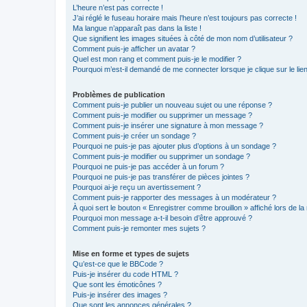
L’heure n’est pas correcte !
J’ai réglé le fuseau horaire mais l’heure n’est toujours pas correcte !
Ma langue n’apparaît pas dans la liste !
Que signifient les images situées à côté de mon nom d’utilisateur ?
Comment puis-je afficher un avatar ?
Quel est mon rang et comment puis-je le modifier ?
Pourquoi m’est-il demandé de me connecter lorsque je clique sur le lien 
Problèmes de publication
Comment puis-je publier un nouveau sujet ou une réponse ?
Comment puis-je modifier ou supprimer un message ?
Comment puis-je insérer une signature à mon message ?
Comment puis-je créer un sondage ?
Pourquoi ne puis-je pas ajouter plus d’options à un sondage ?
Comment puis-je modifier ou supprimer un sondage ?
Pourquoi ne puis-je pas accéder à un forum ?
Pourquoi ne puis-je pas transférer de pièces jointes ?
Pourquoi ai-je reçu un avertissement ?
Comment puis-je rapporter des messages à un modérateur ?
À quoi sert le bouton « Enregistrer comme brouillon » affiché lors de la 
Pourquoi mon message a-t-il besoin d’être approuvé ?
Comment puis-je remonter mes sujets ?
Mise en forme et types de sujets
Qu’est-ce que le BBCode ?
Puis-je insérer du code HTML ?
Que sont les émoticônes ?
Puis-je insérer des images ?
Que sont les annonces générales ?