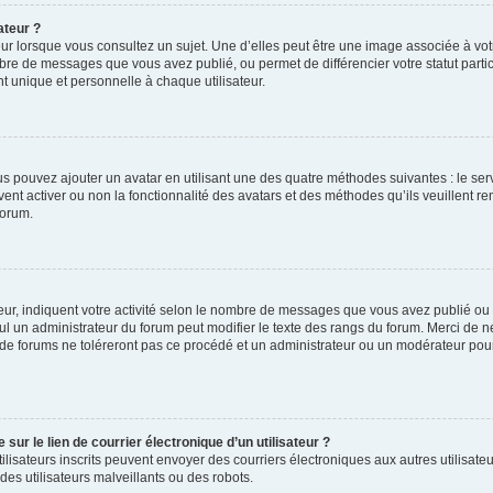
ateur ?
ur lorsque vous consultez un sujet. Une d’elles peut être une image associée à vo
mbre de messages que vous avez publié, ou permet de différencier votre statut parti
 unique et personnelle à chaque utilisateur.
ous pouvez ajouter un avatar en utilisant une des quatre méthodes suivantes : le serv
ent activer ou non la fonctionnalité des avatars et des méthodes qu’ils veuillent ren
forum.
ur, indiquent votre activité selon le nombre de messages que vous avez publié ou id
eul un administrateur du forum peut modifier le texte des rangs du forum. Merci de 
de forums ne toléreront pas ce procédé et un administrateur ou un modérateur pou
ur le lien de courrier électronique d’un utilisateur ?
s utilisateurs inscrits peuvent envoyer des courriers électroniques aux autres utili
es utilisateurs malveillants ou des robots.