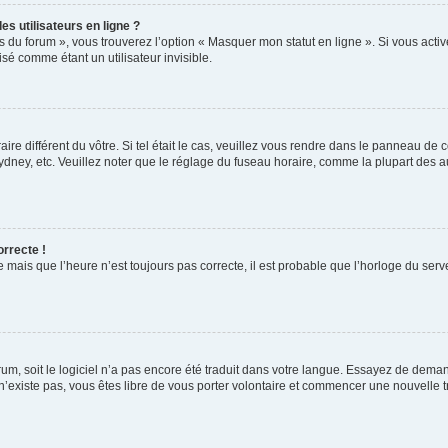
s utilisateurs en ligne ?
s du forum », vous trouverez l’option « Masquer mon statut en ligne ». Si vous activ
é comme étant un utilisateur invisible.
aire différent du vôtre. Si tel était le cas, veuillez vous rendre dans le panneau de co
ey, etc. Veuillez noter que le réglage du fuseau horaire, comme la plupart des autr
orrecte !
 mais que l’heure n’est toujours pas correcte, il est probable que l’horloge du serve
orum, soit le logiciel n’a pas encore été traduit dans votre langue. Essayez de deman
 n’existe pas, vous êtes libre de vous porter volontaire et commencer une nouvelle t