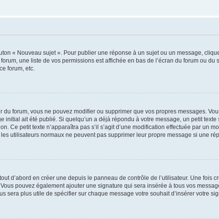
outon « Nouveau sujet ». Pour publier une réponse à un sujet ou un message, cliqu
 forum, une liste de vos permissions est affichée en bas de l’écran du forum ou du
ce forum, etc.
r du forum, vous ne pouvez modifier ou supprimer que vos propres messages. Vou
 initial ait été publié. Si quelqu’un a déjà répondu à votre message, un petit text
ion. Ce petit texte n’apparaîtra pas s’il s’agit d’une modification effectuée par un 
ue les utilisateurs normaux ne peuvent pas supprimer leur propre message si une ré
ut d’abord en créer une depuis le panneau de contrôle de l’utilisateur. Une fois c
ure. Vous pouvez également ajouter une signature qui sera insérée à tous vos mess
 vous sera plus utile de spécifier sur chaque message votre souhait d’insérer votre si