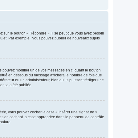
ez sur le bouton « Répondre ». Il se peut que vous ayez besoin
 sujet. Par exemple : vous pouvez publier de nouveaux sujets
s pouvez modifier un de vos messages en cliquant le bouton
e situé en dessous du message affichera le nombre de fois que
modérateur ou un administrateur, bien qu’ils puissent rédiger une
ponse a été publiée.
réée, vous pouvez cocher la case « Insérer une signature »
ages en cochant la case appropriée dans le panneau de contrôle
gnature.