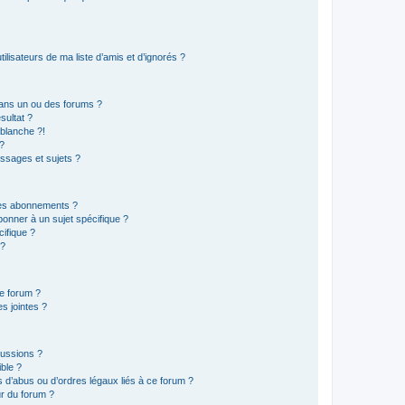
lisateurs de ma liste d’amis et d’ignorés ?
ans un ou des forums ?
sultat ?
blanche ?!
?
ssages et sujets ?
t les abonnements ?
onner à un sujet spécifique ?
ifique ?
 ?
ce forum ?
s jointes ?
cussions ?
ible ?
 d’abus ou d’ordres légaux liés à ce forum ?
r du forum ?