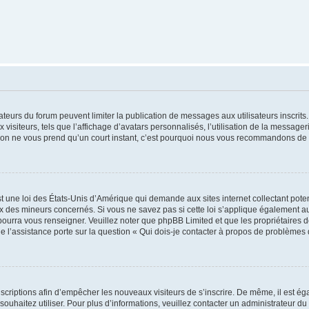
trateurs du forum peuvent limiter la publication de messages aux utilisateurs inscri
visiteurs, tels que l’affichage d’avatars personnalisés, l’utilisation de la messager
ription ne vous prend qu’un court instant, c’est pourquoi nous vous recommandons de l
t une loi des États-Unis d’Amérique qui demande aux sites internet collectant pot
 des mineurs concernés. Si vous ne savez pas si cette loi s’applique également au
 pourra vous renseigner. Veuillez noter que phpBB Limited et que les propriétaires
ue l’assistance porte sur la question « Qui dois-je contacter à propos de problèmes 
inscriptions afin d’empêcher les nouveaux visiteurs de s’inscrire. De même, il est é
s souhaitez utiliser. Pour plus d’informations, veuillez contacter un administrateur du