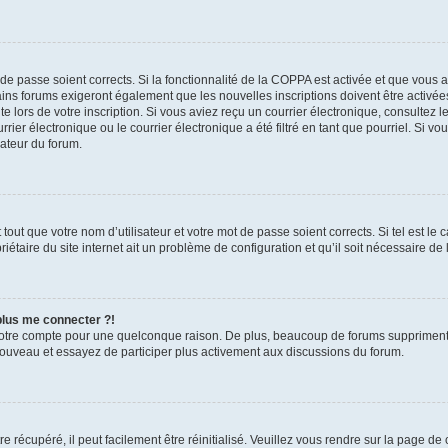
t de passe soient corrects. Si la fonctionnalité de la COPPA est activée et que vous 
ains forums exigeront également que les nouvelles inscriptions doivent être activée
te lors de votre inscription. Si vous aviez reçu un courrier électronique, consultez l
r électronique ou le courrier électronique a été filtré en tant que pourriel. Si vo
rateur du forum.
out que votre nom d’utilisateur et votre mot de passe soient corrects. Si tel est le
iétaire du site internet ait un problème de configuration et qu’il soit nécessaire de l
 plus me connecter ?!
votre compte pour une quelconque raison. De plus, beaucoup de forums suppriment pér
 nouveau et essayez de participer plus activement aux discussions du forum.
 récupéré, il peut facilement être réinitialisé. Veuillez vous rendre sur la page de