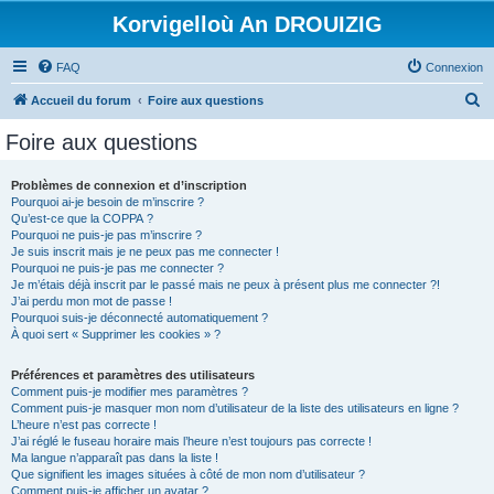
Korvigelloù An DROUIZIG
FAQ
Connexion
R
Accueil du forum
Foire aux questions
e
Foire aux questions
c
h
Problèmes de connexion et d’inscription
Pourquoi ai-je besoin de m’inscrire ?
e
Qu’est-ce que la COPPA ?
r
Pourquoi ne puis-je pas m’inscrire ?
Je suis inscrit mais je ne peux pas me connecter !
c
Pourquoi ne puis-je pas me connecter ?
Je m’étais déjà inscrit par le passé mais ne peux à présent plus me connecter ?!
h
J’ai perdu mon mot de passe !
e
Pourquoi suis-je déconnecté automatiquement ?
À quoi sert « Supprimer les cookies » ?
r
Préférences et paramètres des utilisateurs
Comment puis-je modifier mes paramètres ?
Comment puis-je masquer mon nom d’utilisateur de la liste des utilisateurs en ligne ?
L’heure n’est pas correcte !
J’ai réglé le fuseau horaire mais l’heure n’est toujours pas correcte !
Ma langue n’apparaît pas dans la liste !
Que signifient les images situées à côté de mon nom d’utilisateur ?
Comment puis-je afficher un avatar ?