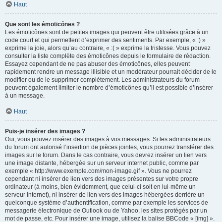
Haut
Que sont les émoticônes ?
Les émoticônes sont de petites images qui peuvent être utilisées grâce à un
code court et qui permettent d’exprimer des sentiments. Par exemple, « :) »
exprime la joie, alors qu’au contraire, « :( » exprime la tristesse. Vous pouvez
consulter la liste complète des émoticônes depuis le formulaire de rédaction.
Essayez cependant de ne pas abuser des émoticônes, elles peuvent
rapidement rendre un message illisible et un modérateur pourrait décider de le
modifier ou de le supprimer complètement. Les administrateurs du forum
peuvent également limiter le nombre d’émoticônes qu’il est possible d’insérer
à un message.
Haut
Puis-je insérer des images ?
Oui, vous pouvez insérer des images à vos messages. Si les administrateurs
du forum ont autorisé l’insertion de pièces jointes, vous pourrez transférer des
images sur le forum. Dans le cas contraire, vous devrez insérer un lien vers
une image distante, hébergée sur un serveur internet public, comme par
exemple « http://www.exemple.com/mon-image.gif ». Vous ne pourrez
cependant ni insérer de lien vers des images présentes sur votre propre
ordinateur (à moins, bien évidemment, que celui-ci soit en lui-même un
serveur internet), ni insérer de lien vers des images hébergées derrière un
quelconque système d’authentification, comme par exemple les services de
messagerie électronique de Outlook ou de Yahoo, les sites protégés par un
mot de passe, etc. Pour insérer une image, utilisez la balise BBCode « [img] ».