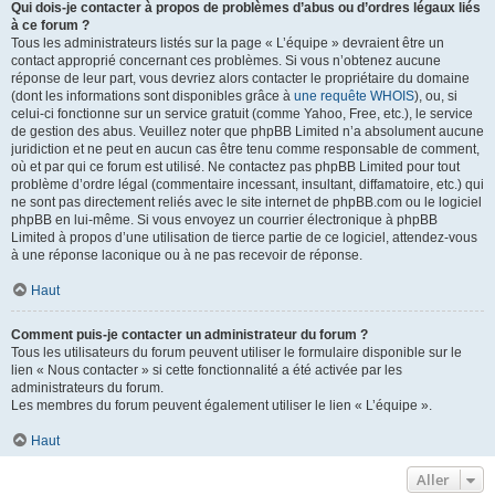
Qui dois-je contacter à propos de problèmes d’abus ou d’ordres légaux liés
à ce forum ?
Tous les administrateurs listés sur la page « L’équipe » devraient être un
contact approprié concernant ces problèmes. Si vous n’obtenez aucune
réponse de leur part, vous devriez alors contacter le propriétaire du domaine
(dont les informations sont disponibles grâce à
une requête WHOIS
), ou, si
celui-ci fonctionne sur un service gratuit (comme Yahoo, Free, etc.), le service
de gestion des abus. Veuillez noter que phpBB Limited n’a absolument aucune
juridiction et ne peut en aucun cas être tenu comme responsable de comment,
où et par qui ce forum est utilisé. Ne contactez pas phpBB Limited pour tout
problème d’ordre légal (commentaire incessant, insultant, diffamatoire, etc.) qui
ne sont pas directement reliés avec le site internet de phpBB.com ou le logiciel
phpBB en lui-même. Si vous envoyez un courrier électronique à phpBB
Limited à propos d’une utilisation de tierce partie de ce logiciel, attendez-vous
à une réponse laconique ou à ne pas recevoir de réponse.
Haut
Comment puis-je contacter un administrateur du forum ?
Tous les utilisateurs du forum peuvent utiliser le formulaire disponible sur le
lien « Nous contacter » si cette fonctionnalité a été activée par les
administrateurs du forum.
Les membres du forum peuvent également utiliser le lien « L’équipe ».
Haut
Aller