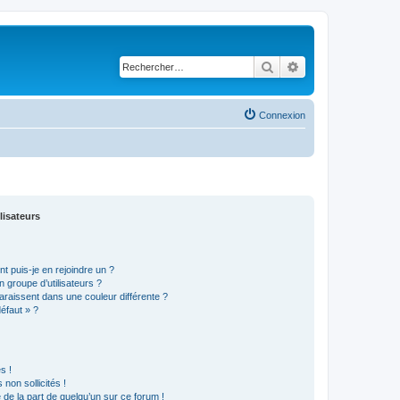
Rechercher
Recherche avancé
Connexion
lisateurs
t puis-je en rejoindre un ?
 groupe d’utilisateurs ?
araissent dans une couleur différente ?
défaut » ?
s !
non sollicités !
e de la part de quelqu’un sur ce forum !