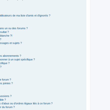
lisateurs de ma liste d’amis et d’ignorés ?
ans un ou des forums ?
sultat ?
blanche ?!
?
ssages et sujets ?
t les abonnements ?
onner à un sujet spécifique ?
ifique ?
 ?
ce forum ?
s jointes ?
cussions ?
ible ?
 d’abus ou d’ordres légaux liés à ce forum ?
r du forum ?