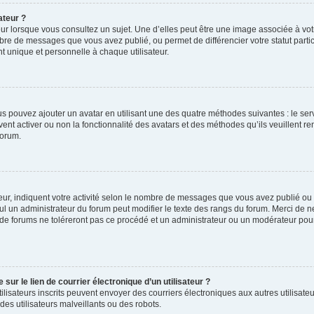
ateur ?
ur lorsque vous consultez un sujet. Une d’elles peut être une image associée à vo
mbre de messages que vous avez publié, ou permet de différencier votre statut parti
 unique et personnelle à chaque utilisateur.
ous pouvez ajouter un avatar en utilisant une des quatre méthodes suivantes : le serv
ent activer ou non la fonctionnalité des avatars et des méthodes qu’ils veuillent ren
forum.
ur, indiquent votre activité selon le nombre de messages que vous avez publié ou id
eul un administrateur du forum peut modifier le texte des rangs du forum. Merci de 
de forums ne toléreront pas ce procédé et un administrateur ou un modérateur pou
ur le lien de courrier électronique d’un utilisateur ?
s utilisateurs inscrits peuvent envoyer des courriers électroniques aux autres utili
es utilisateurs malveillants ou des robots.