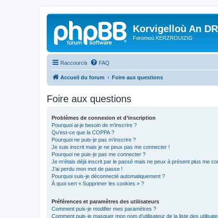
Korvigelloù An D
Foromoù KERZROUIZIG
Raccourcis
FAQ
Accueil du forum
Foire aux questions
Foire aux questions
Problèmes de connexion et d’inscription
Pourquoi ai-je besoin de m’inscrire ?
Qu’est-ce que la COPPA ?
Pourquoi ne puis-je pas m’inscrire ?
Je suis inscrit mais je ne peux pas me connecter !
Pourquoi ne puis-je pas me connecter ?
Je m’étais déjà inscrit par le passé mais ne peux à présent plus me co
J’ai perdu mon mot de passe !
Pourquoi suis-je déconnecté automatiquement ?
À quoi sert « Supprimer les cookies » ?
Préférences et paramètres des utilisateurs
Comment puis-je modifier mes paramètres ?
Comment puis-je masquer mon nom d’utilisateur de la liste des utilisate