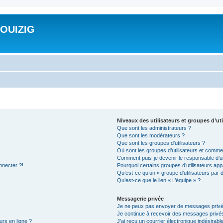
ROUIZIG
Niveaux des utilisateurs et groupes d’uti
Que sont les administrateurs ?
Que sont les modérateurs ?
Que sont les groupes d’utilisateurs ?
Où sont les groupes d’utilisateurs et commen
Comment puis-je devenir le responsable d’un
nnecter ?!
Pourquoi certains groupes d’utilisateurs app
Qu’est-ce qu’un « groupe d’utilisateurs par 
Qu’est-ce que le lien « L’équipe » ?
Messagerie privée
Je ne peux pas envoyer de messages privé
Je continue à recevoir des messages privés 
urs en ligne ?
J’ai reçu un courrier électronique indésirabl