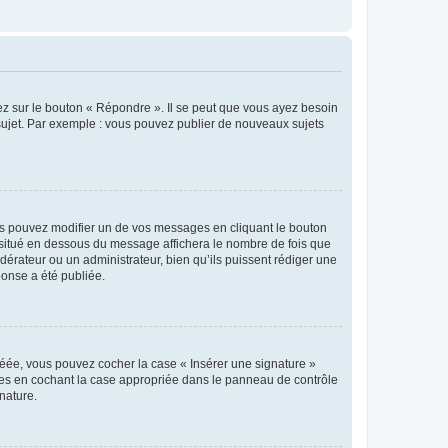
ez sur le bouton « Répondre ». Il se peut que vous ayez besoin
 sujet. Par exemple : vous pouvez publier de nouveaux sujets
s pouvez modifier un de vos messages en cliquant le bouton
e situé en dessous du message affichera le nombre de fois que
modérateur ou un administrateur, bien qu’ils puissent rédiger une
ponse a été publiée.
réée, vous pouvez cocher la case « Insérer une signature »
ages en cochant la case appropriée dans le panneau de contrôle
gnature.