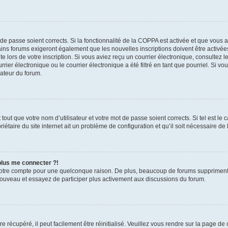
t de passe soient corrects. Si la fonctionnalité de la COPPA est activée et que vous 
ains forums exigeront également que les nouvelles inscriptions doivent être activée
te lors de votre inscription. Si vous aviez reçu un courrier électronique, consultez l
r électronique ou le courrier électronique a été filtré en tant que pourriel. Si vo
rateur du forum.
out que votre nom d’utilisateur et votre mot de passe soient corrects. Si tel est le
iétaire du site internet ait un problème de configuration et qu’il soit nécessaire de l
 plus me connecter ?!
votre compte pour une quelconque raison. De plus, beaucoup de forums suppriment pér
 nouveau et essayez de participer plus activement aux discussions du forum.
 récupéré, il peut facilement être réinitialisé. Veuillez vous rendre sur la page de