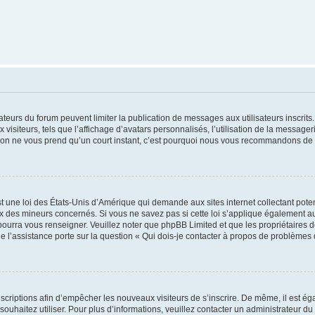
trateurs du forum peuvent limiter la publication de messages aux utilisateurs inscri
visiteurs, tels que l’affichage d’avatars personnalisés, l’utilisation de la messager
ription ne vous prend qu’un court instant, c’est pourquoi nous vous recommandons de l
t une loi des États-Unis d’Amérique qui demande aux sites internet collectant pot
 des mineurs concernés. Si vous ne savez pas si cette loi s’applique également au
 pourra vous renseigner. Veuillez noter que phpBB Limited et que les propriétaires
ue l’assistance porte sur la question « Qui dois-je contacter à propos de problèmes 
inscriptions afin d’empêcher les nouveaux visiteurs de s’inscrire. De même, il est é
s souhaitez utiliser. Pour plus d’informations, veuillez contacter un administrateur du