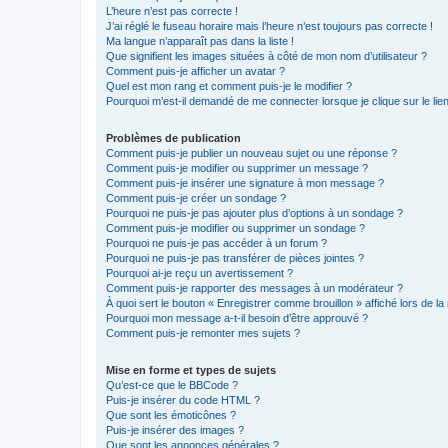
L’heure n’est pas correcte !
J’ai réglé le fuseau horaire mais l’heure n’est toujours pas correcte !
Ma langue n’apparaît pas dans la liste !
Que signifient les images situées à côté de mon nom d’utilisateur ?
Comment puis-je afficher un avatar ?
Quel est mon rang et comment puis-je le modifier ?
Pourquoi m’est-il demandé de me connecter lorsque je clique sur le lien 
Problèmes de publication
Comment puis-je publier un nouveau sujet ou une réponse ?
Comment puis-je modifier ou supprimer un message ?
Comment puis-je insérer une signature à mon message ?
Comment puis-je créer un sondage ?
Pourquoi ne puis-je pas ajouter plus d’options à un sondage ?
Comment puis-je modifier ou supprimer un sondage ?
Pourquoi ne puis-je pas accéder à un forum ?
Pourquoi ne puis-je pas transférer de pièces jointes ?
Pourquoi ai-je reçu un avertissement ?
Comment puis-je rapporter des messages à un modérateur ?
À quoi sert le bouton « Enregistrer comme brouillon » affiché lors de la 
Pourquoi mon message a-t-il besoin d’être approuvé ?
Comment puis-je remonter mes sujets ?
Mise en forme et types de sujets
Qu’est-ce que le BBCode ?
Puis-je insérer du code HTML ?
Que sont les émoticônes ?
Puis-je insérer des images ?
Que sont les annonces générales ?