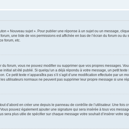
outon « Nouveau sujet ». Pour publier une réponse à un sujet ou un message, cliqu
 forum, une liste de vos permissions est affichée en bas de l’écran du forum ou du
ce forum, etc.
r du forum, vous ne pouvez modifier ou supprimer que vos propres messages. Vou
 initial ait été publié. Si quelqu’un a déjà répondu à votre message, un petit text
ion. Ce petit texte n’apparaîtra pas s’il s’agit d’une modification effectuée par un 
ue les utilisateurs normaux ne peuvent pas supprimer leur propre message si une ré
ut d’abord en créer une depuis le panneau de contrôle de l’utilisateur. Une fois c
ure. Vous pouvez également ajouter une signature qui sera insérée à tous vos mess
 vous sera plus utile de spécifier sur chaque message votre souhait d’insérer votre si