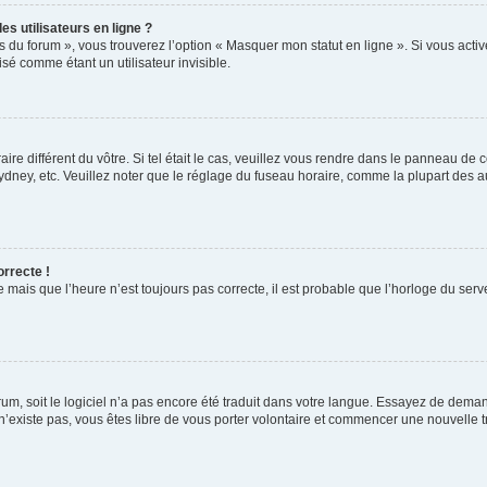
s utilisateurs en ligne ?
s du forum », vous trouverez l’option « Masquer mon statut en ligne ». Si vous activ
é comme étant un utilisateur invisible.
aire différent du vôtre. Si tel était le cas, veuillez vous rendre dans le panneau de co
ey, etc. Veuillez noter que le réglage du fuseau horaire, comme la plupart des autr
orrecte !
 mais que l’heure n’est toujours pas correcte, il est probable que l’horloge du serve
orum, soit le logiciel n’a pas encore été traduit dans votre langue. Essayez de deman
 n’existe pas, vous êtes libre de vous porter volontaire et commencer une nouvelle t