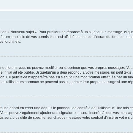
outon « Nouveau sujet ». Pour publier une réponse à un sujet ou un message, cliqu
 forum, une liste de vos permissions est affichée en bas de l’écran du forum ou du
ce forum, etc.
r du forum, vous ne pouvez modifier ou supprimer que vos propres messages. Vou
 initial ait été publié. Si quelqu’un a déjà répondu à votre message, un petit text
ion. Ce petit texte n’apparaîtra pas s’il s’agit d’une modification effectuée par un 
ue les utilisateurs normaux ne peuvent pas supprimer leur propre message si une ré
ut d’abord en créer une depuis le panneau de contrôle de l’utilisateur. Une fois c
ure. Vous pouvez également ajouter une signature qui sera insérée à tous vos mess
 vous sera plus utile de spécifier sur chaque message votre souhait d’insérer votre si