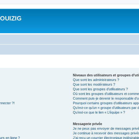
ROUIZIG
Niveaux des utilisateurs et groupes d’uti
Que sont les administrateurs ?
Que sont les modérateurs ?
Que sont les groupes d’utilisateurs ?
Où sont les groupes d’utilisateurs et commen
Comment puis-je devenir le responsable d’un
nnecter ?!
Pourquoi certains groupes d’utilisateurs app
Qu’est-ce qu’un « groupe d’utilisateurs par 
Qu’est-ce que le lien « L’équipe » ?
Messagerie privée
Je ne peux pas envoyer de messages privé
Je continue à recevoir des messages privés 
urs en ligne ?
J’ai reçu un courrier électronique indésirabl