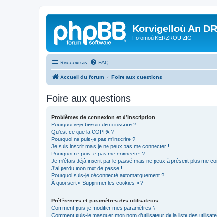
Korvigelloù An D
Foromoù KERZROUIZIG
Raccourcis
FAQ
Accueil du forum
Foire aux questions
Foire aux questions
Problèmes de connexion et d’inscription
Pourquoi ai-je besoin de m’inscrire ?
Qu’est-ce que la COPPA ?
Pourquoi ne puis-je pas m’inscrire ?
Je suis inscrit mais je ne peux pas me connecter !
Pourquoi ne puis-je pas me connecter ?
Je m’étais déjà inscrit par le passé mais ne peux à présent plus me co
J’ai perdu mon mot de passe !
Pourquoi suis-je déconnecté automatiquement ?
À quoi sert « Supprimer les cookies » ?
Préférences et paramètres des utilisateurs
Comment puis-je modifier mes paramètres ?
Comment puis-je masquer mon nom d’utilisateur de la liste des utilisate