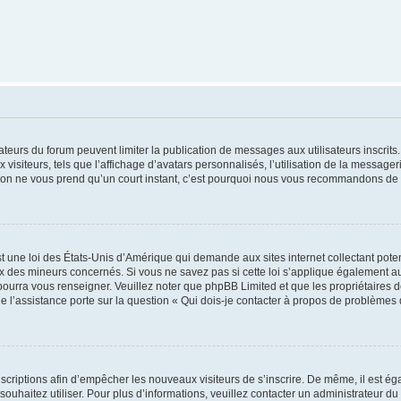
trateurs du forum peuvent limiter la publication de messages aux utilisateurs inscri
visiteurs, tels que l’affichage d’avatars personnalisés, l’utilisation de la messager
ription ne vous prend qu’un court instant, c’est pourquoi nous vous recommandons de l
t une loi des États-Unis d’Amérique qui demande aux sites internet collectant pot
 des mineurs concernés. Si vous ne savez pas si cette loi s’applique également au
 pourra vous renseigner. Veuillez noter que phpBB Limited et que les propriétaires
ue l’assistance porte sur la question « Qui dois-je contacter à propos de problèmes 
inscriptions afin d’empêcher les nouveaux visiteurs de s’inscrire. De même, il est é
s souhaitez utiliser. Pour plus d’informations, veuillez contacter un administrateur du