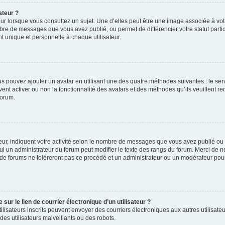
ateur ?
ur lorsque vous consultez un sujet. Une d’elles peut être une image associée à vo
mbre de messages que vous avez publié, ou permet de différencier votre statut parti
 unique et personnelle à chaque utilisateur.
ous pouvez ajouter un avatar en utilisant une des quatre méthodes suivantes : le serv
ent activer ou non la fonctionnalité des avatars et des méthodes qu’ils veuillent ren
forum.
ur, indiquent votre activité selon le nombre de messages que vous avez publié ou id
eul un administrateur du forum peut modifier le texte des rangs du forum. Merci de 
de forums ne toléreront pas ce procédé et un administrateur ou un modérateur pou
ur le lien de courrier électronique d’un utilisateur ?
s utilisateurs inscrits peuvent envoyer des courriers électroniques aux autres utili
es utilisateurs malveillants ou des robots.