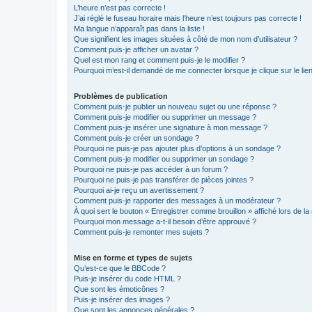
L’heure n’est pas correcte !
J’ai réglé le fuseau horaire mais l’heure n’est toujours pas correcte !
Ma langue n’apparaît pas dans la liste !
Que signifient les images situées à côté de mon nom d’utilisateur ?
Comment puis-je afficher un avatar ?
Quel est mon rang et comment puis-je le modifier ?
Pourquoi m’est-il demandé de me connecter lorsque je clique sur le lien 
Problèmes de publication
Comment puis-je publier un nouveau sujet ou une réponse ?
Comment puis-je modifier ou supprimer un message ?
Comment puis-je insérer une signature à mon message ?
Comment puis-je créer un sondage ?
Pourquoi ne puis-je pas ajouter plus d’options à un sondage ?
Comment puis-je modifier ou supprimer un sondage ?
Pourquoi ne puis-je pas accéder à un forum ?
Pourquoi ne puis-je pas transférer de pièces jointes ?
Pourquoi ai-je reçu un avertissement ?
Comment puis-je rapporter des messages à un modérateur ?
À quoi sert le bouton « Enregistrer comme brouillon » affiché lors de la 
Pourquoi mon message a-t-il besoin d’être approuvé ?
Comment puis-je remonter mes sujets ?
Mise en forme et types de sujets
Qu’est-ce que le BBCode ?
Puis-je insérer du code HTML ?
Que sont les émoticônes ?
Puis-je insérer des images ?
Que sont les annonces générales ?