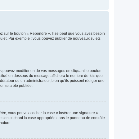
ez sur le bouton « Répondre ». Il se peut que vous ayez besoin
 sujet. Par exemple : vous pouvez publier de nouveaux sujets
s pouvez modifier un de vos messages en cliquant le bouton
e situé en dessous du message affichera le nombre de fois que
modérateur ou un administrateur, bien qu’ils puissent rédiger une
ponse a été publiée.
réée, vous pouvez cocher la case « Insérer une signature »
ages en cochant la case appropriée dans le panneau de contrôle
gnature.