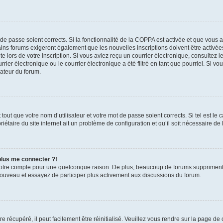
t de passe soient corrects. Si la fonctionnalité de la COPPA est activée et que vous 
ains forums exigeront également que les nouvelles inscriptions doivent être activée
te lors de votre inscription. Si vous aviez reçu un courrier électronique, consultez l
r électronique ou le courrier électronique a été filtré en tant que pourriel. Si vo
rateur du forum.
out que votre nom d’utilisateur et votre mot de passe soient corrects. Si tel est le
iétaire du site internet ait un problème de configuration et qu’il soit nécessaire de l
 plus me connecter ?!
votre compte pour une quelconque raison. De plus, beaucoup de forums suppriment pér
 nouveau et essayez de participer plus activement aux discussions du forum.
 récupéré, il peut facilement être réinitialisé. Veuillez vous rendre sur la page de