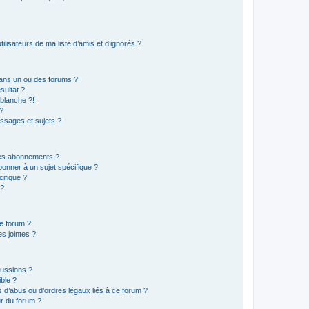
lisateurs de ma liste d’amis et d’ignorés ?
ans un ou des forums ?
sultat ?
blanche ?!
?
ssages et sujets ?
t les abonnements ?
onner à un sujet spécifique ?
ifique ?
 ?
ce forum ?
s jointes ?
cussions ?
ible ?
 d’abus ou d’ordres légaux liés à ce forum ?
r du forum ?