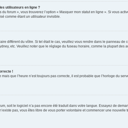
s utilisateurs en ligne ?
s du forum », vous trouverez l’option « Masquer mon statut en ligne ». Si vous activ
é comme étant un utilisateur invisible.
aire différent du vôtre. Si tel était le cas, veuillez vous rendre dans le panneau de co
ey, etc. Veuillez noter que le réglage du fuseau horaire, comme la plupart des autr
orrecte !
 mais que l’heure n’est toujours pas correcte, il est probable que l’horloge du serve
orum, soit le logiciel n’a pas encore été traduit dans votre langue. Essayez de deman
 n’existe pas, vous êtes libre de vous porter volontaire et commencer une nouvelle t