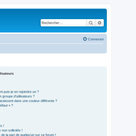
Rechercher
Recherche avancé
Connexion
lisateurs
t puis-je en rejoindre un ?
 groupe d’utilisateurs ?
araissent dans une couleur différente ?
défaut » ?
s !
non sollicités !
e de la part de quelqu’un sur ce forum !