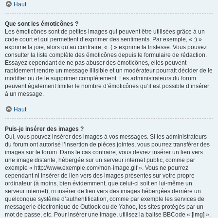
Haut
Que sont les émoticônes ?
Les émoticônes sont de petites images qui peuvent être utilisées grâce à un
code court et qui permettent d’exprimer des sentiments. Par exemple, « :) »
exprime la joie, alors qu’au contraire, « :( » exprime la tristesse. Vous pouvez
consulter la liste complète des émoticônes depuis le formulaire de rédaction.
Essayez cependant de ne pas abuser des émoticônes, elles peuvent
rapidement rendre un message illisible et un modérateur pourrait décider de le
modifier ou de le supprimer complètement. Les administrateurs du forum
peuvent également limiter le nombre d’émoticônes qu’il est possible d’insérer
à un message.
Haut
Puis-je insérer des images ?
Oui, vous pouvez insérer des images à vos messages. Si les administrateurs
du forum ont autorisé l’insertion de pièces jointes, vous pourrez transférer des
images sur le forum. Dans le cas contraire, vous devrez insérer un lien vers
une image distante, hébergée sur un serveur internet public, comme par
exemple « http://www.exemple.com/mon-image.gif ». Vous ne pourrez
cependant ni insérer de lien vers des images présentes sur votre propre
ordinateur (à moins, bien évidemment, que celui-ci soit en lui-même un
serveur internet), ni insérer de lien vers des images hébergées derrière un
quelconque système d’authentification, comme par exemple les services de
messagerie électronique de Outlook ou de Yahoo, les sites protégés par un
mot de passe, etc. Pour insérer une image, utilisez la balise BBCode « [img] ».