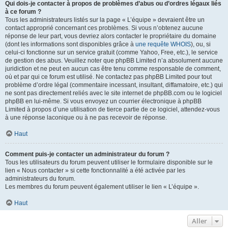
Qui dois-je contacter à propos de problèmes d’abus ou d’ordres légaux liés
à ce forum ?
Tous les administrateurs listés sur la page « L’équipe » devraient être un
contact approprié concernant ces problèmes. Si vous n’obtenez aucune
réponse de leur part, vous devriez alors contacter le propriétaire du domaine
(dont les informations sont disponibles grâce à
une requête WHOIS
), ou, si
celui-ci fonctionne sur un service gratuit (comme Yahoo, Free, etc.), le service
de gestion des abus. Veuillez noter que phpBB Limited n’a absolument aucune
juridiction et ne peut en aucun cas être tenu comme responsable de comment,
où et par qui ce forum est utilisé. Ne contactez pas phpBB Limited pour tout
problème d’ordre légal (commentaire incessant, insultant, diffamatoire, etc.) qui
ne sont pas directement reliés avec le site internet de phpBB.com ou le logiciel
phpBB en lui-même. Si vous envoyez un courrier électronique à phpBB
Limited à propos d’une utilisation de tierce partie de ce logiciel, attendez-vous
à une réponse laconique ou à ne pas recevoir de réponse.
Haut
Comment puis-je contacter un administrateur du forum ?
Tous les utilisateurs du forum peuvent utiliser le formulaire disponible sur le
lien « Nous contacter » si cette fonctionnalité a été activée par les
administrateurs du forum.
Les membres du forum peuvent également utiliser le lien « L’équipe ».
Haut
Aller