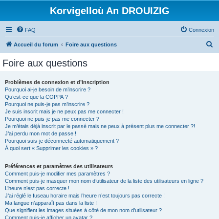
Korvigelloù An DROUIZIG
FAQ
Connexion
R
Accueil du forum
Foire aux questions
e
Foire aux questions
c
h
Problèmes de connexion et d’inscription
Pourquoi ai-je besoin de m’inscrire ?
e
Qu’est-ce que la COPPA ?
r
Pourquoi ne puis-je pas m’inscrire ?
Je suis inscrit mais je ne peux pas me connecter !
c
Pourquoi ne puis-je pas me connecter ?
Je m’étais déjà inscrit par le passé mais ne peux à présent plus me connecter ?!
h
J’ai perdu mon mot de passe !
e
Pourquoi suis-je déconnecté automatiquement ?
À quoi sert « Supprimer les cookies » ?
r
Préférences et paramètres des utilisateurs
Comment puis-je modifier mes paramètres ?
Comment puis-je masquer mon nom d’utilisateur de la liste des utilisateurs en ligne ?
L’heure n’est pas correcte !
J’ai réglé le fuseau horaire mais l’heure n’est toujours pas correcte !
Ma langue n’apparaît pas dans la liste !
Que signifient les images situées à côté de mon nom d’utilisateur ?
Comment puis-je afficher un avatar ?