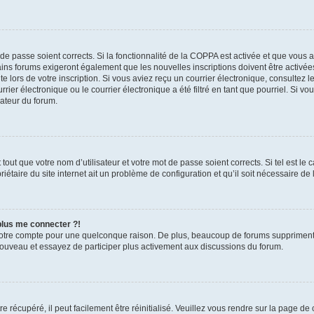
t de passe soient corrects. Si la fonctionnalité de la COPPA est activée et que vous 
ains forums exigeront également que les nouvelles inscriptions doivent être activée
te lors de votre inscription. Si vous aviez reçu un courrier électronique, consultez l
r électronique ou le courrier électronique a été filtré en tant que pourriel. Si vo
rateur du forum.
out que votre nom d’utilisateur et votre mot de passe soient corrects. Si tel est le
iétaire du site internet ait un problème de configuration et qu’il soit nécessaire de l
 plus me connecter ?!
votre compte pour une quelconque raison. De plus, beaucoup de forums suppriment pér
 nouveau et essayez de participer plus activement aux discussions du forum.
 récupéré, il peut facilement être réinitialisé. Veuillez vous rendre sur la page de