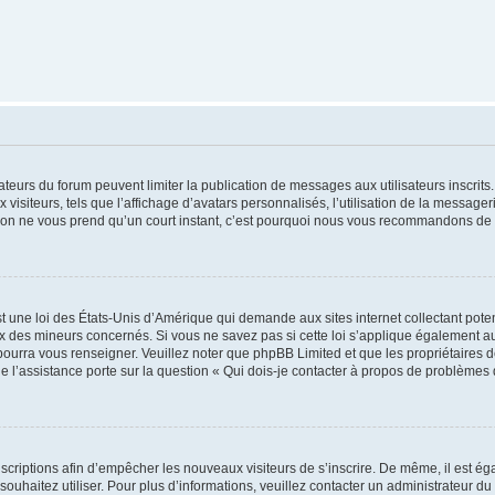
trateurs du forum peuvent limiter la publication de messages aux utilisateurs inscri
visiteurs, tels que l’affichage d’avatars personnalisés, l’utilisation de la messager
ription ne vous prend qu’un court instant, c’est pourquoi nous vous recommandons de l
t une loi des États-Unis d’Amérique qui demande aux sites internet collectant pot
 des mineurs concernés. Si vous ne savez pas si cette loi s’applique également au
 pourra vous renseigner. Veuillez noter que phpBB Limited et que les propriétaires
ue l’assistance porte sur la question « Qui dois-je contacter à propos de problèmes 
inscriptions afin d’empêcher les nouveaux visiteurs de s’inscrire. De même, il est é
s souhaitez utiliser. Pour plus d’informations, veuillez contacter un administrateur du