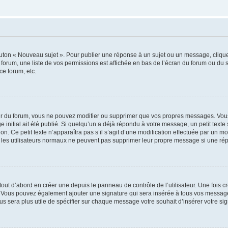
outon « Nouveau sujet ». Pour publier une réponse à un sujet ou un message, cliqu
 forum, une liste de vos permissions est affichée en bas de l’écran du forum ou du
ce forum, etc.
r du forum, vous ne pouvez modifier ou supprimer que vos propres messages. Vou
 initial ait été publié. Si quelqu’un a déjà répondu à votre message, un petit text
ion. Ce petit texte n’apparaîtra pas s’il s’agit d’une modification effectuée par un 
ue les utilisateurs normaux ne peuvent pas supprimer leur propre message si une ré
ut d’abord en créer une depuis le panneau de contrôle de l’utilisateur. Une fois c
ure. Vous pouvez également ajouter une signature qui sera insérée à tous vos mess
 vous sera plus utile de spécifier sur chaque message votre souhait d’insérer votre si