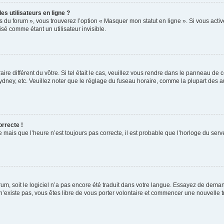
s utilisateurs en ligne ?
s du forum », vous trouverez l’option « Masquer mon statut en ligne ». Si vous activ
é comme étant un utilisateur invisible.
aire différent du vôtre. Si tel était le cas, veuillez vous rendre dans le panneau de co
ey, etc. Veuillez noter que le réglage du fuseau horaire, comme la plupart des autr
orrecte !
 mais que l’heure n’est toujours pas correcte, il est probable que l’horloge du serve
orum, soit le logiciel n’a pas encore été traduit dans votre langue. Essayez de deman
 n’existe pas, vous êtes libre de vous porter volontaire et commencer une nouvelle t