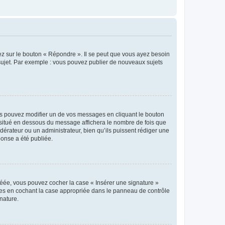
ez sur le bouton « Répondre ». Il se peut que vous ayez besoin
 sujet. Par exemple : vous pouvez publier de nouveaux sujets
s pouvez modifier un de vos messages en cliquant le bouton
e situé en dessous du message affichera le nombre de fois que
modérateur ou un administrateur, bien qu’ils puissent rédiger une
ponse a été publiée.
réée, vous pouvez cocher la case « Insérer une signature »
ages en cochant la case appropriée dans le panneau de contrôle
gnature.