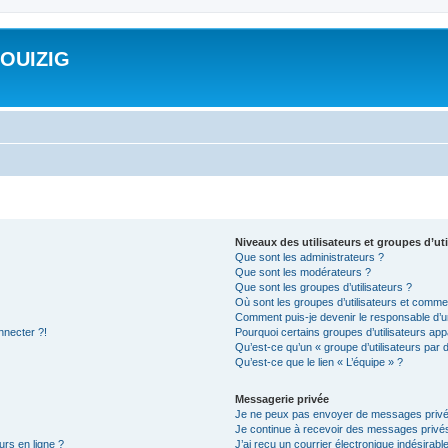
ROUIZIG
Niveaux des utilisateurs et groupes d’uti
Que sont les administrateurs ?
Que sont les modérateurs ?
Que sont les groupes d’utilisateurs ?
Où sont les groupes d’utilisateurs et commen
Comment puis-je devenir le responsable d’un
nnecter ?!
Pourquoi certains groupes d’utilisateurs app
Qu’est-ce qu’un « groupe d’utilisateurs par 
Qu’est-ce que le lien « L’équipe » ?
Messagerie privée
Je ne peux pas envoyer de messages privé
Je continue à recevoir des messages privés 
urs en ligne ?
J’ai reçu un courrier électronique indésirabl