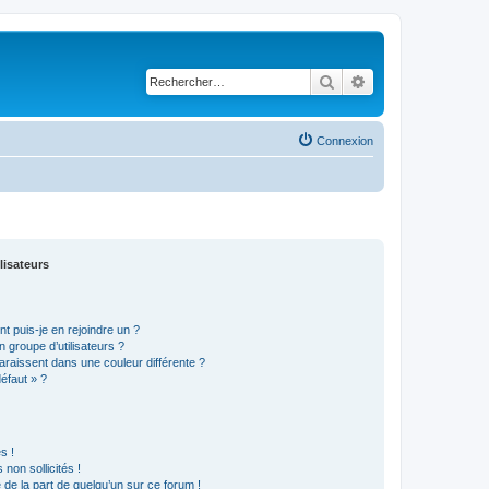
Rechercher
Recherche avancé
Connexion
lisateurs
t puis-je en rejoindre un ?
 groupe d’utilisateurs ?
araissent dans une couleur différente ?
défaut » ?
s !
non sollicités !
e de la part de quelqu’un sur ce forum !