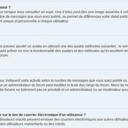
ateur ?
ur lorsque vous consultez un sujet. Une d’elles peut être une image associée à vo
mbre de messages que vous avez publié, ou permet de différencier votre statut parti
 unique et personnelle à chaque utilisateur.
ous pouvez ajouter un avatar en utilisant une des quatre méthodes suivantes : le serv
ent activer ou non la fonctionnalité des avatars et des méthodes qu’ils veuillent ren
forum.
ur, indiquent votre activité selon le nombre de messages que vous avez publié ou id
eul un administrateur du forum peut modifier le texte des rangs du forum. Merci de 
de forums ne toléreront pas ce procédé et un administrateur ou un modérateur pou
ur le lien de courrier électronique d’un utilisateur ?
s utilisateurs inscrits peuvent envoyer des courriers électroniques aux autres utili
es utilisateurs malveillants ou des robots.