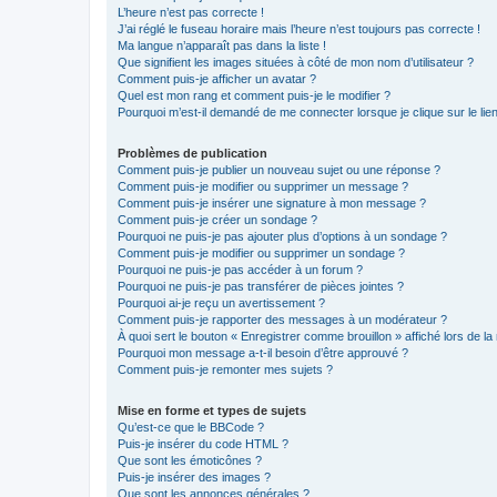
L’heure n’est pas correcte !
J’ai réglé le fuseau horaire mais l’heure n’est toujours pas correcte !
Ma langue n’apparaît pas dans la liste !
Que signifient les images situées à côté de mon nom d’utilisateur ?
Comment puis-je afficher un avatar ?
Quel est mon rang et comment puis-je le modifier ?
Pourquoi m’est-il demandé de me connecter lorsque je clique sur le lien 
Problèmes de publication
Comment puis-je publier un nouveau sujet ou une réponse ?
Comment puis-je modifier ou supprimer un message ?
Comment puis-je insérer une signature à mon message ?
Comment puis-je créer un sondage ?
Pourquoi ne puis-je pas ajouter plus d’options à un sondage ?
Comment puis-je modifier ou supprimer un sondage ?
Pourquoi ne puis-je pas accéder à un forum ?
Pourquoi ne puis-je pas transférer de pièces jointes ?
Pourquoi ai-je reçu un avertissement ?
Comment puis-je rapporter des messages à un modérateur ?
À quoi sert le bouton « Enregistrer comme brouillon » affiché lors de la 
Pourquoi mon message a-t-il besoin d’être approuvé ?
Comment puis-je remonter mes sujets ?
Mise en forme et types de sujets
Qu’est-ce que le BBCode ?
Puis-je insérer du code HTML ?
Que sont les émoticônes ?
Puis-je insérer des images ?
Que sont les annonces générales ?