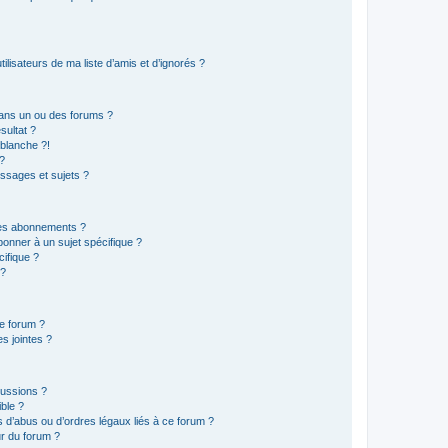
lisateurs de ma liste d’amis et d’ignorés ?
ans un ou des forums ?
sultat ?
blanche ?!
?
ssages et sujets ?
t les abonnements ?
onner à un sujet spécifique ?
ifique ?
 ?
ce forum ?
s jointes ?
cussions ?
ible ?
 d’abus ou d’ordres légaux liés à ce forum ?
r du forum ?