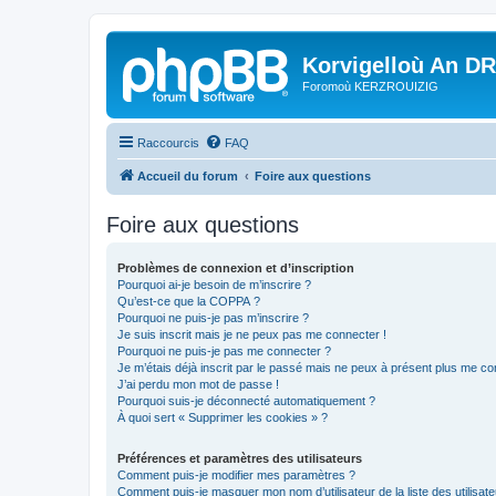
Korvigelloù An D
Foromoù KERZROUIZIG
Raccourcis
FAQ
Accueil du forum
Foire aux questions
Foire aux questions
Problèmes de connexion et d’inscription
Pourquoi ai-je besoin de m’inscrire ?
Qu’est-ce que la COPPA ?
Pourquoi ne puis-je pas m’inscrire ?
Je suis inscrit mais je ne peux pas me connecter !
Pourquoi ne puis-je pas me connecter ?
Je m’étais déjà inscrit par le passé mais ne peux à présent plus me co
J’ai perdu mon mot de passe !
Pourquoi suis-je déconnecté automatiquement ?
À quoi sert « Supprimer les cookies » ?
Préférences et paramètres des utilisateurs
Comment puis-je modifier mes paramètres ?
Comment puis-je masquer mon nom d’utilisateur de la liste des utilisate