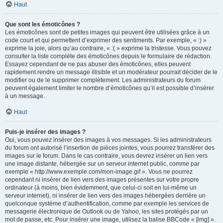
Haut
Que sont les émoticônes ?
Les émoticônes sont de petites images qui peuvent être utilisées grâce à un
code court et qui permettent d’exprimer des sentiments. Par exemple, « :) »
exprime la joie, alors qu’au contraire, « :( » exprime la tristesse. Vous pouvez
consulter la liste complète des émoticônes depuis le formulaire de rédaction.
Essayez cependant de ne pas abuser des émoticônes, elles peuvent
rapidement rendre un message illisible et un modérateur pourrait décider de le
modifier ou de le supprimer complètement. Les administrateurs du forum
peuvent également limiter le nombre d’émoticônes qu’il est possible d’insérer
à un message.
Haut
Puis-je insérer des images ?
Oui, vous pouvez insérer des images à vos messages. Si les administrateurs
du forum ont autorisé l’insertion de pièces jointes, vous pourrez transférer des
images sur le forum. Dans le cas contraire, vous devrez insérer un lien vers
une image distante, hébergée sur un serveur internet public, comme par
exemple « http://www.exemple.com/mon-image.gif ». Vous ne pourrez
cependant ni insérer de lien vers des images présentes sur votre propre
ordinateur (à moins, bien évidemment, que celui-ci soit en lui-même un
serveur internet), ni insérer de lien vers des images hébergées derrière un
quelconque système d’authentification, comme par exemple les services de
messagerie électronique de Outlook ou de Yahoo, les sites protégés par un
mot de passe, etc. Pour insérer une image, utilisez la balise BBCode « [img] ».