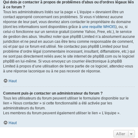
Qui dois-je contacter à propos de problèmes d’abus ou d’ordres légaux liés
à ce forum ?
Tous les administrateurs listés sur la page « L’équipe » devraient être un
contact approprié concernant ces problèmes. Si vous n’obtenez aucune
réponse de leur part, vous devriez alors contacter le propriétaire du domaine
(dont les informations sont disponibles grâce à
une requête WHOIS
), ou, si
celui-ci fonctionne sur un service gratuit (comme Yahoo, Free, etc.), le service
de gestion des abus. Veuillez noter que phpBB Limited n’a absolument aucune
juridiction et ne peut en aucun cas être tenu comme responsable de comment,
où et par qui ce forum est utilisé. Ne contactez pas phpBB Limited pour tout
problème d’ordre légal (commentaire incessant, insultant, diffamatoire, etc.) qui
ne sont pas directement reliés avec le site internet de phpBB.com ou le logiciel
phpBB en lui-même. Si vous envoyez un courrier électronique à phpBB
Limited à propos d’une utilisation de tierce partie de ce logiciel, attendez-vous
à une réponse laconique ou à ne pas recevoir de réponse.
Haut
Comment puis-je contacter un administrateur du forum ?
Tous les utilisateurs du forum peuvent utiliser le formulaire disponible sur le
lien « Nous contacter » si cette fonctionnalité a été activée par les
administrateurs du forum.
Les membres du forum peuvent également utiliser le lien « L’équipe ».
Haut
Aller