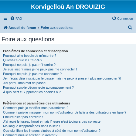
Korvigelloù An DROUIZIG
FAQ
Connexion
R
Accueil du forum
Foire aux questions
e
Foire aux questions
c
h
Problèmes de connexion et d’inscription
Pourquoi ai-je besoin de m’inscrire ?
e
Qu’est-ce que la COPPA ?
r
Pourquoi ne puis-je pas m’inscrire ?
Je suis inscrit mais je ne peux pas me connecter !
c
Pourquoi ne puis-je pas me connecter ?
Je m’étais déjà inscrit par le passé mais ne peux à présent plus me connecter ?!
h
J’ai perdu mon mot de passe !
e
Pourquoi suis-je déconnecté automatiquement ?
À quoi sert « Supprimer les cookies » ?
r
Préférences et paramètres des utilisateurs
Comment puis-je modifier mes paramètres ?
Comment puis-je masquer mon nom d’utilisateur de la liste des utilisateurs en ligne ?
L’heure n’est pas correcte !
J’ai réglé le fuseau horaire mais l’heure n’est toujours pas correcte !
Ma langue n’apparaît pas dans la liste !
Que signifient les images situées à côté de mon nom d’utilisateur ?
Comment puis-je afficher un avatar ?