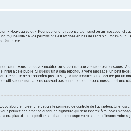
outon « Nouveau sujet ». Pour publier une réponse à un sujet ou un message, cliqu
 forum, une liste de vos permissions est affichée en bas de l’écran du forum ou du
ce forum, etc.
r du forum, vous ne pouvez modifier ou supprimer que vos propres messages. Vou
 initial ait été publié. Si quelqu’un a déjà répondu à votre message, un petit text
ion. Ce petit texte n’apparaîtra pas s’il s’agit d’une modification effectuée par un 
ue les utilisateurs normaux ne peuvent pas supprimer leur propre message si une ré
ut d’abord en créer une depuis le panneau de contrôle de l’utilisateur. Une fois c
ure. Vous pouvez également ajouter une signature qui sera insérée à tous vos mess
 vous sera plus utile de spécifier sur chaque message votre souhait d’insérer votre si