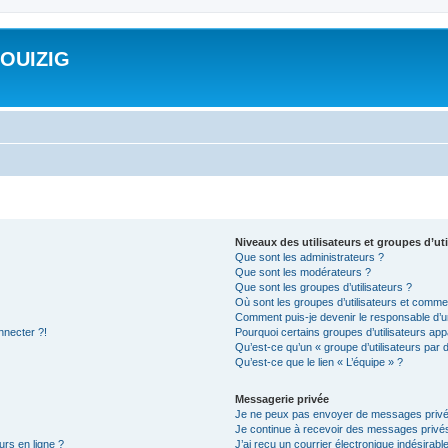
ROUIZIG
Niveaux des utilisateurs et groupes d’uti
Que sont les administrateurs ?
Que sont les modérateurs ?
Que sont les groupes d’utilisateurs ?
Où sont les groupes d’utilisateurs et commen
Comment puis-je devenir le responsable d’un
nnecter ?!
Pourquoi certains groupes d’utilisateurs app
Qu’est-ce qu’un « groupe d’utilisateurs par 
Qu’est-ce que le lien « L’équipe » ?
Messagerie privée
Je ne peux pas envoyer de messages privé
Je continue à recevoir des messages privés 
urs en ligne ?
J’ai reçu un courrier électronique indésirabl