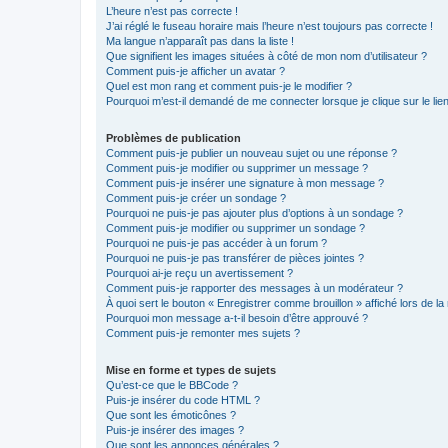
L’heure n’est pas correcte !
J’ai réglé le fuseau horaire mais l’heure n’est toujours pas correcte !
Ma langue n’apparaît pas dans la liste !
Que signifient les images situées à côté de mon nom d’utilisateur ?
Comment puis-je afficher un avatar ?
Quel est mon rang et comment puis-je le modifier ?
Pourquoi m’est-il demandé de me connecter lorsque je clique sur le lien 
Problèmes de publication
Comment puis-je publier un nouveau sujet ou une réponse ?
Comment puis-je modifier ou supprimer un message ?
Comment puis-je insérer une signature à mon message ?
Comment puis-je créer un sondage ?
Pourquoi ne puis-je pas ajouter plus d’options à un sondage ?
Comment puis-je modifier ou supprimer un sondage ?
Pourquoi ne puis-je pas accéder à un forum ?
Pourquoi ne puis-je pas transférer de pièces jointes ?
Pourquoi ai-je reçu un avertissement ?
Comment puis-je rapporter des messages à un modérateur ?
À quoi sert le bouton « Enregistrer comme brouillon » affiché lors de la 
Pourquoi mon message a-t-il besoin d’être approuvé ?
Comment puis-je remonter mes sujets ?
Mise en forme et types de sujets
Qu’est-ce que le BBCode ?
Puis-je insérer du code HTML ?
Que sont les émoticônes ?
Puis-je insérer des images ?
Que sont les annonces générales ?