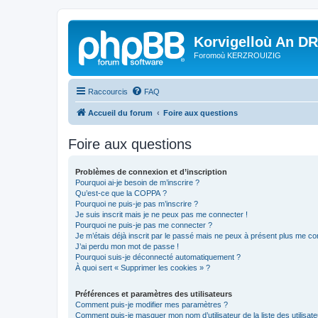
Korvigelloù An D
Foromoù KERZROUIZIG
Raccourcis
FAQ
Accueil du forum
Foire aux questions
Foire aux questions
Problèmes de connexion et d’inscription
Pourquoi ai-je besoin de m’inscrire ?
Qu’est-ce que la COPPA ?
Pourquoi ne puis-je pas m’inscrire ?
Je suis inscrit mais je ne peux pas me connecter !
Pourquoi ne puis-je pas me connecter ?
Je m’étais déjà inscrit par le passé mais ne peux à présent plus me co
J’ai perdu mon mot de passe !
Pourquoi suis-je déconnecté automatiquement ?
À quoi sert « Supprimer les cookies » ?
Préférences et paramètres des utilisateurs
Comment puis-je modifier mes paramètres ?
Comment puis-je masquer mon nom d’utilisateur de la liste des utilisate