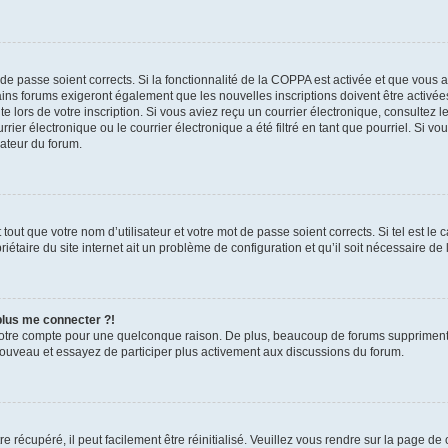
t de passe soient corrects. Si la fonctionnalité de la COPPA est activée et que vous 
ains forums exigeront également que les nouvelles inscriptions doivent être activée
te lors de votre inscription. Si vous aviez reçu un courrier électronique, consultez l
r électronique ou le courrier électronique a été filtré en tant que pourriel. Si vo
rateur du forum.
out que votre nom d’utilisateur et votre mot de passe soient corrects. Si tel est le
iétaire du site internet ait un problème de configuration et qu’il soit nécessaire de l
 plus me connecter ?!
votre compte pour une quelconque raison. De plus, beaucoup de forums suppriment pér
 nouveau et essayez de participer plus activement aux discussions du forum.
 récupéré, il peut facilement être réinitialisé. Veuillez vous rendre sur la page de