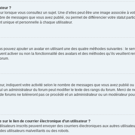
ateur ?
ur lorsque vous consultez un sujet. Une d’elles peut être une image associée à vo
mbre de messages que vous avez publié, ou permet de différencier votre statut parti
 unique et personnelle à chaque utilisateur.
ous pouvez ajouter un avatar en utilisant une des quatre méthodes suivantes : le serv
ent activer ou non la fonctionnalité des avatars et des méthodes qu’ils veuillent ren
forum.
ur, indiquent votre activité selon le nombre de messages que vous avez publié ou id
eul un administrateur du forum peut modifier le texte des rangs du forum. Merci de 
de forums ne toléreront pas ce procédé et un administrateur ou un modérateur pou
ur le lien de courrier électronique d’un utilisateur ?
s utilisateurs inscrits peuvent envoyer des courriers électroniques aux autres utili
es utilisateurs malveillants ou des robots.