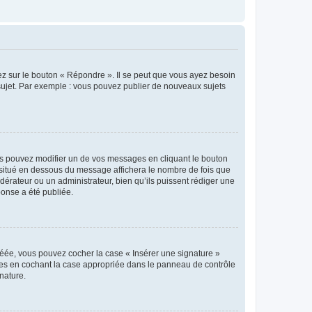
ez sur le bouton « Répondre ». Il se peut que vous ayez besoin
 sujet. Par exemple : vous pouvez publier de nouveaux sujets
s pouvez modifier un de vos messages en cliquant le bouton
e situé en dessous du message affichera le nombre de fois que
modérateur ou un administrateur, bien qu’ils puissent rédiger une
ponse a été publiée.
réée, vous pouvez cocher la case « Insérer une signature »
ages en cochant la case appropriée dans le panneau de contrôle
gnature.