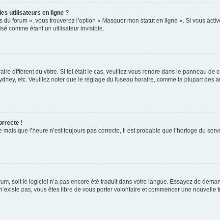
s utilisateurs en ligne ?
s du forum », vous trouverez l’option « Masquer mon statut en ligne ». Si vous activ
é comme étant un utilisateur invisible.
aire différent du vôtre. Si tel était le cas, veuillez vous rendre dans le panneau de co
ey, etc. Veuillez noter que le réglage du fuseau horaire, comme la plupart des autr
orrecte !
 mais que l’heure n’est toujours pas correcte, il est probable que l’horloge du serve
orum, soit le logiciel n’a pas encore été traduit dans votre langue. Essayez de deman
 n’existe pas, vous êtes libre de vous porter volontaire et commencer une nouvelle t