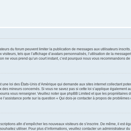
trateurs du forum peuvent limiter la publication de messages aux utilisateurs inscri
visiteurs, tels que l’affichage d’avatars personnalisés, l’utilisation de la messager
ription ne vous prend qu’un court instant, c’est pourquoi nous vous recommandons de l
t une loi des États-Unis d’Amérique qui demande aux sites internet collectant pot
 des mineurs concernés. Si vous ne savez pas si cette loi s’applique également au
 pourra vous renseigner. Veuillez noter que phpBB Limited et que les propriétaires
ue l’assistance porte sur la question « Qui dois-je contacter à propos de problèmes 
inscriptions afin d’empêcher les nouveaux visiteurs de s’inscrire. De même, il est é
s souhaitez utiliser. Pour plus d’informations, veuillez contacter un administrateur du