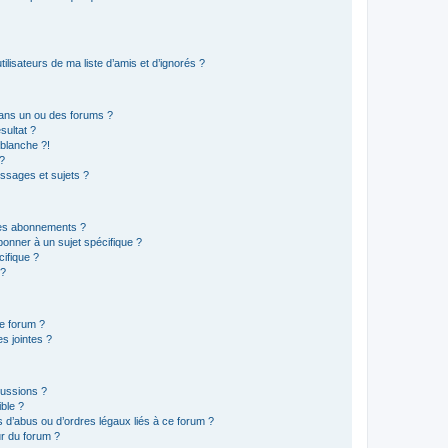
lisateurs de ma liste d’amis et d’ignorés ?
ans un ou des forums ?
sultat ?
blanche ?!
?
ssages et sujets ?
t les abonnements ?
onner à un sujet spécifique ?
ifique ?
 ?
ce forum ?
s jointes ?
cussions ?
ible ?
 d’abus ou d’ordres légaux liés à ce forum ?
r du forum ?