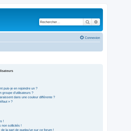
Rechercher
Recherche avancé
Connexion
lisateurs
t puis-je en rejoindre un ?
 groupe d’utilisateurs ?
araissent dans une couleur différente ?
défaut » ?
s !
non sollicités !
e de la part de quelqu’un sur ce forum !