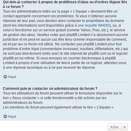
Qui dois-je contacter à propos de problèmes d’abus ou d’ordres légaux liés
à ce forum ?
Tous les administrateurs listés sur la page « L’équipe » devraient être un
contact approprié concernant ces problèmes. Si vous n’obtenez aucune
réponse de leur part, vous devriez alors contacter le propriétaire du domaine
(dont les informations sont disponibles grâce à
une requête WHOIS
), ou, si
celui-ci fonctionne sur un service gratuit (comme Yahoo, Free, etc.), le service
de gestion des abus. Veuillez noter que phpBB Limited n’a absolument aucune
juridiction et ne peut en aucun cas être tenu comme responsable de comment,
où et par qui ce forum est utilisé. Ne contactez pas phpBB Limited pour tout
problème d’ordre légal (commentaire incessant, insultant, diffamatoire, etc.) qui
ne sont pas directement reliés avec le site internet de phpBB.com ou le logiciel
phpBB en lui-même. Si vous envoyez un courrier électronique à phpBB
Limited à propos d’une utilisation de tierce partie de ce logiciel, attendez-vous
à une réponse laconique ou à ne pas recevoir de réponse.
Haut
Comment puis-je contacter un administrateur du forum ?
Tous les utilisateurs du forum peuvent utiliser le formulaire disponible sur le
lien « Nous contacter » si cette fonctionnalité a été activée par les
administrateurs du forum.
Les membres du forum peuvent également utiliser le lien « L’équipe ».
Haut
Aller