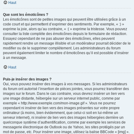
Haut
Que sont les émoticônes ?
Les émoticônes sont de petites images qui peuvent être utilisées grâce à un
code court et qui permettent d’exprimer des sentiments. Par exemple, « :) »
exprime la joie, alors qu’au contraire, « :( » exprime la tristesse. Vous pouvez
consulter la liste complète des émoticônes depuis le formulaire de rédaction.
Essayez cependant de ne pas abuser des émoticônes, elles peuvent
rapidement rendre un message illisible et un modérateur pourrait décider de le
modifier ou de le supprimer complètement. Les administrateurs du forum
peuvent également limiter le nombre d’émoticônes qu’il est possible d’insérer
à un message.
Haut
Puis-je insérer des images ?
Oui, vous pouvez insérer des images à vos messages. Si les administrateurs
du forum ont autorisé l’insertion de pièces jointes, vous pourrez transférer des
images sur le forum. Dans le cas contraire, vous devrez insérer un lien vers
une image distante, hébergée sur un serveur internet public, comme par
exemple « http://www.exemple.com/mon-image.gif ». Vous ne pourrez
cependant ni insérer de lien vers des images présentes sur votre propre
ordinateur (à moins, bien évidemment, que celui-ci soit en lui-même un
serveur internet), ni insérer de lien vers des images hébergées derrière un
quelconque système d’authentification, comme par exemple les services de
messagerie électronique de Outlook ou de Yahoo, les sites protégés par un
mot de passe, etc. Pour insérer une image, utilisez la balise BBCode « [img] ».