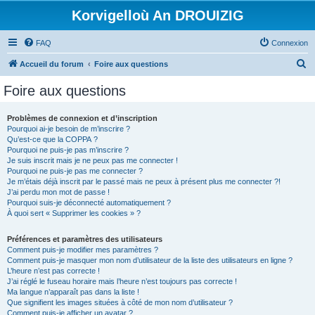
Korvigelloù An DROUIZIG
FAQ
Connexion
R
Accueil du forum
Foire aux questions
e
Foire aux questions
c
h
Problèmes de connexion et d’inscription
Pourquoi ai-je besoin de m’inscrire ?
e
Qu’est-ce que la COPPA ?
r
Pourquoi ne puis-je pas m’inscrire ?
Je suis inscrit mais je ne peux pas me connecter !
c
Pourquoi ne puis-je pas me connecter ?
Je m’étais déjà inscrit par le passé mais ne peux à présent plus me connecter ?!
h
J’ai perdu mon mot de passe !
e
Pourquoi suis-je déconnecté automatiquement ?
À quoi sert « Supprimer les cookies » ?
r
Préférences et paramètres des utilisateurs
Comment puis-je modifier mes paramètres ?
Comment puis-je masquer mon nom d’utilisateur de la liste des utilisateurs en ligne ?
L’heure n’est pas correcte !
J’ai réglé le fuseau horaire mais l’heure n’est toujours pas correcte !
Ma langue n’apparaît pas dans la liste !
Que signifient les images situées à côté de mon nom d’utilisateur ?
Comment puis-je afficher un avatar ?