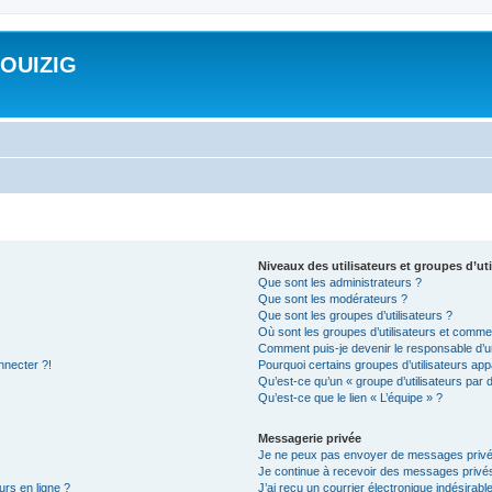
ROUIZIG
Niveaux des utilisateurs et groupes d’uti
Que sont les administrateurs ?
Que sont les modérateurs ?
Que sont les groupes d’utilisateurs ?
Où sont les groupes d’utilisateurs et commen
Comment puis-je devenir le responsable d’un
nnecter ?!
Pourquoi certains groupes d’utilisateurs app
Qu’est-ce qu’un « groupe d’utilisateurs par 
Qu’est-ce que le lien « L’équipe » ?
Messagerie privée
Je ne peux pas envoyer de messages privé
Je continue à recevoir des messages privés 
urs en ligne ?
J’ai reçu un courrier électronique indésirabl