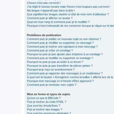
L’heure n’est pas correcte !
J’ai réglé le fuseau horaire mais l’heure n’est toujours pas correcte !
Ma langue n’apparaît pas dans la liste !
Que signifient les images situées à côté de mon nom d’utilisateur ?
Comment puis-je afficher un avatar ?
Quel est mon rang et comment puis-je le modifier ?
Pourquoi m’est-il demandé de me connecter lorsque je clique sur le lien 
Problèmes de publication
Comment puis-je publier un nouveau sujet ou une réponse ?
Comment puis-je modifier ou supprimer un message ?
Comment puis-je insérer une signature à mon message ?
Comment puis-je créer un sondage ?
Pourquoi ne puis-je pas ajouter plus d’options à un sondage ?
Comment puis-je modifier ou supprimer un sondage ?
Pourquoi ne puis-je pas accéder à un forum ?
Pourquoi ne puis-je pas transférer de pièces jointes ?
Pourquoi ai-je reçu un avertissement ?
Comment puis-je rapporter des messages à un modérateur ?
À quoi sert le bouton « Enregistrer comme brouillon » affiché lors de la 
Pourquoi mon message a-t-il besoin d’être approuvé ?
Comment puis-je remonter mes sujets ?
Mise en forme et types de sujets
Qu’est-ce que le BBCode ?
Puis-je insérer du code HTML ?
Que sont les émoticônes ?
Puis-je insérer des images ?
Que sont les annonces générales ?