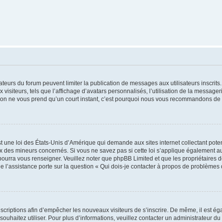
trateurs du forum peuvent limiter la publication de messages aux utilisateurs inscri
visiteurs, tels que l’affichage d’avatars personnalisés, l’utilisation de la messager
ription ne vous prend qu’un court instant, c’est pourquoi nous vous recommandons de l
t une loi des États-Unis d’Amérique qui demande aux sites internet collectant pot
 des mineurs concernés. Si vous ne savez pas si cette loi s’applique également au
 pourra vous renseigner. Veuillez noter que phpBB Limited et que les propriétaires
ue l’assistance porte sur la question « Qui dois-je contacter à propos de problèmes 
inscriptions afin d’empêcher les nouveaux visiteurs de s’inscrire. De même, il est é
s souhaitez utiliser. Pour plus d’informations, veuillez contacter un administrateur du