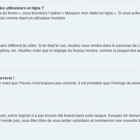
s utilisateurs en ligne ?
s du forum », vous trouverez l’option « Masquer mon statut en ligne ». Si vous activ
é comme étant un utilisateur invisible.
aire différent du vôtre. Si tel était le cas, veuillez vous rendre dans le panneau de co
ey, etc. Veuillez noter que le réglage du fuseau horaire, comme la plupart des autr
orrecte !
 mais que l’heure n’est toujours pas correcte, il est probable que l’horloge du serve
orum, soit le logiciel n’a pas encore été traduit dans votre langue. Essayez de deman
 n’existe pas, vous êtes libre de vous porter volontaire et commencer une nouvelle t