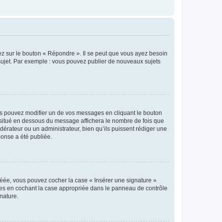
ez sur le bouton « Répondre ». Il se peut que vous ayez besoin
 sujet. Par exemple : vous pouvez publier de nouveaux sujets
s pouvez modifier un de vos messages en cliquant le bouton
e situé en dessous du message affichera le nombre de fois que
modérateur ou un administrateur, bien qu’ils puissent rédiger une
ponse a été publiée.
réée, vous pouvez cocher la case « Insérer une signature »
ages en cochant la case appropriée dans le panneau de contrôle
gnature.