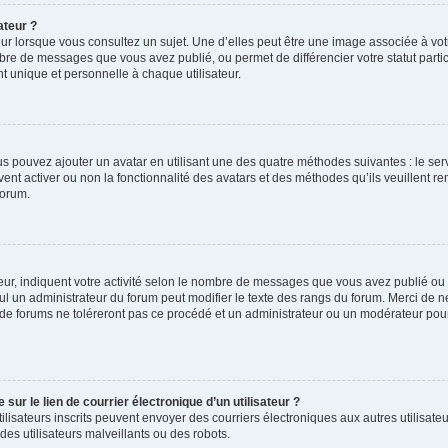
ateur ?
ur lorsque vous consultez un sujet. Une d’elles peut être une image associée à vo
mbre de messages que vous avez publié, ou permet de différencier votre statut parti
 unique et personnelle à chaque utilisateur.
ous pouvez ajouter un avatar en utilisant une des quatre méthodes suivantes : le serv
ent activer ou non la fonctionnalité des avatars et des méthodes qu’ils veuillent ren
forum.
ur, indiquent votre activité selon le nombre de messages que vous avez publié ou id
eul un administrateur du forum peut modifier le texte des rangs du forum. Merci de 
de forums ne toléreront pas ce procédé et un administrateur ou un modérateur pou
ur le lien de courrier électronique d’un utilisateur ?
s utilisateurs inscrits peuvent envoyer des courriers électroniques aux autres utili
es utilisateurs malveillants ou des robots.