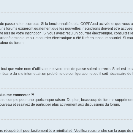
t de passe soient corrects. Si la fonctionnalité de la COPPA est activée et que vous 
ains forums exigeront également que les nouvelles inscriptions doivent être activée
te lors de votre inscription. Si vous aviez reçu un courrier électronique, consultez l
r électronique ou le courrier électronique a été filtré en tant que pourriel. Si vo
rateur du forum.
out que votre nom d’utilisateur et votre mot de passe soient corrects. Si tel est le
iétaire du site internet ait un problème de configuration et qu’il soit nécessaire de l
 plus me connecter ?!
votre compte pour une quelconque raison. De plus, beaucoup de forums suppriment pér
 nouveau et essayez de participer plus activement aux discussions du forum.
 récupéré, il peut facilement être réinitialisé. Veuillez vous rendre sur la page de