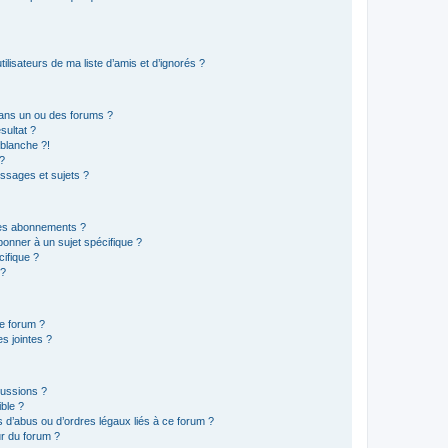
lisateurs de ma liste d’amis et d’ignorés ?
ans un ou des forums ?
sultat ?
blanche ?!
?
ssages et sujets ?
t les abonnements ?
onner à un sujet spécifique ?
ifique ?
 ?
ce forum ?
s jointes ?
cussions ?
ible ?
 d’abus ou d’ordres légaux liés à ce forum ?
r du forum ?