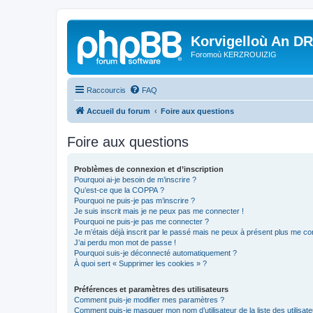
Korvigelloù An D
Foromoù KERZROUIZIG
Raccourcis
FAQ
Accueil du forum
Foire aux questions
Foire aux questions
Problèmes de connexion et d’inscription
Pourquoi ai-je besoin de m’inscrire ?
Qu’est-ce que la COPPA ?
Pourquoi ne puis-je pas m’inscrire ?
Je suis inscrit mais je ne peux pas me connecter !
Pourquoi ne puis-je pas me connecter ?
Je m’étais déjà inscrit par le passé mais ne peux à présent plus me co
J’ai perdu mon mot de passe !
Pourquoi suis-je déconnecté automatiquement ?
À quoi sert « Supprimer les cookies » ?
Préférences et paramètres des utilisateurs
Comment puis-je modifier mes paramètres ?
Comment puis-je masquer mon nom d’utilisateur de la liste des utilisate