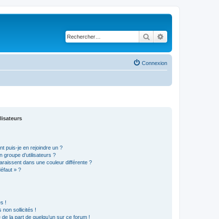
Rechercher
Recherche avancé
Connexion
lisateurs
t puis-je en rejoindre un ?
 groupe d’utilisateurs ?
araissent dans une couleur différente ?
défaut » ?
s !
non sollicités !
e de la part de quelqu’un sur ce forum !