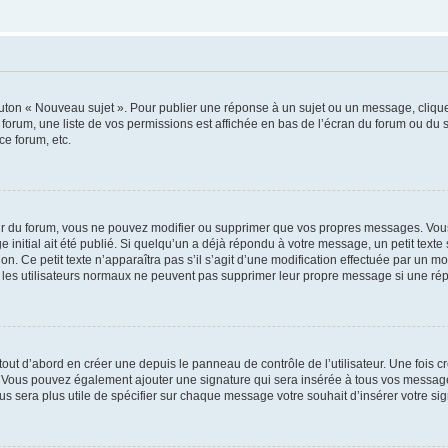
outon « Nouveau sujet ». Pour publier une réponse à un sujet ou un message, cliqu
 forum, une liste de vos permissions est affichée en bas de l’écran du forum ou du
ce forum, etc.
r du forum, vous ne pouvez modifier ou supprimer que vos propres messages. Vou
 initial ait été publié. Si quelqu’un a déjà répondu à votre message, un petit text
ion. Ce petit texte n’apparaîtra pas s’il s’agit d’une modification effectuée par un 
ue les utilisateurs normaux ne peuvent pas supprimer leur propre message si une ré
ut d’abord en créer une depuis le panneau de contrôle de l’utilisateur. Une fois c
ure. Vous pouvez également ajouter une signature qui sera insérée à tous vos mess
 vous sera plus utile de spécifier sur chaque message votre souhait d’insérer votre si