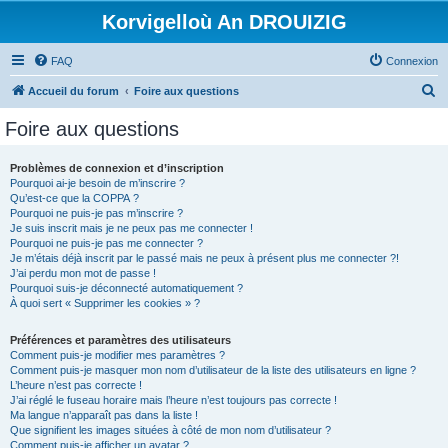
Korvigelloù An DROUIZIG
FAQ
Connexion
R
Accueil du forum
Foire aux questions
e
Foire aux questions
c
h
Problèmes de connexion et d’inscription
Pourquoi ai-je besoin de m’inscrire ?
e
Qu’est-ce que la COPPA ?
r
Pourquoi ne puis-je pas m’inscrire ?
Je suis inscrit mais je ne peux pas me connecter !
c
Pourquoi ne puis-je pas me connecter ?
Je m’étais déjà inscrit par le passé mais ne peux à présent plus me connecter ?!
h
J’ai perdu mon mot de passe !
e
Pourquoi suis-je déconnecté automatiquement ?
À quoi sert « Supprimer les cookies » ?
r
Préférences et paramètres des utilisateurs
Comment puis-je modifier mes paramètres ?
Comment puis-je masquer mon nom d’utilisateur de la liste des utilisateurs en ligne ?
L’heure n’est pas correcte !
J’ai réglé le fuseau horaire mais l’heure n’est toujours pas correcte !
Ma langue n’apparaît pas dans la liste !
Que signifient les images situées à côté de mon nom d’utilisateur ?
Comment puis-je afficher un avatar ?