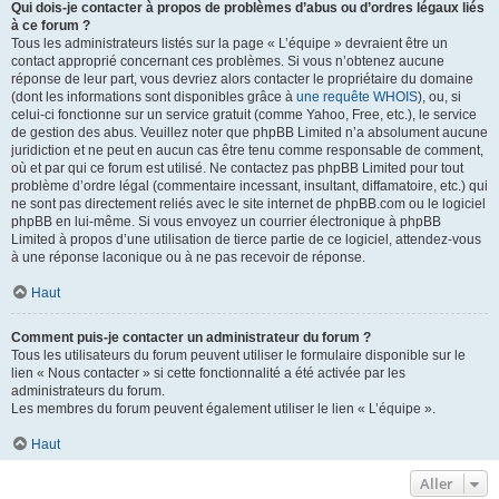
Qui dois-je contacter à propos de problèmes d’abus ou d’ordres légaux liés
à ce forum ?
Tous les administrateurs listés sur la page « L’équipe » devraient être un
contact approprié concernant ces problèmes. Si vous n’obtenez aucune
réponse de leur part, vous devriez alors contacter le propriétaire du domaine
(dont les informations sont disponibles grâce à
une requête WHOIS
), ou, si
celui-ci fonctionne sur un service gratuit (comme Yahoo, Free, etc.), le service
de gestion des abus. Veuillez noter que phpBB Limited n’a absolument aucune
juridiction et ne peut en aucun cas être tenu comme responsable de comment,
où et par qui ce forum est utilisé. Ne contactez pas phpBB Limited pour tout
problème d’ordre légal (commentaire incessant, insultant, diffamatoire, etc.) qui
ne sont pas directement reliés avec le site internet de phpBB.com ou le logiciel
phpBB en lui-même. Si vous envoyez un courrier électronique à phpBB
Limited à propos d’une utilisation de tierce partie de ce logiciel, attendez-vous
à une réponse laconique ou à ne pas recevoir de réponse.
Haut
Comment puis-je contacter un administrateur du forum ?
Tous les utilisateurs du forum peuvent utiliser le formulaire disponible sur le
lien « Nous contacter » si cette fonctionnalité a été activée par les
administrateurs du forum.
Les membres du forum peuvent également utiliser le lien « L’équipe ».
Haut
Aller