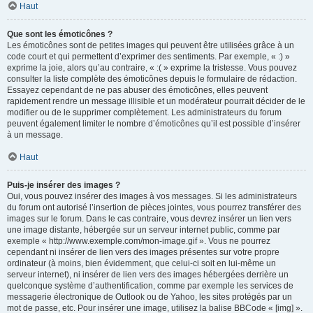
Haut
Que sont les émoticônes ?
Les émoticônes sont de petites images qui peuvent être utilisées grâce à un
code court et qui permettent d’exprimer des sentiments. Par exemple, « :) »
exprime la joie, alors qu’au contraire, « :( » exprime la tristesse. Vous pouvez
consulter la liste complète des émoticônes depuis le formulaire de rédaction.
Essayez cependant de ne pas abuser des émoticônes, elles peuvent
rapidement rendre un message illisible et un modérateur pourrait décider de le
modifier ou de le supprimer complètement. Les administrateurs du forum
peuvent également limiter le nombre d’émoticônes qu’il est possible d’insérer
à un message.
Haut
Puis-je insérer des images ?
Oui, vous pouvez insérer des images à vos messages. Si les administrateurs
du forum ont autorisé l’insertion de pièces jointes, vous pourrez transférer des
images sur le forum. Dans le cas contraire, vous devrez insérer un lien vers
une image distante, hébergée sur un serveur internet public, comme par
exemple « http://www.exemple.com/mon-image.gif ». Vous ne pourrez
cependant ni insérer de lien vers des images présentes sur votre propre
ordinateur (à moins, bien évidemment, que celui-ci soit en lui-même un
serveur internet), ni insérer de lien vers des images hébergées derrière un
quelconque système d’authentification, comme par exemple les services de
messagerie électronique de Outlook ou de Yahoo, les sites protégés par un
mot de passe, etc. Pour insérer une image, utilisez la balise BBCode « [img] ».