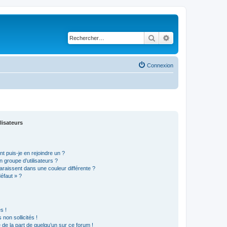
Rechercher
Recherche avancé
Connexion
lisateurs
t puis-je en rejoindre un ?
 groupe d’utilisateurs ?
araissent dans une couleur différente ?
défaut » ?
s !
non sollicités !
e de la part de quelqu’un sur ce forum !