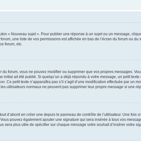
outon « Nouveau sujet ». Pour publier une réponse à un sujet ou un message, cliqu
 forum, une liste de vos permissions est affichée en bas de l’écran du forum ou du
ce forum, etc.
r du forum, vous ne pouvez modifier ou supprimer que vos propres messages. Vou
 initial ait été publié. Si quelqu’un a déjà répondu à votre message, un petit text
ion. Ce petit texte n’apparaîtra pas s’il s’agit d’une modification effectuée par un 
ue les utilisateurs normaux ne peuvent pas supprimer leur propre message si une ré
ut d’abord en créer une depuis le panneau de contrôle de l’utilisateur. Une fois c
ure. Vous pouvez également ajouter une signature qui sera insérée à tous vos mess
 vous sera plus utile de spécifier sur chaque message votre souhait d’insérer votre si