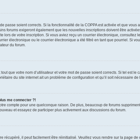
t de passe soient corrects. Si la fonctionnalité de la COPPA est activée et que vous 
ains forums exigeront également que les nouvelles inscriptions doivent être activée
te lors de votre inscription. Si vous aviez reçu un courrier électronique, consultez l
r électronique ou le courrier électronique a été filtré en tant que pourriel. Si vo
rateur du forum.
out que votre nom d’utilisateur et votre mot de passe soient corrects. Si tel est le
iétaire du site internet ait un problème de configuration et qu’il soit nécessaire de l
 plus me connecter ?!
votre compte pour une quelconque raison. De plus, beaucoup de forums suppriment pér
 nouveau et essayez de participer plus activement aux discussions du forum.
 récupéré, il peut facilement être réinitialisé. Veuillez vous rendre sur la page de