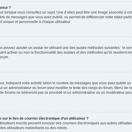
ateur ?
ur lorsque vous consultez un sujet. Une d’elles peut être une image associée à vo
mbre de messages que vous avez publié, ou permet de différencier votre statut parti
 unique et personnelle à chaque utilisateur.
ous pouvez ajouter un avatar en utilisant une des quatre méthodes suivantes : le serv
ent activer ou non la fonctionnalité des avatars et des méthodes qu’ils veuillent ren
forum.
ur, indiquent votre activité selon le nombre de messages que vous avez publié ou id
eul un administrateur du forum peut modifier le texte des rangs du forum. Merci de 
de forums ne toléreront pas ce procédé et un administrateur ou un modérateur pou
ur le lien de courrier électronique d’un utilisateur ?
s utilisateurs inscrits peuvent envoyer des courriers électroniques aux autres utili
es utilisateurs malveillants ou des robots.