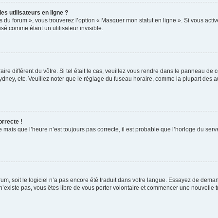
s utilisateurs en ligne ?
s du forum », vous trouverez l’option « Masquer mon statut en ligne ». Si vous activ
é comme étant un utilisateur invisible.
aire différent du vôtre. Si tel était le cas, veuillez vous rendre dans le panneau de co
ey, etc. Veuillez noter que le réglage du fuseau horaire, comme la plupart des autr
orrecte !
 mais que l’heure n’est toujours pas correcte, il est probable que l’horloge du serve
orum, soit le logiciel n’a pas encore été traduit dans votre langue. Essayez de deman
 n’existe pas, vous êtes libre de vous porter volontaire et commencer une nouvelle t