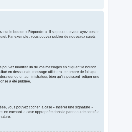
ez sur le bouton « Répondre ». Il se peut que vous ayez besoin
 sujet. Par exemple : vous pouvez publier de nouveaux sujets
s pouvez modifier un de vos messages en cliquant le bouton
e situé en dessous du message affichera le nombre de fois que
modérateur ou un administrateur, bien qu’ils puissent rédiger une
ponse a été publiée.
réée, vous pouvez cocher la case « Insérer une signature »
ages en cochant la case appropriée dans le panneau de contrôle
gnature.