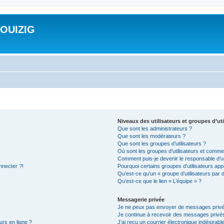
ROUIZIG
Niveaux des utilisateurs et groupes d’uti
Que sont les administrateurs ?
Que sont les modérateurs ?
Que sont les groupes d’utilisateurs ?
Où sont les groupes d’utilisateurs et commen
Comment puis-je devenir le responsable d’un
nnecter ?!
Pourquoi certains groupes d’utilisateurs app
Qu’est-ce qu’un « groupe d’utilisateurs par 
Qu’est-ce que le lien « L’équipe » ?
Messagerie privée
Je ne peux pas envoyer de messages privé
Je continue à recevoir des messages privés 
urs en ligne ?
J’ai reçu un courrier électronique indésirabl