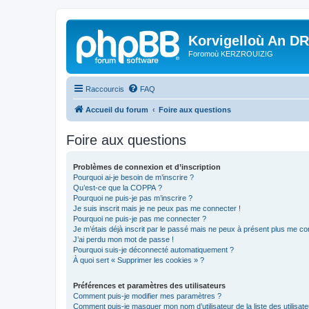
Korvigelloù An D
Foromoù KERZROUIZIG
Raccourcis
FAQ
Accueil du forum
Foire aux questions
Foire aux questions
Problèmes de connexion et d’inscription
Pourquoi ai-je besoin de m’inscrire ?
Qu’est-ce que la COPPA ?
Pourquoi ne puis-je pas m’inscrire ?
Je suis inscrit mais je ne peux pas me connecter !
Pourquoi ne puis-je pas me connecter ?
Je m’étais déjà inscrit par le passé mais ne peux à présent plus me co
J’ai perdu mon mot de passe !
Pourquoi suis-je déconnecté automatiquement ?
À quoi sert « Supprimer les cookies » ?
Préférences et paramètres des utilisateurs
Comment puis-je modifier mes paramètres ?
Comment puis-je masquer mon nom d’utilisateur de la liste des utilisate