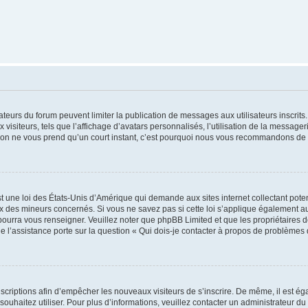
trateurs du forum peuvent limiter la publication de messages aux utilisateurs inscri
visiteurs, tels que l’affichage d’avatars personnalisés, l’utilisation de la messager
ription ne vous prend qu’un court instant, c’est pourquoi nous vous recommandons de l
t une loi des États-Unis d’Amérique qui demande aux sites internet collectant pot
 des mineurs concernés. Si vous ne savez pas si cette loi s’applique également au
 pourra vous renseigner. Veuillez noter que phpBB Limited et que les propriétaires
ue l’assistance porte sur la question « Qui dois-je contacter à propos de problèmes 
inscriptions afin d’empêcher les nouveaux visiteurs de s’inscrire. De même, il est é
s souhaitez utiliser. Pour plus d’informations, veuillez contacter un administrateur du