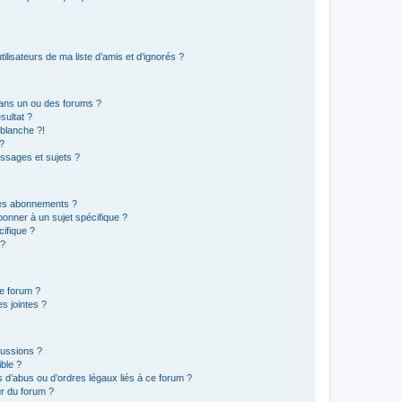
lisateurs de ma liste d’amis et d’ignorés ?
ans un ou des forums ?
sultat ?
blanche ?!
?
ssages et sujets ?
t les abonnements ?
onner à un sujet spécifique ?
ifique ?
 ?
ce forum ?
s jointes ?
cussions ?
ible ?
 d’abus ou d’ordres légaux liés à ce forum ?
r du forum ?