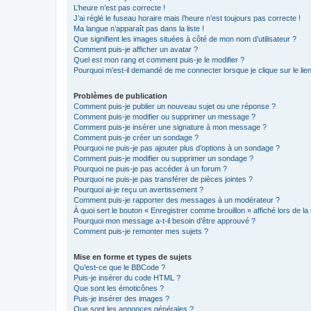
L’heure n’est pas correcte !
J’ai réglé le fuseau horaire mais l’heure n’est toujours pas correcte !
Ma langue n’apparaît pas dans la liste !
Que signifient les images situées à côté de mon nom d’utilisateur ?
Comment puis-je afficher un avatar ?
Quel est mon rang et comment puis-je le modifier ?
Pourquoi m’est-il demandé de me connecter lorsque je clique sur le lien 
Problèmes de publication
Comment puis-je publier un nouveau sujet ou une réponse ?
Comment puis-je modifier ou supprimer un message ?
Comment puis-je insérer une signature à mon message ?
Comment puis-je créer un sondage ?
Pourquoi ne puis-je pas ajouter plus d’options à un sondage ?
Comment puis-je modifier ou supprimer un sondage ?
Pourquoi ne puis-je pas accéder à un forum ?
Pourquoi ne puis-je pas transférer de pièces jointes ?
Pourquoi ai-je reçu un avertissement ?
Comment puis-je rapporter des messages à un modérateur ?
À quoi sert le bouton « Enregistrer comme brouillon » affiché lors de la 
Pourquoi mon message a-t-il besoin d’être approuvé ?
Comment puis-je remonter mes sujets ?
Mise en forme et types de sujets
Qu’est-ce que le BBCode ?
Puis-je insérer du code HTML ?
Que sont les émoticônes ?
Puis-je insérer des images ?
Que sont les annonces générales ?