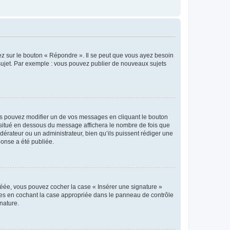
ez sur le bouton « Répondre ». Il se peut que vous ayez besoin
 sujet. Par exemple : vous pouvez publier de nouveaux sujets
s pouvez modifier un de vos messages en cliquant le bouton
e situé en dessous du message affichera le nombre de fois que
modérateur ou un administrateur, bien qu’ils puissent rédiger une
ponse a été publiée.
réée, vous pouvez cocher la case « Insérer une signature »
ages en cochant la case appropriée dans le panneau de contrôle
gnature.