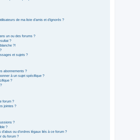
lisateurs de ma liste d’amis et d’ignorés ?
ans un ou des forums ?
sultat ?
blanche ?!
?
ssages et sujets ?
t les abonnements ?
onner à un sujet spécifique ?
ifique ?
 ?
ce forum ?
s jointes ?
cussions ?
ible ?
 d’abus ou d’ordres légaux liés à ce forum ?
r du forum ?