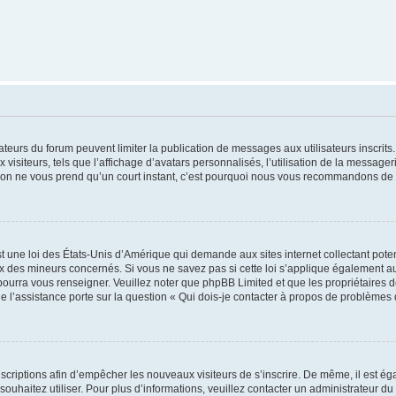
trateurs du forum peuvent limiter la publication de messages aux utilisateurs inscri
visiteurs, tels que l’affichage d’avatars personnalisés, l’utilisation de la messager
ription ne vous prend qu’un court instant, c’est pourquoi nous vous recommandons de l
t une loi des États-Unis d’Amérique qui demande aux sites internet collectant pot
 des mineurs concernés. Si vous ne savez pas si cette loi s’applique également au
 pourra vous renseigner. Veuillez noter que phpBB Limited et que les propriétaires
ue l’assistance porte sur la question « Qui dois-je contacter à propos de problèmes 
inscriptions afin d’empêcher les nouveaux visiteurs de s’inscrire. De même, il est é
s souhaitez utiliser. Pour plus d’informations, veuillez contacter un administrateur du