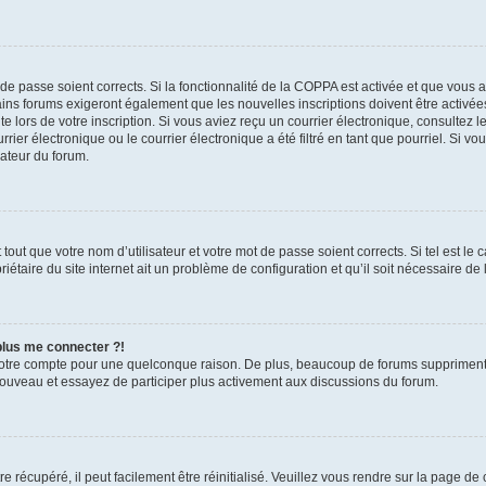
t de passe soient corrects. Si la fonctionnalité de la COPPA est activée et que vous 
ains forums exigeront également que les nouvelles inscriptions doivent être activée
te lors de votre inscription. Si vous aviez reçu un courrier électronique, consultez l
r électronique ou le courrier électronique a été filtré en tant que pourriel. Si vo
rateur du forum.
out que votre nom d’utilisateur et votre mot de passe soient corrects. Si tel est le
iétaire du site internet ait un problème de configuration et qu’il soit nécessaire de l
 plus me connecter ?!
votre compte pour une quelconque raison. De plus, beaucoup de forums suppriment pér
 nouveau et essayez de participer plus activement aux discussions du forum.
 récupéré, il peut facilement être réinitialisé. Veuillez vous rendre sur la page de