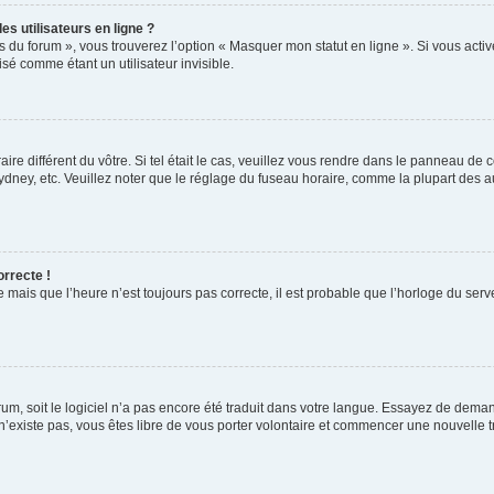
s utilisateurs en ligne ?
s du forum », vous trouverez l’option « Masquer mon statut en ligne ». Si vous activ
é comme étant un utilisateur invisible.
aire différent du vôtre. Si tel était le cas, veuillez vous rendre dans le panneau de co
ey, etc. Veuillez noter que le réglage du fuseau horaire, comme la plupart des autr
orrecte !
 mais que l’heure n’est toujours pas correcte, il est probable que l’horloge du serve
orum, soit le logiciel n’a pas encore été traduit dans votre langue. Essayez de deman
 n’existe pas, vous êtes libre de vous porter volontaire et commencer une nouvelle t