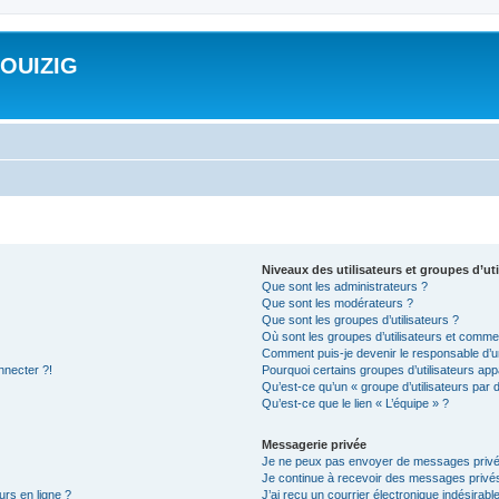
ROUIZIG
Niveaux des utilisateurs et groupes d’uti
Que sont les administrateurs ?
Que sont les modérateurs ?
Que sont les groupes d’utilisateurs ?
Où sont les groupes d’utilisateurs et commen
Comment puis-je devenir le responsable d’un
nnecter ?!
Pourquoi certains groupes d’utilisateurs app
Qu’est-ce qu’un « groupe d’utilisateurs par 
Qu’est-ce que le lien « L’équipe » ?
Messagerie privée
Je ne peux pas envoyer de messages privé
Je continue à recevoir des messages privés 
urs en ligne ?
J’ai reçu un courrier électronique indésirabl