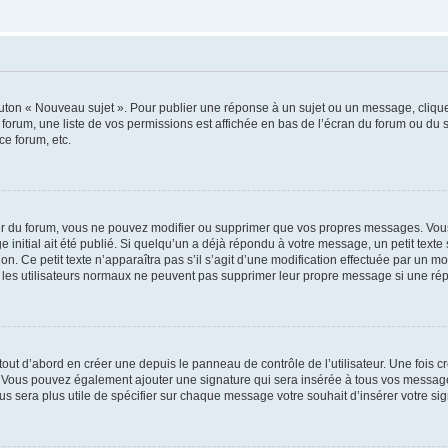
outon « Nouveau sujet ». Pour publier une réponse à un sujet ou un message, cliqu
 forum, une liste de vos permissions est affichée en bas de l’écran du forum ou du
ce forum, etc.
r du forum, vous ne pouvez modifier ou supprimer que vos propres messages. Vou
 initial ait été publié. Si quelqu’un a déjà répondu à votre message, un petit text
ion. Ce petit texte n’apparaîtra pas s’il s’agit d’une modification effectuée par un 
ue les utilisateurs normaux ne peuvent pas supprimer leur propre message si une ré
ut d’abord en créer une depuis le panneau de contrôle de l’utilisateur. Une fois c
ure. Vous pouvez également ajouter une signature qui sera insérée à tous vos mess
 vous sera plus utile de spécifier sur chaque message votre souhait d’insérer votre si