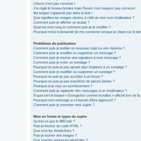
L’heure n’est pas correcte !
J’ai réglé le fuseau horaire mais l’heure n’est toujours pas correcte !
Ma langue n’apparaît pas dans la liste !
Que signifient les images situées à côté de mon nom d’utilisateur ?
Comment puis-je afficher un avatar ?
Quel est mon rang et comment puis-je le modifier ?
Pourquoi m’est-il demandé de me connecter lorsque je clique sur le lien 
Problèmes de publication
Comment puis-je publier un nouveau sujet ou une réponse ?
Comment puis-je modifier ou supprimer un message ?
Comment puis-je insérer une signature à mon message ?
Comment puis-je créer un sondage ?
Pourquoi ne puis-je pas ajouter plus d’options à un sondage ?
Comment puis-je modifier ou supprimer un sondage ?
Pourquoi ne puis-je pas accéder à un forum ?
Pourquoi ne puis-je pas transférer de pièces jointes ?
Pourquoi ai-je reçu un avertissement ?
Comment puis-je rapporter des messages à un modérateur ?
À quoi sert le bouton « Enregistrer comme brouillon » affiché lors de la 
Pourquoi mon message a-t-il besoin d’être approuvé ?
Comment puis-je remonter mes sujets ?
Mise en forme et types de sujets
Qu’est-ce que le BBCode ?
Puis-je insérer du code HTML ?
Que sont les émoticônes ?
Puis-je insérer des images ?
Que sont les annonces générales ?