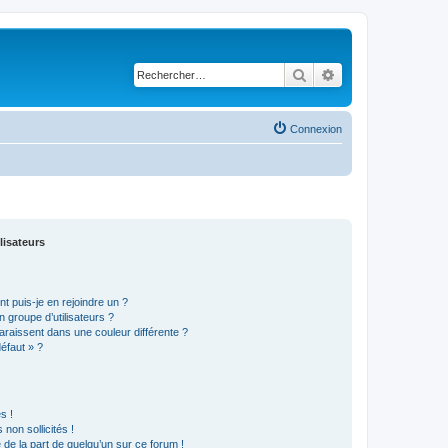
Rechercher
Recherche avancé
Connexion
lisateurs
t puis-je en rejoindre un ?
 groupe d’utilisateurs ?
araissent dans une couleur différente ?
défaut » ?
s !
non sollicités !
e de la part de quelqu’un sur ce forum !