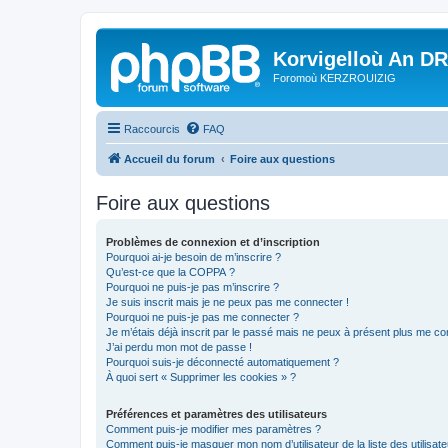
Korvigelloù An D
Foromoù KERZROUIZIG
Raccourcis
FAQ
Accueil du forum
Foire aux questions
Foire aux questions
Problèmes de connexion et d’inscription
Pourquoi ai-je besoin de m’inscrire ?
Qu’est-ce que la COPPA ?
Pourquoi ne puis-je pas m’inscrire ?
Je suis inscrit mais je ne peux pas me connecter !
Pourquoi ne puis-je pas me connecter ?
Je m’étais déjà inscrit par le passé mais ne peux à présent plus me co
J’ai perdu mon mot de passe !
Pourquoi suis-je déconnecté automatiquement ?
À quoi sert « Supprimer les cookies » ?
Préférences et paramètres des utilisateurs
Comment puis-je modifier mes paramètres ?
Comment puis-je masquer mon nom d’utilisateur de la liste des utilisate