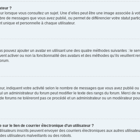
ateur ?
ur lorsque vous consultez un sujet. Une d’elles peut être une image associée à vo
mbre de messages que vous avez publié, ou permet de différencier votre statut parti
 unique et personnelle à chaque utilisateur.
ous pouvez ajouter un avatar en utilisant une des quatre méthodes suivantes : le serv
ent activer ou non la fonctionnalité des avatars et des méthodes qu’ils veuillent ren
forum.
ur, indiquent votre activité selon le nombre de messages que vous avez publié ou id
eul un administrateur du forum peut modifier le texte des rangs du forum. Merci de 
de forums ne toléreront pas ce procédé et un administrateur ou un modérateur pou
ur le lien de courrier électronique d’un utilisateur ?
s utilisateurs inscrits peuvent envoyer des courriers électroniques aux autres utili
es utilisateurs malveillants ou des robots.