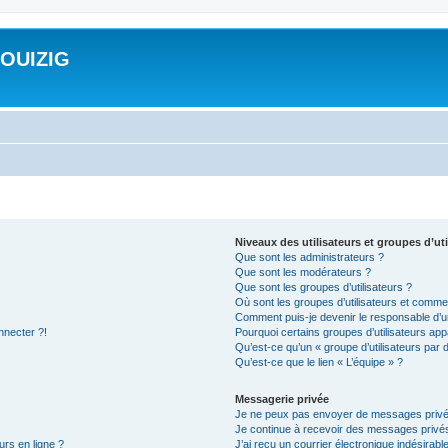
ROUIZIG
Niveaux des utilisateurs et groupes d’uti
Que sont les administrateurs ?
Que sont les modérateurs ?
Que sont les groupes d’utilisateurs ?
Où sont les groupes d’utilisateurs et commen
Comment puis-je devenir le responsable d’un
nnecter ?!
Pourquoi certains groupes d’utilisateurs app
Qu’est-ce qu’un « groupe d’utilisateurs par 
Qu’est-ce que le lien « L’équipe » ?
Messagerie privée
Je ne peux pas envoyer de messages privé
Je continue à recevoir des messages privés 
urs en ligne ?
J’ai reçu un courrier électronique indésirabl