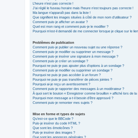
L’heure n’est pas correcte !
J’ai réglé le fuseau horaire mais l’heure n’est toujours pas correcte !
Ma langue n’apparaît pas dans la liste !
Que signifient les images situées à côté de mon nom d’utilisateur ?
Comment puis-je afficher un avatar ?
Quel est mon rang et comment puis-je le modifier ?
Pourquoi m’est-il demandé de me connecter lorsque je clique sur le lien 
Problèmes de publication
Comment puis-je publier un nouveau sujet ou une réponse ?
Comment puis-je modifier ou supprimer un message ?
Comment puis-je insérer une signature à mon message ?
Comment puis-je créer un sondage ?
Pourquoi ne puis-je pas ajouter plus d’options à un sondage ?
Comment puis-je modifier ou supprimer un sondage ?
Pourquoi ne puis-je pas accéder à un forum ?
Pourquoi ne puis-je pas transférer de pièces jointes ?
Pourquoi ai-je reçu un avertissement ?
Comment puis-je rapporter des messages à un modérateur ?
À quoi sert le bouton « Enregistrer comme brouillon » affiché lors de la 
Pourquoi mon message a-t-il besoin d’être approuvé ?
Comment puis-je remonter mes sujets ?
Mise en forme et types de sujets
Qu’est-ce que le BBCode ?
Puis-je insérer du code HTML ?
Que sont les émoticônes ?
Puis-je insérer des images ?
Que sont les annonces générales ?