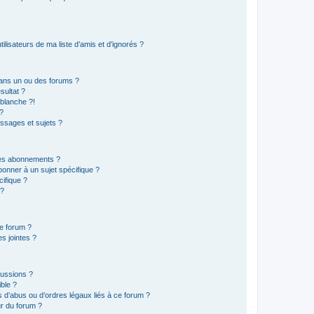
lisateurs de ma liste d’amis et d’ignorés ?
ans un ou des forums ?
sultat ?
blanche ?!
?
ssages et sujets ?
t les abonnements ?
onner à un sujet spécifique ?
ifique ?
 ?
ce forum ?
s jointes ?
cussions ?
ible ?
 d’abus ou d’ordres légaux liés à ce forum ?
r du forum ?