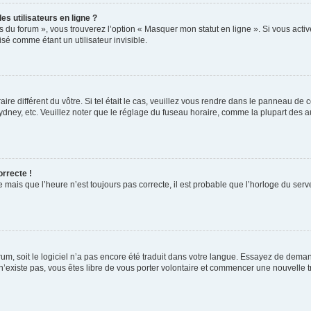
s utilisateurs en ligne ?
s du forum », vous trouverez l’option « Masquer mon statut en ligne ». Si vous activ
é comme étant un utilisateur invisible.
aire différent du vôtre. Si tel était le cas, veuillez vous rendre dans le panneau de co
ey, etc. Veuillez noter que le réglage du fuseau horaire, comme la plupart des autr
orrecte !
 mais que l’heure n’est toujours pas correcte, il est probable que l’horloge du serve
orum, soit le logiciel n’a pas encore été traduit dans votre langue. Essayez de deman
 n’existe pas, vous êtes libre de vous porter volontaire et commencer une nouvelle t