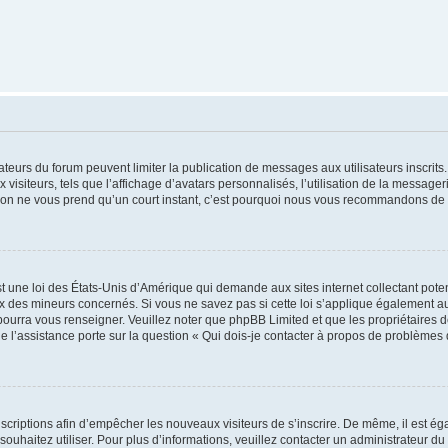
trateurs du forum peuvent limiter la publication de messages aux utilisateurs inscri
visiteurs, tels que l’affichage d’avatars personnalisés, l’utilisation de la messager
ription ne vous prend qu’un court instant, c’est pourquoi nous vous recommandons de l
t une loi des États-Unis d’Amérique qui demande aux sites internet collectant pot
 des mineurs concernés. Si vous ne savez pas si cette loi s’applique également au
 pourra vous renseigner. Veuillez noter que phpBB Limited et que les propriétaires
ue l’assistance porte sur la question « Qui dois-je contacter à propos de problèmes 
inscriptions afin d’empêcher les nouveaux visiteurs de s’inscrire. De même, il est é
s souhaitez utiliser. Pour plus d’informations, veuillez contacter un administrateur du