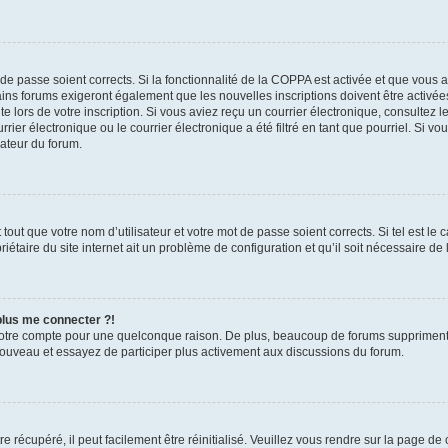
t de passe soient corrects. Si la fonctionnalité de la COPPA est activée et que vous 
ains forums exigeront également que les nouvelles inscriptions doivent être activée
te lors de votre inscription. Si vous aviez reçu un courrier électronique, consultez l
r électronique ou le courrier électronique a été filtré en tant que pourriel. Si vo
rateur du forum.
out que votre nom d’utilisateur et votre mot de passe soient corrects. Si tel est le
iétaire du site internet ait un problème de configuration et qu’il soit nécessaire de l
 plus me connecter ?!
votre compte pour une quelconque raison. De plus, beaucoup de forums suppriment pér
 nouveau et essayez de participer plus activement aux discussions du forum.
 récupéré, il peut facilement être réinitialisé. Veuillez vous rendre sur la page de