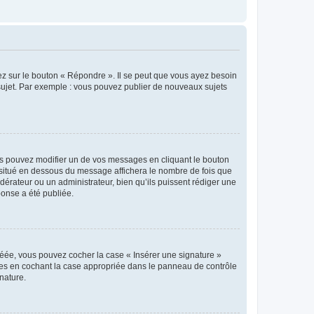
ez sur le bouton « Répondre ». Il se peut que vous ayez besoin
 sujet. Par exemple : vous pouvez publier de nouveaux sujets
s pouvez modifier un de vos messages en cliquant le bouton
e situé en dessous du message affichera le nombre de fois que
modérateur ou un administrateur, bien qu’ils puissent rédiger une
ponse a été publiée.
réée, vous pouvez cocher la case « Insérer une signature »
ages en cochant la case appropriée dans le panneau de contrôle
gnature.