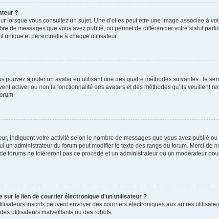
ateur ?
ur lorsque vous consultez un sujet. Une d’elles peut être une image associée à vo
mbre de messages que vous avez publié, ou permet de différencier votre statut parti
 unique et personnelle à chaque utilisateur.
ous pouvez ajouter un avatar en utilisant une des quatre méthodes suivantes : le serv
ent activer ou non la fonctionnalité des avatars et des méthodes qu’ils veuillent ren
forum.
ur, indiquent votre activité selon le nombre de messages que vous avez publié ou id
eul un administrateur du forum peut modifier le texte des rangs du forum. Merci de 
de forums ne toléreront pas ce procédé et un administrateur ou un modérateur pou
ur le lien de courrier électronique d’un utilisateur ?
s utilisateurs inscrits peuvent envoyer des courriers électroniques aux autres utili
es utilisateurs malveillants ou des robots.