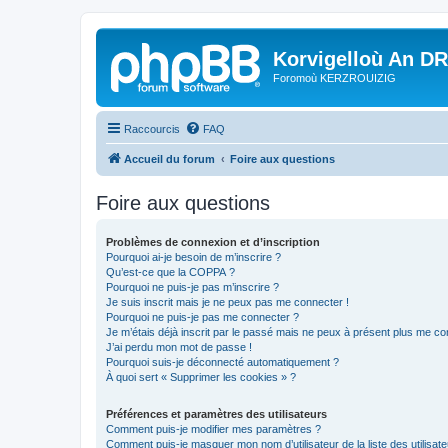
Korvigelloù An D
Foromoù KERZROUIZIG
Raccourcis
FAQ
Accueil du forum
Foire aux questions
Foire aux questions
Problèmes de connexion et d’inscription
Pourquoi ai-je besoin de m’inscrire ?
Qu’est-ce que la COPPA ?
Pourquoi ne puis-je pas m’inscrire ?
Je suis inscrit mais je ne peux pas me connecter !
Pourquoi ne puis-je pas me connecter ?
Je m’étais déjà inscrit par le passé mais ne peux à présent plus me co
J’ai perdu mon mot de passe !
Pourquoi suis-je déconnecté automatiquement ?
À quoi sert « Supprimer les cookies » ?
Préférences et paramètres des utilisateurs
Comment puis-je modifier mes paramètres ?
Comment puis-je masquer mon nom d’utilisateur de la liste des utilisate