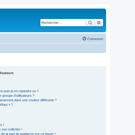
Rechercher
Recherche avancé
Connexion
lisateurs
t puis-je en rejoindre un ?
 groupe d’utilisateurs ?
araissent dans une couleur différente ?
défaut » ?
s !
non sollicités !
e de la part de quelqu’un sur ce forum !