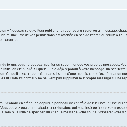
outon « Nouveau sujet ». Pour publier une réponse à un sujet ou un message, cliqu
 forum, une liste de vos permissions est affichée en bas de l’écran du forum ou du
ce forum, etc.
r du forum, vous ne pouvez modifier ou supprimer que vos propres messages. Vou
 initial ait été publié. Si quelqu’un a déjà répondu à votre message, un petit text
ion. Ce petit texte n’apparaîtra pas s’il s’agit d’une modification effectuée par un 
ue les utilisateurs normaux ne peuvent pas supprimer leur propre message si une ré
ut d’abord en créer une depuis le panneau de contrôle de l’utilisateur. Une fois c
ure. Vous pouvez également ajouter une signature qui sera insérée à tous vos mess
 vous sera plus utile de spécifier sur chaque message votre souhait d’insérer votre si