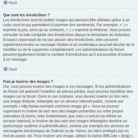
Haut
Que sont les émoticônes ?
Les émoticônes sont de petites images qui peuvent être utilisées grâce à un
code court et qui permettent d’exprimer des sentiments. Par exemple, « :) »
exprime la joie, alors qu’au contraire, « :( » exprime la tristesse. Vous pouvez
consulter la liste complète des émoticônes depuis le formulaire de rédaction.
Essayez cependant de ne pas abuser des émoticônes, elles peuvent
rapidement rendre un message illisible et un modérateur pourrait décider de le
modifier ou de le supprimer complètement. Les administrateurs du forum
peuvent également limiter le nombre d’émoticônes qu’il est possible d’insérer
à un message.
Haut
Puis-je insérer des images ?
Oui, vous pouvez insérer des images à vos messages. Si les administrateurs
du forum ont autorisé l’insertion de pièces jointes, vous pourrez transférer des
images sur le forum. Dans le cas contraire, vous devrez insérer un lien vers
une image distante, hébergée sur un serveur internet public, comme par
exemple « http://www.exemple.com/mon-image.gif ». Vous ne pourrez
cependant ni insérer de lien vers des images présentes sur votre propre
ordinateur (à moins, bien évidemment, que celui-ci soit en lui-même un
serveur internet), ni insérer de lien vers des images hébergées derrière un
quelconque système d’authentification, comme par exemple les services de
messagerie électronique de Outlook ou de Yahoo, les sites protégés par un
mot de passe, etc. Pour insérer une image, utilisez la balise BBCode « [img] ».