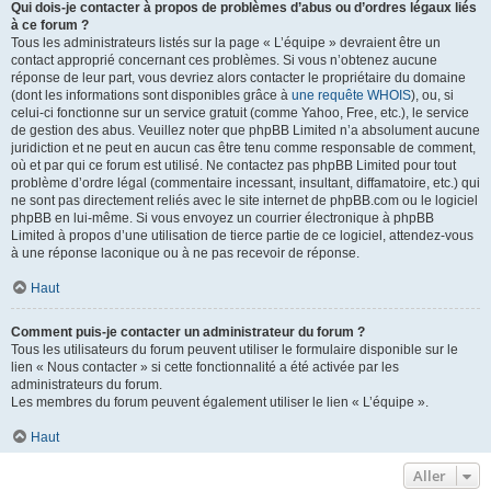
Qui dois-je contacter à propos de problèmes d’abus ou d’ordres légaux liés
à ce forum ?
Tous les administrateurs listés sur la page « L’équipe » devraient être un
contact approprié concernant ces problèmes. Si vous n’obtenez aucune
réponse de leur part, vous devriez alors contacter le propriétaire du domaine
(dont les informations sont disponibles grâce à
une requête WHOIS
), ou, si
celui-ci fonctionne sur un service gratuit (comme Yahoo, Free, etc.), le service
de gestion des abus. Veuillez noter que phpBB Limited n’a absolument aucune
juridiction et ne peut en aucun cas être tenu comme responsable de comment,
où et par qui ce forum est utilisé. Ne contactez pas phpBB Limited pour tout
problème d’ordre légal (commentaire incessant, insultant, diffamatoire, etc.) qui
ne sont pas directement reliés avec le site internet de phpBB.com ou le logiciel
phpBB en lui-même. Si vous envoyez un courrier électronique à phpBB
Limited à propos d’une utilisation de tierce partie de ce logiciel, attendez-vous
à une réponse laconique ou à ne pas recevoir de réponse.
Haut
Comment puis-je contacter un administrateur du forum ?
Tous les utilisateurs du forum peuvent utiliser le formulaire disponible sur le
lien « Nous contacter » si cette fonctionnalité a été activée par les
administrateurs du forum.
Les membres du forum peuvent également utiliser le lien « L’équipe ».
Haut
Aller