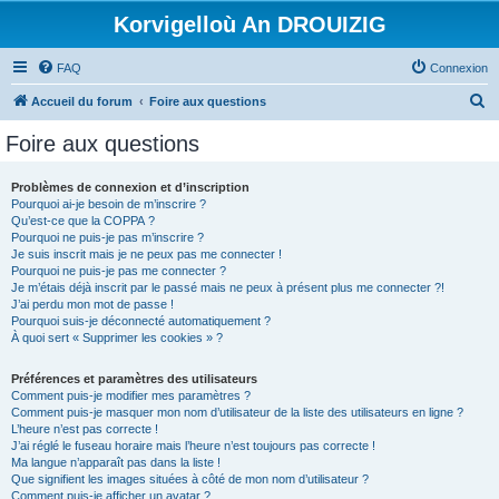
Korvigelloù An DROUIZIG
FAQ
Connexion
R
Accueil du forum
Foire aux questions
e
Foire aux questions
c
h
Problèmes de connexion et d’inscription
Pourquoi ai-je besoin de m’inscrire ?
e
Qu’est-ce que la COPPA ?
r
Pourquoi ne puis-je pas m’inscrire ?
Je suis inscrit mais je ne peux pas me connecter !
c
Pourquoi ne puis-je pas me connecter ?
Je m’étais déjà inscrit par le passé mais ne peux à présent plus me connecter ?!
h
J’ai perdu mon mot de passe !
e
Pourquoi suis-je déconnecté automatiquement ?
À quoi sert « Supprimer les cookies » ?
r
Préférences et paramètres des utilisateurs
Comment puis-je modifier mes paramètres ?
Comment puis-je masquer mon nom d’utilisateur de la liste des utilisateurs en ligne ?
L’heure n’est pas correcte !
J’ai réglé le fuseau horaire mais l’heure n’est toujours pas correcte !
Ma langue n’apparaît pas dans la liste !
Que signifient les images situées à côté de mon nom d’utilisateur ?
Comment puis-je afficher un avatar ?