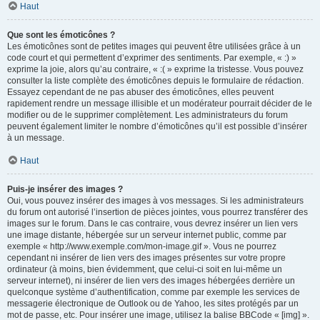
Haut
Que sont les émoticônes ?
Les émoticônes sont de petites images qui peuvent être utilisées grâce à un
code court et qui permettent d’exprimer des sentiments. Par exemple, « :) »
exprime la joie, alors qu’au contraire, « :( » exprime la tristesse. Vous pouvez
consulter la liste complète des émoticônes depuis le formulaire de rédaction.
Essayez cependant de ne pas abuser des émoticônes, elles peuvent
rapidement rendre un message illisible et un modérateur pourrait décider de le
modifier ou de le supprimer complètement. Les administrateurs du forum
peuvent également limiter le nombre d’émoticônes qu’il est possible d’insérer
à un message.
Haut
Puis-je insérer des images ?
Oui, vous pouvez insérer des images à vos messages. Si les administrateurs
du forum ont autorisé l’insertion de pièces jointes, vous pourrez transférer des
images sur le forum. Dans le cas contraire, vous devrez insérer un lien vers
une image distante, hébergée sur un serveur internet public, comme par
exemple « http://www.exemple.com/mon-image.gif ». Vous ne pourrez
cependant ni insérer de lien vers des images présentes sur votre propre
ordinateur (à moins, bien évidemment, que celui-ci soit en lui-même un
serveur internet), ni insérer de lien vers des images hébergées derrière un
quelconque système d’authentification, comme par exemple les services de
messagerie électronique de Outlook ou de Yahoo, les sites protégés par un
mot de passe, etc. Pour insérer une image, utilisez la balise BBCode « [img] ».