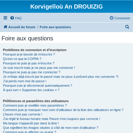
Korvigelloù An DROUIZIG
FAQ
Connexion
R
Accueil du forum
Foire aux questions
e
Foire aux questions
c
h
Problèmes de connexion et d’inscription
Pourquoi ai-je besoin de m’inscrire ?
e
Qu’est-ce que la COPPA ?
r
Pourquoi ne puis-je pas m’inscrire ?
Je suis inscrit mais je ne peux pas me connecter !
c
Pourquoi ne puis-je pas me connecter ?
Je m’étais déjà inscrit par le passé mais ne peux à présent plus me connecter ?!
h
J’ai perdu mon mot de passe !
e
Pourquoi suis-je déconnecté automatiquement ?
À quoi sert « Supprimer les cookies » ?
r
Préférences et paramètres des utilisateurs
Comment puis-je modifier mes paramètres ?
Comment puis-je masquer mon nom d’utilisateur de la liste des utilisateurs en ligne ?
L’heure n’est pas correcte !
J’ai réglé le fuseau horaire mais l’heure n’est toujours pas correcte !
Ma langue n’apparaît pas dans la liste !
Que signifient les images situées à côté de mon nom d’utilisateur ?
Comment puis-je afficher un avatar ?