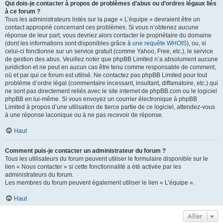
Qui dois-je contacter à propos de problèmes d’abus ou d’ordres légaux liés
à ce forum ?
Tous les administrateurs listés sur la page « L’équipe » devraient être un
contact approprié concernant ces problèmes. Si vous n’obtenez aucune
réponse de leur part, vous devriez alors contacter le propriétaire du domaine
(dont les informations sont disponibles grâce à
une requête WHOIS
), ou, si
celui-ci fonctionne sur un service gratuit (comme Yahoo, Free, etc.), le service
de gestion des abus. Veuillez noter que phpBB Limited n’a absolument aucune
juridiction et ne peut en aucun cas être tenu comme responsable de comment,
où et par qui ce forum est utilisé. Ne contactez pas phpBB Limited pour tout
problème d’ordre légal (commentaire incessant, insultant, diffamatoire, etc.) qui
ne sont pas directement reliés avec le site internet de phpBB.com ou le logiciel
phpBB en lui-même. Si vous envoyez un courrier électronique à phpBB
Limited à propos d’une utilisation de tierce partie de ce logiciel, attendez-vous
à une réponse laconique ou à ne pas recevoir de réponse.
Haut
Comment puis-je contacter un administrateur du forum ?
Tous les utilisateurs du forum peuvent utiliser le formulaire disponible sur le
lien « Nous contacter » si cette fonctionnalité a été activée par les
administrateurs du forum.
Les membres du forum peuvent également utiliser le lien « L’équipe ».
Haut
Aller