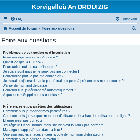
Korvigelloù An DROUIZIG
FAQ
Connexion
R
Accueil du forum
Foire aux questions
e
Foire aux questions
c
h
Problèmes de connexion et d’inscription
Pourquoi ai-je besoin de m’inscrire ?
e
Qu’est-ce que la COPPA ?
r
Pourquoi ne puis-je pas m’inscrire ?
Je suis inscrit mais je ne peux pas me connecter !
c
Pourquoi ne puis-je pas me connecter ?
Je m’étais déjà inscrit par le passé mais ne peux à présent plus me connecter ?!
h
J’ai perdu mon mot de passe !
e
Pourquoi suis-je déconnecté automatiquement ?
À quoi sert « Supprimer les cookies » ?
r
Préférences et paramètres des utilisateurs
Comment puis-je modifier mes paramètres ?
Comment puis-je masquer mon nom d’utilisateur de la liste des utilisateurs en ligne ?
L’heure n’est pas correcte !
J’ai réglé le fuseau horaire mais l’heure n’est toujours pas correcte !
Ma langue n’apparaît pas dans la liste !
Que signifient les images situées à côté de mon nom d’utilisateur ?
Comment puis-je afficher un avatar ?