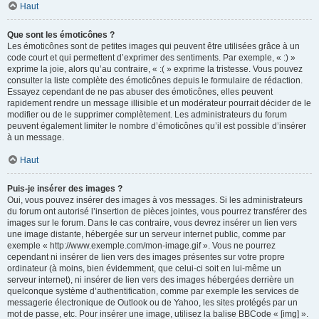
Haut
Que sont les émoticônes ?
Les émoticônes sont de petites images qui peuvent être utilisées grâce à un
code court et qui permettent d’exprimer des sentiments. Par exemple, « :) »
exprime la joie, alors qu’au contraire, « :( » exprime la tristesse. Vous pouvez
consulter la liste complète des émoticônes depuis le formulaire de rédaction.
Essayez cependant de ne pas abuser des émoticônes, elles peuvent
rapidement rendre un message illisible et un modérateur pourrait décider de le
modifier ou de le supprimer complètement. Les administrateurs du forum
peuvent également limiter le nombre d’émoticônes qu’il est possible d’insérer
à un message.
Haut
Puis-je insérer des images ?
Oui, vous pouvez insérer des images à vos messages. Si les administrateurs
du forum ont autorisé l’insertion de pièces jointes, vous pourrez transférer des
images sur le forum. Dans le cas contraire, vous devrez insérer un lien vers
une image distante, hébergée sur un serveur internet public, comme par
exemple « http://www.exemple.com/mon-image.gif ». Vous ne pourrez
cependant ni insérer de lien vers des images présentes sur votre propre
ordinateur (à moins, bien évidemment, que celui-ci soit en lui-même un
serveur internet), ni insérer de lien vers des images hébergées derrière un
quelconque système d’authentification, comme par exemple les services de
messagerie électronique de Outlook ou de Yahoo, les sites protégés par un
mot de passe, etc. Pour insérer une image, utilisez la balise BBCode « [img] ».