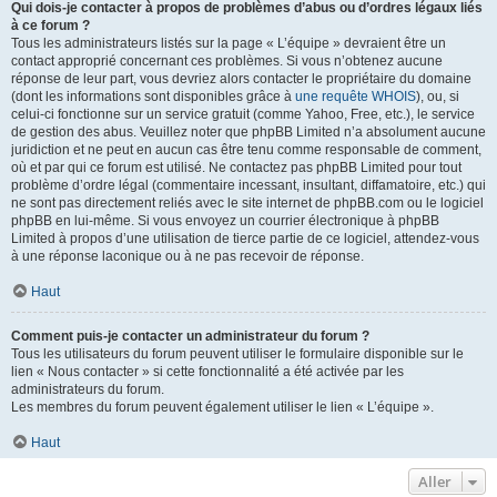
Qui dois-je contacter à propos de problèmes d’abus ou d’ordres légaux liés
à ce forum ?
Tous les administrateurs listés sur la page « L’équipe » devraient être un
contact approprié concernant ces problèmes. Si vous n’obtenez aucune
réponse de leur part, vous devriez alors contacter le propriétaire du domaine
(dont les informations sont disponibles grâce à
une requête WHOIS
), ou, si
celui-ci fonctionne sur un service gratuit (comme Yahoo, Free, etc.), le service
de gestion des abus. Veuillez noter que phpBB Limited n’a absolument aucune
juridiction et ne peut en aucun cas être tenu comme responsable de comment,
où et par qui ce forum est utilisé. Ne contactez pas phpBB Limited pour tout
problème d’ordre légal (commentaire incessant, insultant, diffamatoire, etc.) qui
ne sont pas directement reliés avec le site internet de phpBB.com ou le logiciel
phpBB en lui-même. Si vous envoyez un courrier électronique à phpBB
Limited à propos d’une utilisation de tierce partie de ce logiciel, attendez-vous
à une réponse laconique ou à ne pas recevoir de réponse.
Haut
Comment puis-je contacter un administrateur du forum ?
Tous les utilisateurs du forum peuvent utiliser le formulaire disponible sur le
lien « Nous contacter » si cette fonctionnalité a été activée par les
administrateurs du forum.
Les membres du forum peuvent également utiliser le lien « L’équipe ».
Haut
Aller