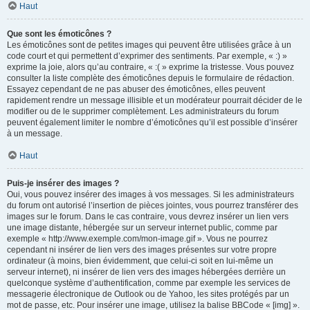
Haut
Que sont les émoticônes ?
Les émoticônes sont de petites images qui peuvent être utilisées grâce à un
code court et qui permettent d’exprimer des sentiments. Par exemple, « :) »
exprime la joie, alors qu’au contraire, « :( » exprime la tristesse. Vous pouvez
consulter la liste complète des émoticônes depuis le formulaire de rédaction.
Essayez cependant de ne pas abuser des émoticônes, elles peuvent
rapidement rendre un message illisible et un modérateur pourrait décider de le
modifier ou de le supprimer complètement. Les administrateurs du forum
peuvent également limiter le nombre d’émoticônes qu’il est possible d’insérer
à un message.
Haut
Puis-je insérer des images ?
Oui, vous pouvez insérer des images à vos messages. Si les administrateurs
du forum ont autorisé l’insertion de pièces jointes, vous pourrez transférer des
images sur le forum. Dans le cas contraire, vous devrez insérer un lien vers
une image distante, hébergée sur un serveur internet public, comme par
exemple « http://www.exemple.com/mon-image.gif ». Vous ne pourrez
cependant ni insérer de lien vers des images présentes sur votre propre
ordinateur (à moins, bien évidemment, que celui-ci soit en lui-même un
serveur internet), ni insérer de lien vers des images hébergées derrière un
quelconque système d’authentification, comme par exemple les services de
messagerie électronique de Outlook ou de Yahoo, les sites protégés par un
mot de passe, etc. Pour insérer une image, utilisez la balise BBCode « [img] ».