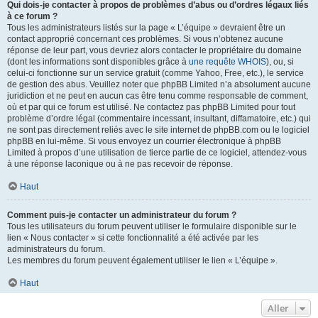
Qui dois-je contacter à propos de problèmes d’abus ou d’ordres légaux liés
à ce forum ?
Tous les administrateurs listés sur la page « L’équipe » devraient être un
contact approprié concernant ces problèmes. Si vous n’obtenez aucune
réponse de leur part, vous devriez alors contacter le propriétaire du domaine
(dont les informations sont disponibles grâce à
une requête WHOIS
), ou, si
celui-ci fonctionne sur un service gratuit (comme Yahoo, Free, etc.), le service
de gestion des abus. Veuillez noter que phpBB Limited n’a absolument aucune
juridiction et ne peut en aucun cas être tenu comme responsable de comment,
où et par qui ce forum est utilisé. Ne contactez pas phpBB Limited pour tout
problème d’ordre légal (commentaire incessant, insultant, diffamatoire, etc.) qui
ne sont pas directement reliés avec le site internet de phpBB.com ou le logiciel
phpBB en lui-même. Si vous envoyez un courrier électronique à phpBB
Limited à propos d’une utilisation de tierce partie de ce logiciel, attendez-vous
à une réponse laconique ou à ne pas recevoir de réponse.
Haut
Comment puis-je contacter un administrateur du forum ?
Tous les utilisateurs du forum peuvent utiliser le formulaire disponible sur le
lien « Nous contacter » si cette fonctionnalité a été activée par les
administrateurs du forum.
Les membres du forum peuvent également utiliser le lien « L’équipe ».
Haut
Aller