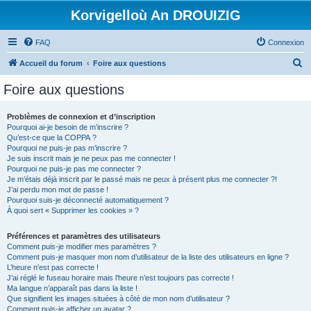
Korvigelloù An DROUIZIG
FAQ
Connexion
R
Accueil du forum
Foire aux questions
e
Foire aux questions
c
h
Problèmes de connexion et d’inscription
Pourquoi ai-je besoin de m’inscrire ?
e
Qu’est-ce que la COPPA ?
r
Pourquoi ne puis-je pas m’inscrire ?
Je suis inscrit mais je ne peux pas me connecter !
c
Pourquoi ne puis-je pas me connecter ?
Je m’étais déjà inscrit par le passé mais ne peux à présent plus me connecter ?!
h
J’ai perdu mon mot de passe !
e
Pourquoi suis-je déconnecté automatiquement ?
À quoi sert « Supprimer les cookies » ?
r
Préférences et paramètres des utilisateurs
Comment puis-je modifier mes paramètres ?
Comment puis-je masquer mon nom d’utilisateur de la liste des utilisateurs en ligne ?
L’heure n’est pas correcte !
J’ai réglé le fuseau horaire mais l’heure n’est toujours pas correcte !
Ma langue n’apparaît pas dans la liste !
Que signifient les images situées à côté de mon nom d’utilisateur ?
Comment puis-je afficher un avatar ?